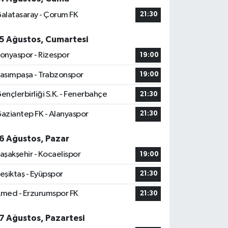
alatasaray - Çorum FK
21:30
5 Ağustos, Cumartesi
onyaspor - Rizespor
19:00
asımpaşa - Trabzonspor
19:00
ençlerbirliği S.K. - Fenerbahçe
21:30
aziantep FK - Alanyaspor
21:30
6 Ağustos, Pazar
aşakşehir - Kocaelispor
19:00
eşiktaş - Eyüpspor
21:30
med - Erzurumspor FK
21:30
7 Ağustos, Pazartesi