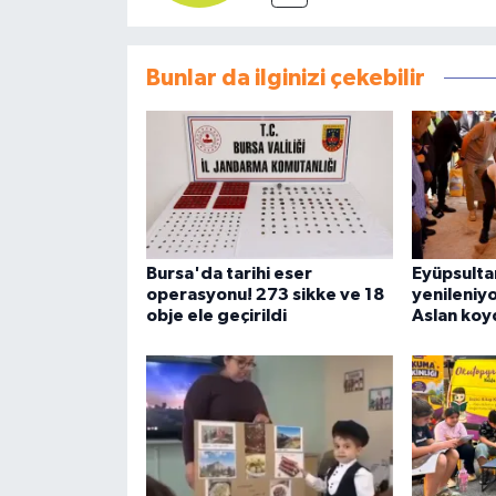
Bunlar da ilginizi çekebilir
Bursa'da tarihi eser
Eyüpsulta
operasyonu! 273 sikke ve 18
yenileniyor
obje ele geçirildi
Aslan koy