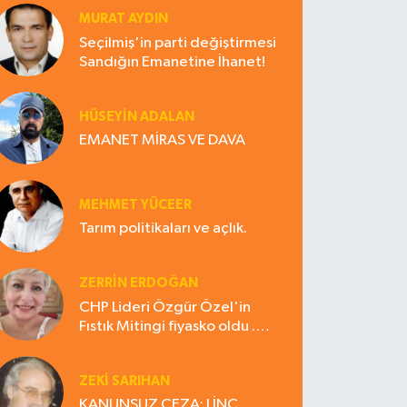
MURAT AYDIN
Seçilmiş'in parti değiştirmesi
Sandığın Emanetine İhanet!
HÜSEYIN ADALAN
EMANET MİRAS VE DAVA
MEHMET YÜCEER
Tarım politikaları ve açlık.
ZERRIN ERDOĞAN
CHP Lideri Özgür Özel'in
Fıstık Mitingi fiyasko oldu .
Çiftçi hayal kırıklığına uğradı
ZEKI SARIHAN
KANUNSUZ CEZA: LİNÇ