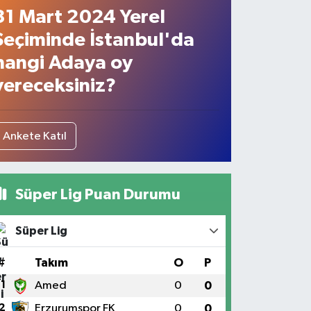
31 Mart 2024 Yerel
Seçiminde İstanbul'da
hangi Adaya oy
vereceksiniz?
Ankete Katıl
Süper Lig Puan Durumu
Süper Lig
#
Takım
O
P
1
Amed
0
0
2
Erzurumspor FK
0
0