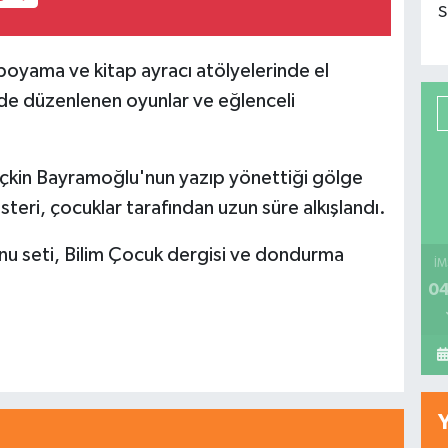
S
 boyama ve kitap ayracı atölyelerinde el
inde düzenlenen oyunlar ve eğlenceli
eçkin Bayramoğlu'nun yazıp yönettiği gölge
teri, çocuklar tarafından uzun süre alkışlandı.
nu seti, Bilim Çocuk dergisi ve dondurma
İM
04