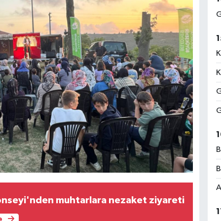
G
1
K
K
G
G
1
B
B
A
nseyi'nden muhtarlara nezaket ziyareti
1
e