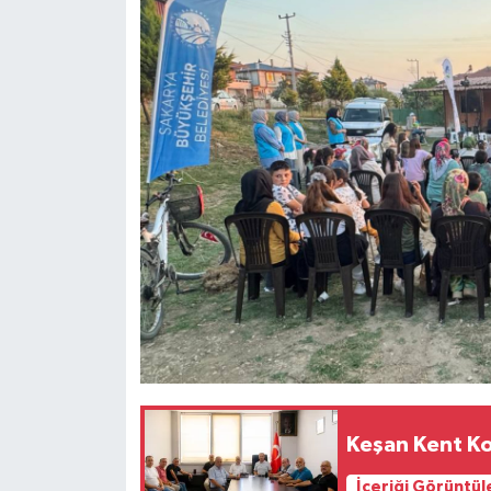
Keşan Kent Ko
İçeriği Görüntül