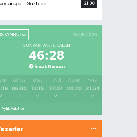
amsunspor - Göztepe
21:30
İSTANBUL
08.08.2026
SONRAKI VAKTE KALAN
46:27
İmsak Namazı
SAK
GÜNEŞ
ÖĞLE
İKINDI
AKŞAM
YATSI
:19
06:00
13:15
17:07
20:20
21:54
Aylık Vakitler
Yazarlar