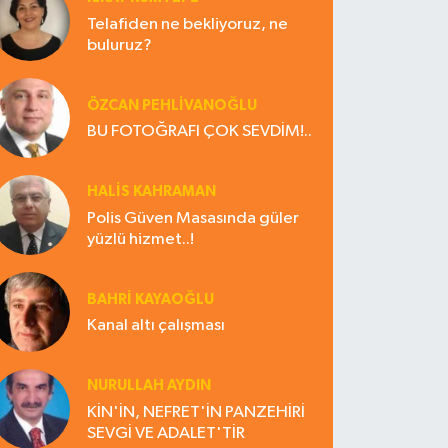
Telafiden ne bekliyoruz, ne
buluruz?
ÖZCAN PEHLİVANOĞLU
BU FOTOĞRAFI ÇOK SEVDİM!..
HALIS KAHRAMAN
Polis Güven Masasında güler
yüzlü hizmet..!
BAHRI KAYAOĞLU
Kanal altı çalışması
NURULLAH AYDIN
KİN'İN, NEFRET'İN PANZEHİRİ
SEVGİ VE ADALET'TİR