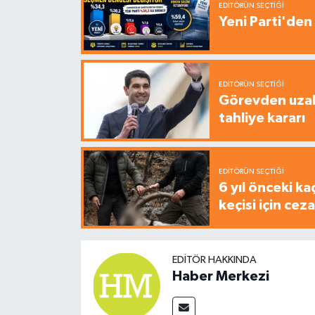
EDITÖRÜN SEÇTIĞI
Yeni Parti'den 
EDITÖRÜN SEÇTIĞI
Görevden uzak
tahliye kararı
EDITÖRÜN SEÇTIĞI
6 yıl önceki ka
keçisi için cez
EDITÖR HAKKINDA
Haber Merkezi