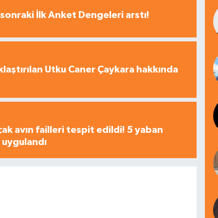
sonraki İlk Anket Dengeleri arstı!
laştırılan Utku Caner Çaykara hakkında
çak avın failleri tespit edildi! 5 yaban
a uygulandı