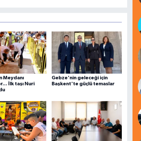
n Meydanı
Gebze'nin geleceği için
... İlk taşı Nuri
Başkent'te güçlü temaslar
du