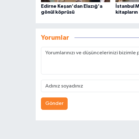
Edirne Keşan'dan Elazığ'a
İstanbul 
gönül köprüsü
kitapların
Yorumlar
Gönder