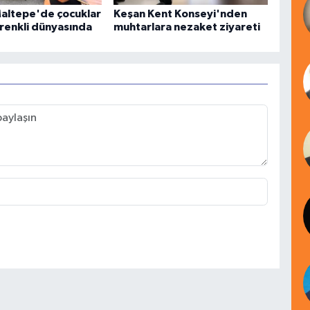
Maltepe'de çocuklar
Keşan Kent Konseyi'nden
 renkli dünyasında
muhtarlara nezaket ziyareti