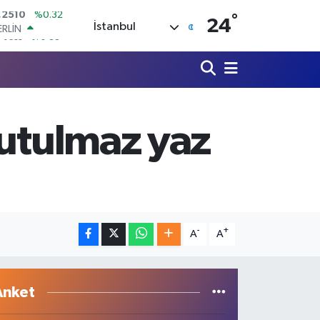
°
ERLİN
24
İstanbul
,4811
%0.38
AM ALTIN
60.55
%0.03
ST100
.779
%-14
TCOIN
.960,21
%0.87
nutulmaz yaz
LAR
,7436
%0.18
RO
,2510
%0.32
-
+
A
A
Anket