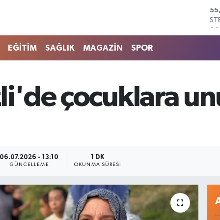
ST
64
GR
66
EĞİTİM
SAĞLIK
MAGAZİN
SPOR
Bİ
13
BI
64
li'de çocuklara u
DO
47
EU
55
06.07.2026 - 13:10
1 DK
GÜNCELLEME
OKUNMA SÜRESI