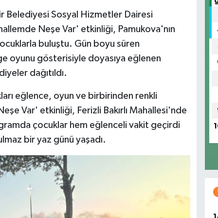
r Belediyesi Sosyal Hizmetler Dairesi
hallemde Neşe Var' etkinliği, Pamukova'nın
 çocuklarla buluştu. Gün boyu süren
ölge oyunu gösterisiyle doyasıya eğlenen
iyeler dağıtıldı.
arı eğlence, oyun ve birbirinden renkli
şe Var' etkinliği, Ferizli Bakırlı Mahallesi'nde
gramda çocuklar hem eğlenceli vakit geçirdi
1
tulmaz bir yaz günü yaşadı.
1