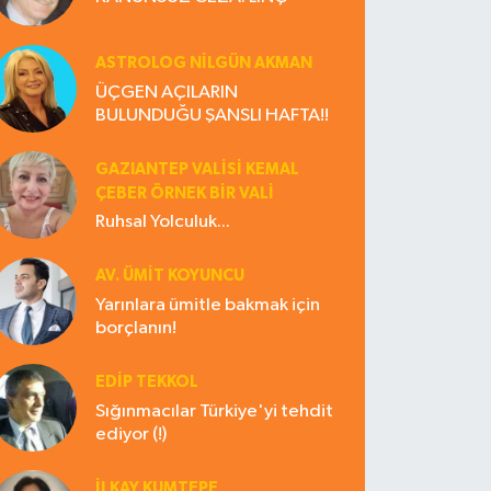
ASTROLOG NILGÜN AKMAN
ÜÇGEN AÇILARIN
BULUNDUĞU ŞANSLI HAFTA!!
GAZIANTEP VALISI KEMAL
ÇEBER ÖRNEK BİR VALİ
Ruhsal Yolculuk...
AV. ÜMIT KOYUNCU
Yarınlara ümitle bakmak için
borçlanın!
EDIP TEKKOL
Sığınmacılar Türkiye'yi tehdit
ediyor (!)
İLKAY KUMTEPE