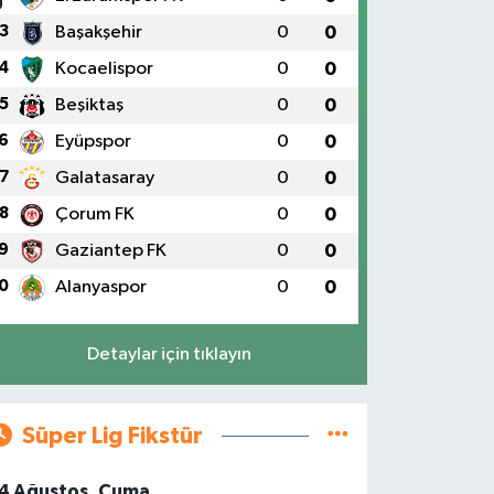
3
Başakşehir
0
0
4
Kocaelispor
0
0
5
Beşiktaş
0
0
6
Eyüpspor
0
0
7
Galatasaray
0
0
8
Çorum FK
0
0
9
Gaziantep FK
0
0
0
Alanyaspor
0
0
Detaylar için tıklayın
Süper Lig Fikstür
4 Ağustos, Cuma