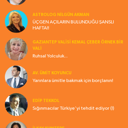
ASTROLOG NILGÜN AKMAN
ÜÇGEN AÇILARIN BULUNDUĞU ŞANSLI
HAFTA!!
GAZIANTEP VALISI KEMAL ÇEBER ÖRNEK BİR
VALİ
Ruhsal Yolculuk...
AV. ÜMIT KOYUNCU
Yarınlara ümitle bakmak için borçlanın!
EDIP TEKKOL
Sığınmacılar Türkiye'yi tehdit ediyor (!)