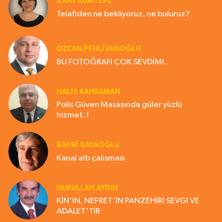
İLKAY KUMTEPE
Telafiden ne bekliyoruz, ne buluruz?
ÖZCAN PEHLİVANOĞLU
BU FOTOĞRAFI ÇOK SEVDİM!..
HALIS KAHRAMAN
Polis Güven Masasında güler yüzlü
hizmet..!
BAHRI KAYAOĞLU
Kanal altı çalışması
NURULLAH AYDIN
KİN'İN, NEFRET'İN PANZEHİRİ SEVGİ VE
ADALET'TİR