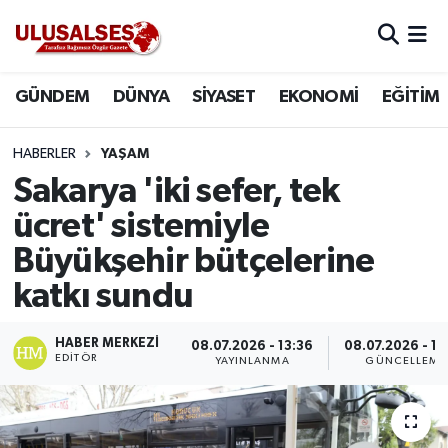
GÜNDEM
Hava Durumu
GÜNDEM
DÜNYA
SİYASET
EKONOMİ
EĞİTİM
DÜNYA
Trafik Durumu
HABERLER
YAŞAM
SİYASET
Süper Lig Puan Durumu ve Fikstür
Sakarya 'iki sefer, tek
ücret' sistemiyle
EKONOMİ
Tüm Manşetler
Büyükşehir bütçelerine
EĞİTİM
Son Dakika Haberleri
katkı sundu
SAĞLIK
Haber Arşivi
HABER MERKEZI
08.07.2026 - 13:36
08.07.2026 - 13
EDITÖR
YAYINLANMA
GÜNCELLEME
MAGAZİN
SPOR