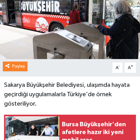
Paylaş
-
+
A
A
Sakarya Büyükşehir Belediyesi, ulaşımda hayata
geçirdiği uygulamalarla Türkiye'de örnek
gösteriliyor.
Bursa Büyükşehir'den
afetlere hazır iki yeni
mobil araç