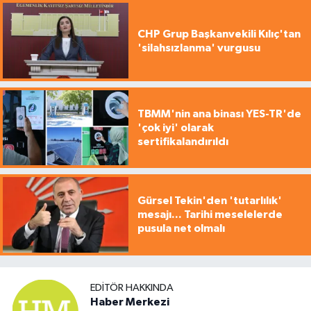
CHP Grup Başkanvekili Kılıç'tan
'silahsızlanma' vurgusu
TBMM'nin ana binası YES-TR'de
'çok iyi' olarak
sertifikalandırıldı
Gürsel Tekin'den 'tutarlılık'
mesajı... Tarihi meselelerde
pusula net olmalı
EDITÖR HAKKINDA
Haber Merkezi