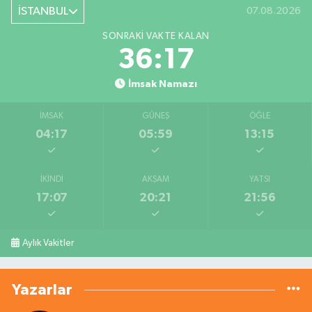
İSTANBUL
07.08.2026
SONRAKI VAKTE KALAN
36:17
İmsak Namazı
İMSAK
GÜNEŞ
ÖĞLE
04:17
05:59
13:15
İKINDI
AKŞAM
YATSI
17:07
20:21
21:56
Aylık Vakitler
Yazarlar