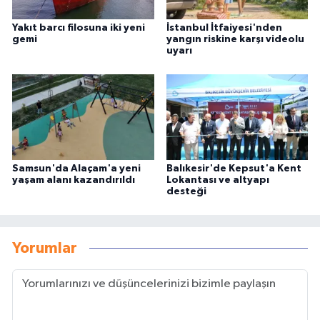
Yakıt barcı filosuna iki yeni
İstanbul İtfaiyesi'nden
gemi
yangın riskine karşı videolu
uyarı
Samsun'da Alaçam'a yeni
Balıkesir'de Kepsut'a Kent
yaşam alanı kazandırıldı
Lokantası ve altyapı
desteği
Yorumlar