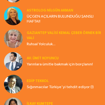
ASTROLOG NILGÜN AKMAN
ÜÇGEN AÇILARIN BULUNDUĞU ŞANSLI
HAFTA!!
GAZIANTEP VALISI KEMAL ÇEBER ÖRNEK BİR
VALİ
Ruhsal Yolculuk...
AV. ÜMIT KOYUNCU
Yarınlara ümitle bakmak için borçlanın!
EDIP TEKKOL
Sığınmacılar Türkiye'yi tehdit ediyor (!)
İLKAY KUMTEPE