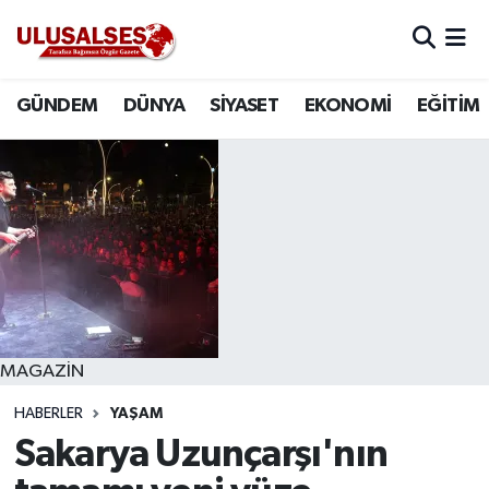
GÜNDEM
Hava Durumu
GÜNDEM
DÜNYA
SİYASET
EKONOMİ
EĞİTİM
DÜNYA
Trafik Durumu
SİYASET
Süper Lig Puan Durumu ve Fikstür
EKONOMİ
Tüm Manşetler
EĞİTİM
Son Dakika Haberleri
SAĞLIK
Haber Arşivi
MAGAZİN
HABERLER
YAŞAM
MAGAZİN
Sakarya Uzunçarşı'nın
SPOR