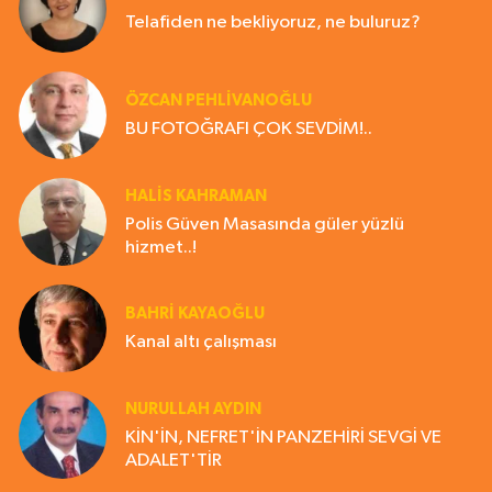
Telafiden ne bekliyoruz, ne buluruz?
ÖZCAN PEHLİVANOĞLU
BU FOTOĞRAFI ÇOK SEVDİM!..
HALIS KAHRAMAN
Polis Güven Masasında güler yüzlü
hizmet..!
BAHRI KAYAOĞLU
Kanal altı çalışması
NURULLAH AYDIN
KİN'İN, NEFRET'İN PANZEHİRİ SEVGİ VE
ADALET'TİR