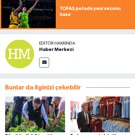
TOFAŞ potada yeni sezonu
hazır
EDITÖR HAKKINDA
Haber Merkezi
Bunlar da ilginizi çekebilir