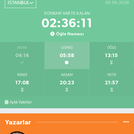
İSTANBUL
06.08.2026
SONRAKI VAKTE KALAN
02:36:10
Öğle Namazı
İMSAK
GÜNEŞ
ÖĞLE
04:16
05:58
13:15
İKINDI
AKŞAM
YATSI
17:08
20:23
21:57
Aylık Vakitler
Yazarlar