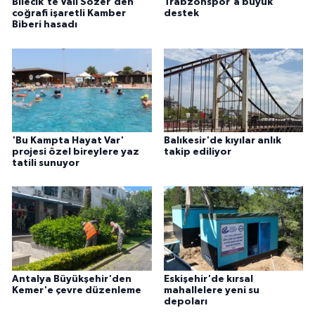
Bilecik'te Vali Sözer'den
Trabzonspor'a büyük
coğrafi işaretli Kamber
destek
Biberi hasadı
'Bu Kampta Hayat Var'
Balıkesir'de kıyılar anlık
projesi özel bireylere yaz
takip ediliyor
tatili sunuyor
Antalya Büyükşehir'den
Eskişehir'de kırsal
Kemer'e çevre düzenleme
mahallelere yeni su
depoları