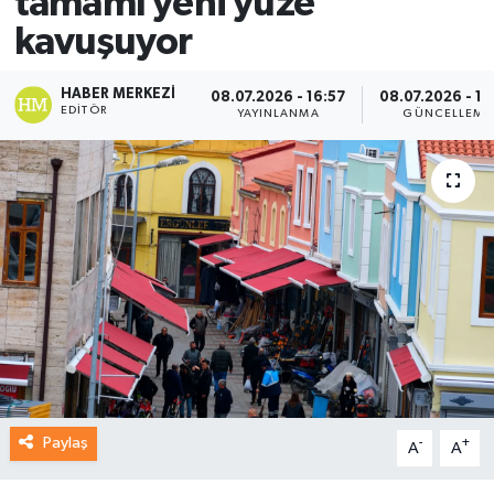
tamamı yeni yüze
kavuşuyor
HABER MERKEZI
08.07.2026 - 16:57
08.07.2026 - 17
EDITÖR
YAYINLANMA
GÜNCELLEME
Paylaş
-
+
A
A