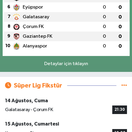
6
Eyüpspor
0
0
7
Galatasaray
0
0
8
Çorum FK
0
0
9
Gaziantep FK
0
0
10
Alanyaspor
0
0
Detaylar için tıklayın
Süper Lig Fikstür
14 Ağustos, Cuma
Galatasaray - Çorum FK
21:30
15 Ağustos, Cumartesi