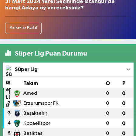
31 Mart 2024 Yerel Seçiminde İstanbul'da
hangi Adaya oy vereceksiniz?
Ankete Katıl
Süper Lig Puan Durumu
Süper Lig
#
Takım
O
P
1
Amed
0
0
2
Erzurumspor FK
0
0
3
Başakşehir
0
0
4
Kocaelispor
0
0
5
Beşiktaş
0
0