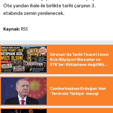
Öte yandan ihale ile birlikte tarihi çarşının 3.
etabında zemin yenilenecek.
Kaynak:
RSS
Giresun'da Tarihi Ticaret Lisesi
Krizi Büyüyor! Mezunlar ve
STK'lar: Kütüphane değil Müze
yapılsın!
Cumhurbaşkanı Erdoğan'dan
'Terörsüz Türkiye' mesajı