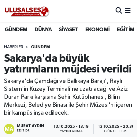
GÜNDEM
Hava Durumu
GÜNDEM
DÜNYA
SİYASET
EKONOMİ
EĞİTİM
DÜNYA
Trafik Durumu
HABERLER
GÜNDEM
SİYASET
Süper Lig Puan Durumu ve Fikstür
Sakarya'da büyük
yatırımların müjdesi verildi
EKONOMİ
Tüm Manşetler
Sakarya'da Çamdağı ve Ballıkaya Barajı', Raylı
EĞİTİM
Son Dakika Haberleri
Sistem'in Kuzey Terminali'ne uzatılacağı ve Aziz
Duran Parkı karşısına Şehir Kütüphanesi, Bilim
SAĞLIK
Haber Arşivi
Merkezi, Belediye Binası ile Şehir Müzesi'ni içeren
bir kampüs inşa edilecek.
MAGAZİN
MURAT AYDIN
13.10.2025 - 13:19
13.10.2025 - 20:36
EDITÖR
SPOR
YAYINLANMA
GÜNCELLEME