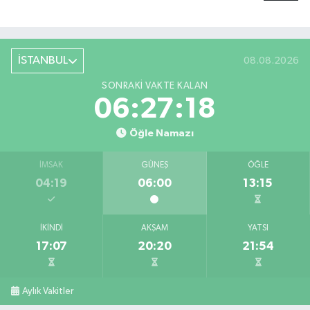
İSTANBUL
08.08.2026
SONRAKI VAKTE KALAN
06:27:17
Öğle Namazı
İMSAK
GÜNEŞ
ÖĞLE
04:19
06:00
13:15
İKINDI
AKŞAM
YATSI
17:07
20:20
21:54
Aylık Vakitler