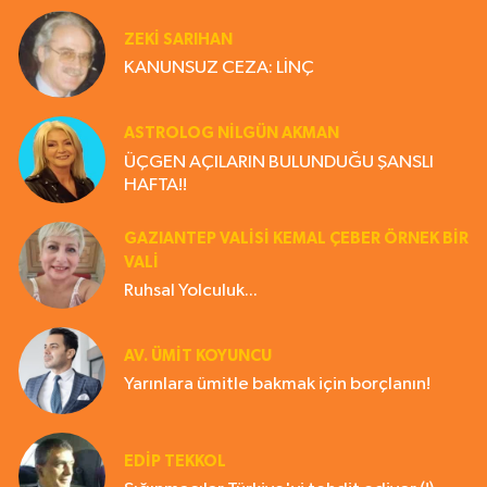
ZEKI SARIHAN
KANUNSUZ CEZA: LİNÇ
ASTROLOG NILGÜN AKMAN
ÜÇGEN AÇILARIN BULUNDUĞU ŞANSLI
HAFTA!!
GAZIANTEP VALISI KEMAL ÇEBER ÖRNEK BİR
VALİ
Ruhsal Yolculuk...
AV. ÜMIT KOYUNCU
Yarınlara ümitle bakmak için borçlanın!
EDIP TEKKOL