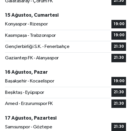
Galatasaray - Çorum FK
21:30
15 Ağustos, Cumartesi
Konyaspor - Rizespor
19:00
Kasımpaşa - Trabzonspor
19:00
Gençlerbirliği S.K. - Fenerbahçe
21:30
Gaziantep FK - Alanyaspor
21:30
16 Ağustos, Pazar
Başakşehir - Kocaelispor
19:00
Beşiktaş - Eyüpspor
21:30
Amed - Erzurumspor FK
21:30
17 Ağustos, Pazartesi
Samsunspor - Göztepe
21:30