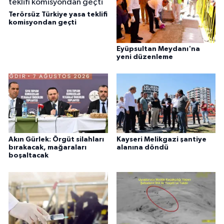
Terörsüz Türkiye yasa teklifi
komisyondan geçti
Eyüpsultan Meydanı'na
yeni düzenleme
Akın Gürlek: Örgüt silahları
Kayseri Melikgazi şantiye
bırakacak, mağaraları
alanına döndü
boşaltacak