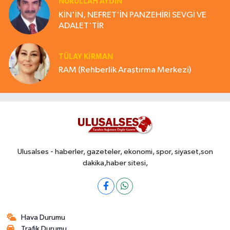
NURULLAH AYDIN
KİN'İN, NEFRET'İN PANZEHİRİ SEVGİ VE
ADALET'TİR
TÜLAY KİRMAN
RAM (Rehberlik Araştırma Merkezi)
Ulusalses - haberler, gazeteler, ekonomi, spor, siyaset,son
dakika,haber sitesi,
Hava Durumu
Trafik Durumu