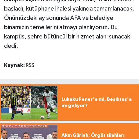
başladı, kütüphane ihalesi yakında tamamlanacak.
Önümüzdeki ay sonunda AFA ve belediye
binamızın temellerini atmayı planlıyoruz. Bu
kampüs, şehre bütüncül bir hizmet alanı sunacak'
dedi.
Kaynak:
RSS
Lukaku Fener'e mi, Beşiktaş'a
mı geliyor?
Akın Gürlek: Örgüt silahları