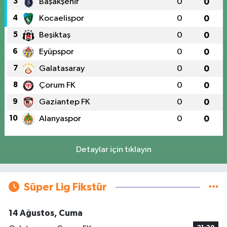
3
Başakşehir
0
0
4
Kocaelispor
0
0
5
Beşiktaş
0
0
6
Eyüpspor
0
0
7
Galatasaray
0
0
8
Çorum FK
0
0
9
Gaziantep FK
0
0
10
Alanyaspor
0
0
Detaylar için tıklayın
Süper Lig Fikstür
14 Ağustos, Cuma