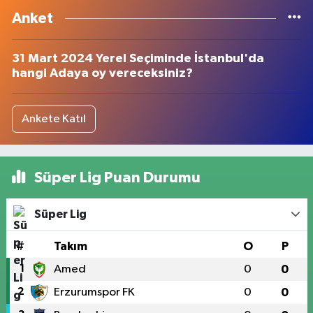
Anket
31 Mart 2024 Yerel Seçiminde İstanbul'da
hangi Adaya oy vereceksiniz?
Ankete Katıl
Süper Lig Puan Durumu
Süper Lig
#
Takım
O
P
1
Amed
0
0
2
Erzurumspor FK
0
0