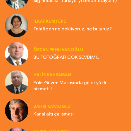
Sığınmacılar Türkiye'yi tehdit ediyor (!)
İLKAY KUMTEPE
Telafiden ne bekliyoruz, ne buluruz?
ÖZCAN PEHLİVANOĞLU
BU FOTOĞRAFI ÇOK SEVDİM!..
HALIS KAHRAMAN
Polis Güven Masasında güler yüzlü
hizmet..!
BAHRI KAYAOĞLU
Kanal altı çalışması