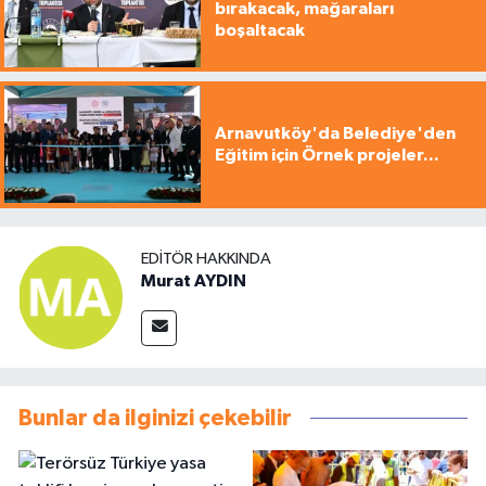
bırakacak, mağaraları
boşaltacak
Arnavutköy'da Belediye'den
Eğitim için Örnek projeler...
EDITÖR HAKKINDA
Murat AYDIN
Bunlar da ilginizi çekebilir