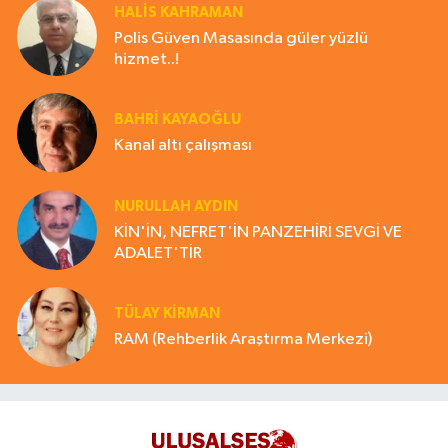
HALIS KAHRAMAN
Polis Güven Masasında güler yüzlü
hizmet..!
BAHRI KAYAOĞLU
Kanal altı çalışması
NURULLAH AYDIN
KİN'İN, NEFRET'İN PANZEHİRİ SEVGİ VE
ADALET'TİR
TÜLAY KİRMAN
RAM (Rehberlik Araştırma Merkezi)