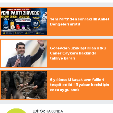
Yeni Parti'den sonraki İlk Anket
Dengeleri arstı!
Görevden uzaklaştırılan Utku
Caner Çaykara hakkında
tahliye kararı
6 yıl önceki kaçak avın failleri
tespit edildi! 5 yaban keçisi için
ceza uygulandı
EDITÖR HAKKINDA