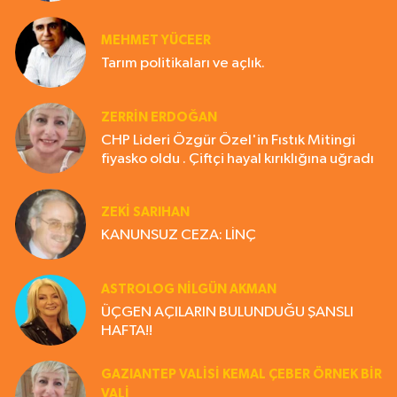
MEHMET YÜCEER
Tarım politikaları ve açlık.
ZERRIN ERDOĞAN
CHP Lideri Özgür Özel'in Fıstık Mitingi
fiyasko oldu . Çiftçi hayal kırıklığına uğradı
ZEKI SARIHAN
KANUNSUZ CEZA: LİNÇ
ASTROLOG NILGÜN AKMAN
ÜÇGEN AÇILARIN BULUNDUĞU ŞANSLI
HAFTA!!
GAZIANTEP VALISI KEMAL ÇEBER ÖRNEK BİR
VALİ