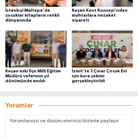
İstanbul Maltepe'de
Keşan Kent Konseyi'nden
çocuklar kitapların renkli
muhtarlara nezaket
dünyasında
ziyareti
Keşan eski İlçe Millî Eğitim
İzmit'te 3 Çınar Çocuk Evi
Müdürü vefatının yıl
için kura çekimi
dönümünde anıldı
gerçekleştirildi
Yorumlar