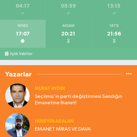
04:17
05:59
13:15
İKINDI
AKŞAM
YATSI
17:07
20:21
21:56
Aylık Vakitler
Yazarlar
MURAT AYDIN
Seçilmiş'in parti değiştirmesi Sandığın
Emanetine İhanet!
HÜSEYIN ADALAN
EMANET MİRAS VE DAVA