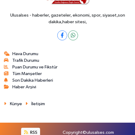
Ulusalses - haberler, gazeteler, ekonomi, spor, siyaset,son
dakika,haber sitesi,
Hava Durumu
Trafik Durumu
Puan Durumu ve Fikstür
Tüm Manşetler
Son Dakika Haberleri
Haber Arşivi
Künye
İletişim
RSS
Copyright©ulusalses.com