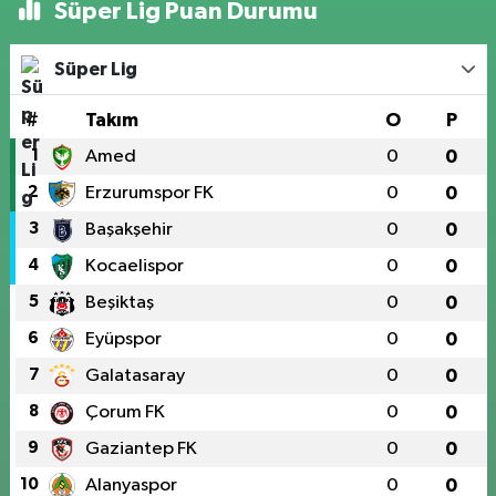
Süper Lig Puan Durumu
Süper Lig
#
Takım
O
P
1
Amed
0
0
2
Erzurumspor FK
0
0
3
Başakşehir
0
0
4
Kocaelispor
0
0
5
Beşiktaş
0
0
6
Eyüpspor
0
0
7
Galatasaray
0
0
8
Çorum FK
0
0
9
Gaziantep FK
0
0
10
Alanyaspor
0
0