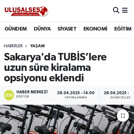
GÜNDEM
Hava Durumu
GÜNDEM
DÜNYA
SİYASET
EKONOMİ
EĞİTİM
DÜNYA
Trafik Durumu
HABERLER
YAŞAM
SİYASET
Süper Lig Puan Durumu ve Fikstür
Sakarya'da TUBİS’lere
uzun süre kiralama
EKONOMİ
Tüm Manşetler
opsiyonu eklendi
EĞİTİM
Son Dakika Haberleri
HABER MERKEZI
28.04.2025 - 14:00
28.04.2025 - 1
EDITÖR
YAYINLANMA
GÜNCELLEM
SAĞLIK
Haber Arşivi
MAGAZİN
SPOR