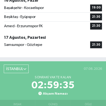
16 Ağustos, Pazar
Başakşehir - Kocaelispor
19:00
Beşiktaş - Eyüpspor
21:30
Amed - Erzurumspor FK
21:30
17 Ağustos, Pazartesi
Samsunspor - Göztepe
21:30
İSTANBUL
07.08.2026
SONRAKI VAKTE KALAN
02:59:35
Akşam Namazı
İMSAK
GÜNEŞ
ÖĞLE