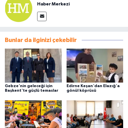
Haber Merkezi
Bunlar da ilginizi çekebilir
Gebze'nin geleceği için
Edirne Keşan'dan Elazığ'a
Başkent'te güçlü temaslar
gönül köprüsü