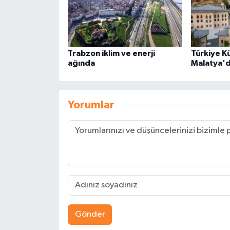
Trabzon iklim ve enerji
Türkiye Kü
ağında
Malatya'd
Yorumlar
Gönder