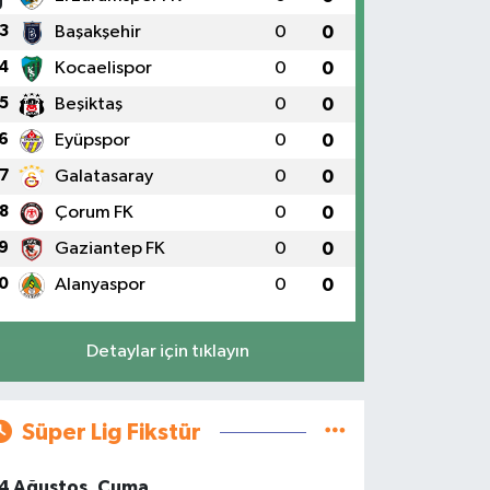
3
Başakşehir
0
0
4
Kocaelispor
0
0
5
Beşiktaş
0
0
6
Eyüpspor
0
0
7
Galatasaray
0
0
8
Çorum FK
0
0
9
Gaziantep FK
0
0
0
Alanyaspor
0
0
Detaylar için tıklayın
Süper Lig Fikstür
4 Ağustos, Cuma