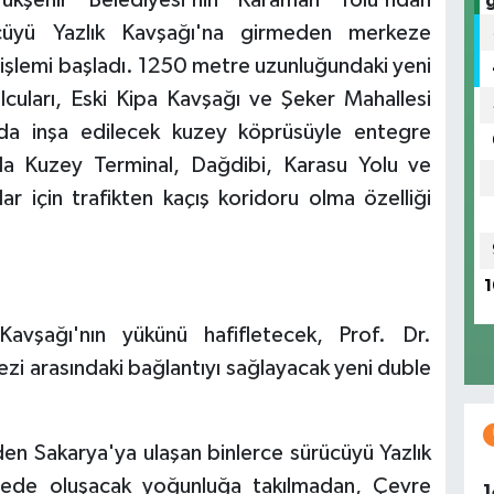
ücüyü Yazlık Kavşağı'na girmeden merkeze
t işlemi başladı. 1250 metre uzunluğundaki yeni
lcuları, Eski Kipa Kavşağı ve Şeker Mahallesi
nda inşa edilecek kuzey köprüsüyle entegre
a Kuzey Terminal, Dağdibi, Karasu Yolu ve
r için trafikten kaçış koridoru olma özelliği
1
 Kavşağı'nın yükünü hafifletecek, Prof. Dr.
ezi arasındaki bağlantıyı sağlayacak yeni duble
en Sakarya'ya ulaşan binlerce sürücüyü Yazlık
ölgede oluşacak yoğunluğa takılmadan, Çevre
1