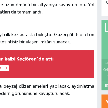
S
 uzun ömürlü bir altyapıya kavuşturuldu. Yol
latları da tamamlandı.
la ilk kez asfaltla buluştu. Güzergâh 6 bin ton
 kesintisiz bir ulaşım imkânı sunacak.
n kalbi Keçiören'de attı
İM
e
04
a peyzaj düzenlemeleri yapılacak, aydınlatma
 modern görünümüne kavuşturulacak.