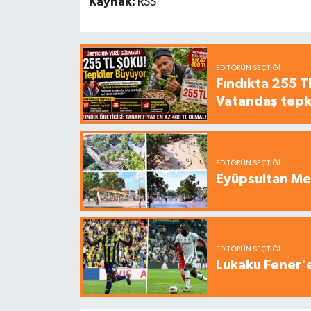
Kaynak:
RSS
EDITÖRÜN SEÇTIĞI
Fındıkta 255 TL
Vatandaş tepkil
EDITÖRÜN SEÇTIĞI
Eyüpsultan Me
EDITÖRÜN SEÇTIĞI
Lukaku Fener'e