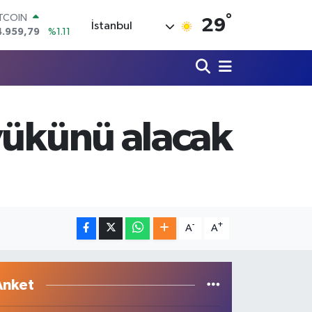
ITCOIN
°
4.959,79
%1.11
29
İstanbul
OLAR
7,7436
%0.18
URO
5,2510
%0.32
TERLİN
4,4811
%0.38
RAM ALTIN
yükünü alacak
660.55
%0.03
İST100
3.779
%-14
-
+
A
A
Anket