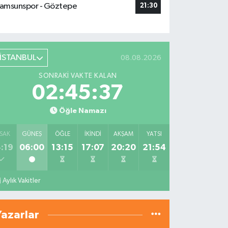
amsunspor - Göztepe
21:30
İSTANBUL
08.08.2026
SONRAKI VAKTE KALAN
02:45:36
Öğle Namazı
SAK
GÜNEŞ
ÖĞLE
İKINDI
AKŞAM
YATSI
:19
06:00
13:15
17:07
20:20
21:54
Aylık Vakitler
Yazarlar