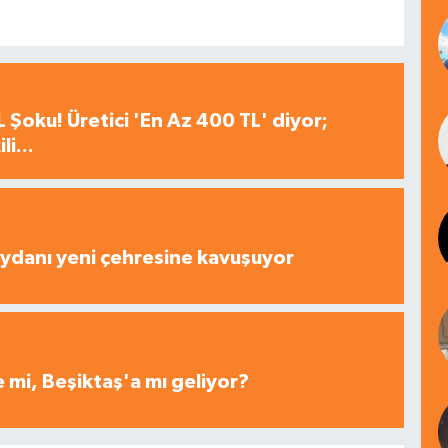
 Şoku! Üretici 'En Az 400 TL' diyor;
i...
ydanı yeni çehresine kavuşuyor
 mi, Beşiktaş'a mı geliyor?