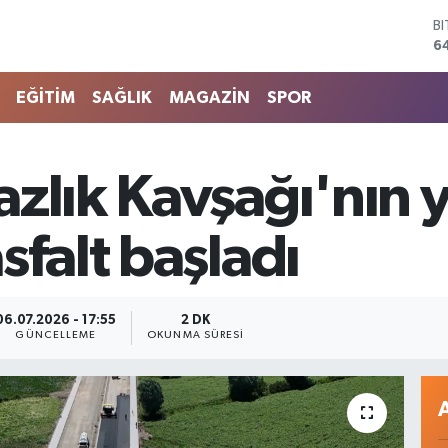
B
6
D
4
E
EĞİTİM
SAĞLIK
MAGAZİN
SPOR
5
S
6
G
azlık Kavşağı'nın 
6
B
1
sfalt başladı
06.07.2026 - 17:55
2 DK
GÜNCELLEME
OKUNMA SÜRESI