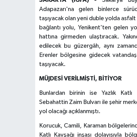
Adapazarı'na gelen binlerce sür
taşıyacak olan yeni duble yolda asfal
bağlantı yolu, Yenikent'ten gelen yo
hattına girmeden ulaştıracak. Yakı
edilecek bu güzergâh, aynı zamand
Erenler bölgesine gidecek vatandaşla
taşıyacak.
MÜJDESİ VERİLMİŞTİ, BİTİYOR
Bunlardan birinin ise Yazlık Katlı
Sebahattin Zaim Bulvarı ile şehir merk
yol olacağı açıklanmıştı.
Korucuk, Camili, Karaman bölgelerind
Katlı Kavşağı inşası dolayısıyla b