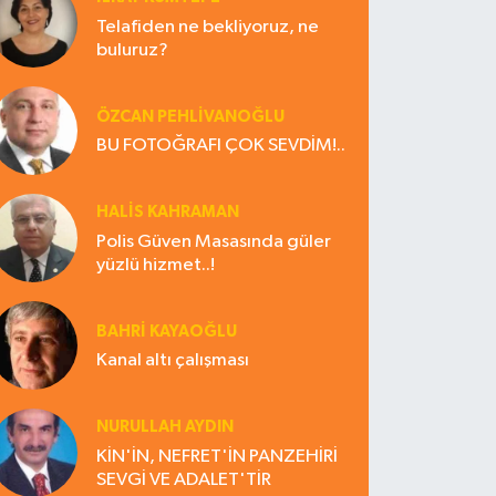
Telafiden ne bekliyoruz, ne
buluruz?
ÖZCAN PEHLİVANOĞLU
BU FOTOĞRAFI ÇOK SEVDİM!..
HALIS KAHRAMAN
Polis Güven Masasında güler
yüzlü hizmet..!
BAHRI KAYAOĞLU
Kanal altı çalışması
NURULLAH AYDIN
KİN'İN, NEFRET'İN PANZEHİRİ
SEVGİ VE ADALET'TİR