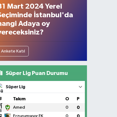
31 Mart 2024 Yerel
Seçiminde İstanbul'da
hangi Adaya oy
vereceksiniz?
Ankete Katıl
Süper Lig Puan Durumu
Süper Lig
#
Takım
O
P
1
Amed
0
0
2
Erzurumspor FK
0
0