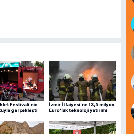
klet Festivali'nin
İzmir İtfaiyesi'ne 13,5 milyon
şkuyla gerçekleşti
Euro'luk teknoloji yatırımı