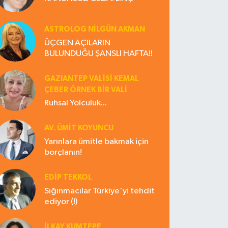
ASTROLOG NILGÜN AKMAN
ÜÇGEN AÇILARIN
BULUNDUĞU ŞANSLI HAFTA!!
GAZIANTEP VALISI KEMAL
ÇEBER ÖRNEK BİR VALİ
Ruhsal Yolculuk...
AV. ÜMIT KOYUNCU
Yarınlara ümitle bakmak için
borçlanın!
EDIP TEKKOL
Sığınmacılar Türkiye'yi tehdit
ediyor (!)
İLKAY KUMTEPE