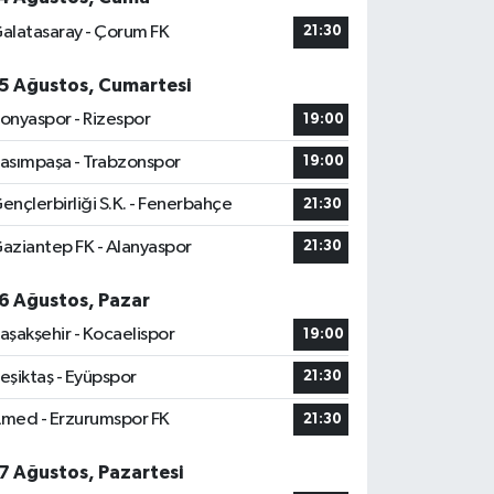
alatasaray - Çorum FK
21:30
5 Ağustos, Cumartesi
onyaspor - Rizespor
19:00
asımpaşa - Trabzonspor
19:00
ençlerbirliği S.K. - Fenerbahçe
21:30
aziantep FK - Alanyaspor
21:30
6 Ağustos, Pazar
aşakşehir - Kocaelispor
19:00
eşiktaş - Eyüpspor
21:30
med - Erzurumspor FK
21:30
7 Ağustos, Pazartesi