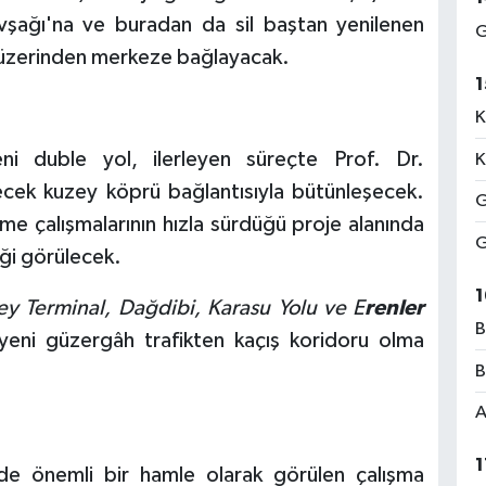
avşağı'na ve buradan da sil baştan yenilenen
G
 üzerinden merkeze bağlayacak.
1
K
yeni duble yol, ilerleyen süreçte Prof. Dr.
K
lecek kuzey köprü bağlantısıyla bütünleşecek.
G
me çalışmalarının hızla sürdüğü proje alanında
G
iği görülecek.
1
ey Terminal, Dağdibi, Karasu Yolu ve E
renler
B
yeni güzergâh trafikten kaçış koridoru olma
B
A
1
inde önemli bir hamle olarak görülen çalışma