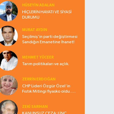
HÜSEYIN ADALAN
HİÇLERİN HAYATI VE SİYASİ
DURUMU
MURAT AYDIN
Seçilmiş'in parti değiştirmesi
Sandığın Emanetine İhanet!
MEHMET YÜCEER
Tarım politikaları ve açlık.
ZERRIN ERDOĞAN
CHP Lideri Özgür Özel'in
Fıstık Mitingi fiyasko oldu .
Çiftçi hayal kırıklığına uğradı
ZEKI SARIHAN
KANUNSUZ CEZA: LİNÇ