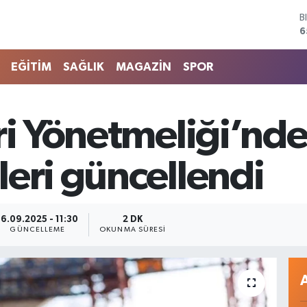
6
D
4
E
5
EĞİTİM
SAĞLIK
MAGAZİN
SPOR
S
6
G
6
ri Yönetmeliği’nde 
B
1
eri güncellendi
16.09.2025 - 11:30
2 DK
GÜNCELLEME
OKUNMA SÜRESI