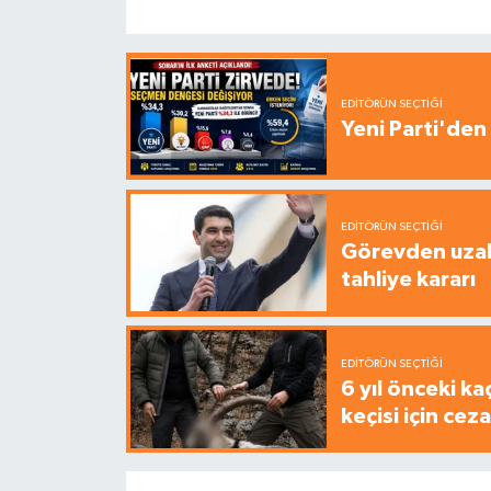
EDITÖRÜN SEÇTIĞI
Yeni Parti'den 
EDITÖRÜN SEÇTIĞI
Görevden uzak
tahliye kararı
EDITÖRÜN SEÇTIĞI
6 yıl önceki ka
keçisi için cez