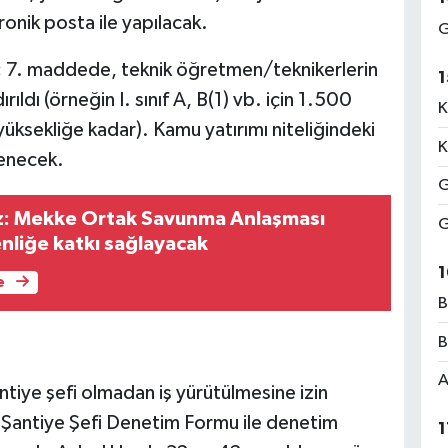
onik posta ile yapılacak.
G
:
7. maddede, teknik öğretmen/teknikerlerin
1
rıldı (örneğin I. sınıf A, B(1) vb. için 1.500
K
m yüksekliğe kadar). Kamu yatırımı niteliğindeki
K
lenecek.
G
z: Mekke Ortak Savunma Anlaşması
G
nliğe katkı sağlayacak
1
e
B
B
A
tiye şefi olmadan iş yürütülmesine izin
2 Şantiye Şefi Denetim Formu ile denetim
1