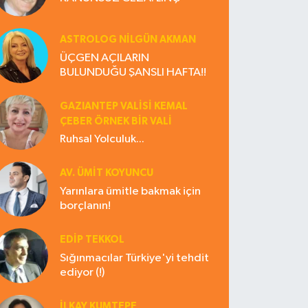
ASTROLOG NILGÜN AKMAN
ÜÇGEN AÇILARIN
BULUNDUĞU ŞANSLI HAFTA!!
GAZIANTEP VALISI KEMAL
ÇEBER ÖRNEK BİR VALİ
Ruhsal Yolculuk...
AV. ÜMIT KOYUNCU
Yarınlara ümitle bakmak için
borçlanın!
EDIP TEKKOL
Sığınmacılar Türkiye'yi tehdit
ediyor (!)
İLKAY KUMTEPE