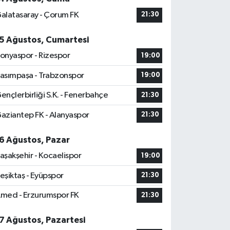
alatasaray - Çorum FK
21:30
5 Ağustos, Cumartesi
onyaspor - Rizespor
19:00
asımpaşa - Trabzonspor
19:00
ençlerbirliği S.K. - Fenerbahçe
21:30
aziantep FK - Alanyaspor
21:30
6 Ağustos, Pazar
aşakşehir - Kocaelispor
19:00
eşiktaş - Eyüpspor
21:30
med - Erzurumspor FK
21:30
7 Ağustos, Pazartesi