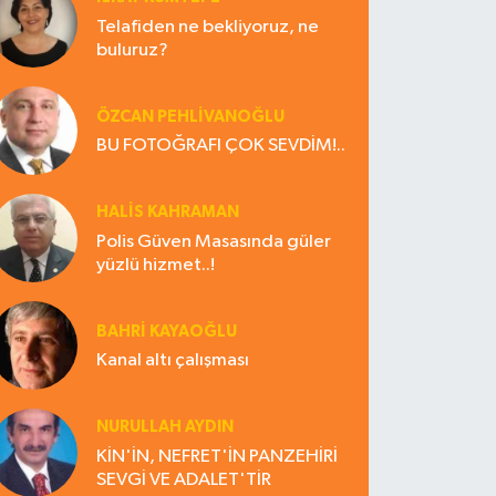
Telafiden ne bekliyoruz, ne
buluruz?
ÖZCAN PEHLİVANOĞLU
BU FOTOĞRAFI ÇOK SEVDİM!..
HALIS KAHRAMAN
Polis Güven Masasında güler
yüzlü hizmet..!
BAHRI KAYAOĞLU
Kanal altı çalışması
NURULLAH AYDIN
KİN'İN, NEFRET'İN PANZEHİRİ
SEVGİ VE ADALET'TİR