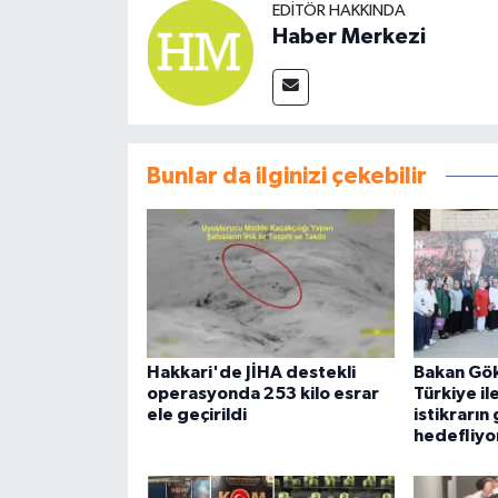
EDITÖR HAKKINDA
Haber Merkezi
Bunlar da ilginizi çekebilir
Hakkari'de JİHA destekli
Bakan Gök
operasyonda 253 kilo esrar
Türkiye il
ele geçirildi
istikrarın
hedefliyo