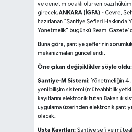
ve denetim odaklı olurken bazı hüküm
girecek.
ANKARA (İGFA) -
Çevre, Şehi
hazırlanan "Şantiye Şefleri Hakkında Y
Yönetmelik" bugünkü Resmi Gazete'd
Buna göre, şantiye şeflerinin sorumlulu
mekanizmaları güncellendi.
Öne çıkan değişiklikler şöyle oldu:
Şantiye-M Sistemi:
Yönetmeliğin 4.
yeni bilişim sistemi (müteahhitlik yetki
kayıtlarını elektronik tutan Bakanlık sis
uygulama üzerinden elektronik şantiy
olacak.
Usta Kayıtları:
Şantiye şefi ve müteah