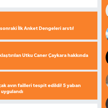
sonraki İlk Anket Dengeleri arstı!
laştırılan Utku Caner Çaykara hakkında
çak avın failleri tespit edildi! 5 yaban
a uygulandı