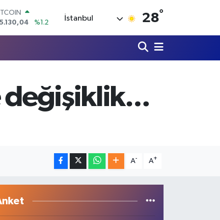
5.130,04
%1.2
°
OLAR
28
İstanbul
7,7106
%0.17
URO
5,1652
%0.27
TERLİN
4,4046
%0.35
RAM ALTIN
618.49
%2.12
değişiklik...
İST100
3.773
%-19
-
+
A
A
Anket