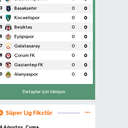
3
Başakşehir
0
0
4
Kocaelispor
0
0
5
Beşiktaş
0
0
6
Eyüpspor
0
0
7
Galatasaray
0
0
8
Çorum FK
0
0
9
Gaziantep FK
0
0
0
Alanyaspor
0
0
Detaylar için tıklayın
Süper Lig Fikstür
4 Ağustos, Cuma