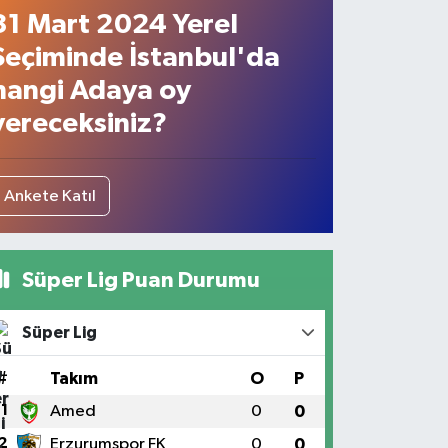
31 Mart 2024 Yerel
Seçiminde İstanbul'da
hangi Adaya oy
vereceksiniz?
Ankete Katıl
Süper Lig Puan Durumu
Süper Lig
#
Takım
O
P
1
Amed
0
0
2
Erzurumspor FK
0
0