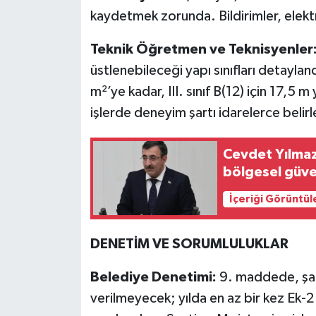
kaydetmek zorunda. Bildirimler, elektr
Teknik Öğretmen ve Teknisyenler
üstlenebileceği yapı sınıfları detaylandı
m²’ye kadar, III. sınıf B(12) için 17,5 
işlerde deneyim şartı idarelerce belir
Cevdet Yılma
bölgesel güve
İçeriği Görüntül
DENETİM VE SORUMLULUKLAR
Belediye Denetimi:
9. maddede, şan
verilmeyecek; yılda en az bir kez Ek-