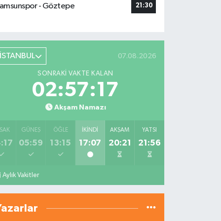
amsunspor - Göztepe
21:30
İSTANBUL
07.08.2026
SONRAKI VAKTE KALAN
02:57:16
Akşam Namazı
SAK
GÜNEŞ
ÖĞLE
İKINDI
AKŞAM
YATSI
:17
05:59
13:15
17:07
20:21
21:56
Aylık Vakitler
Yazarlar