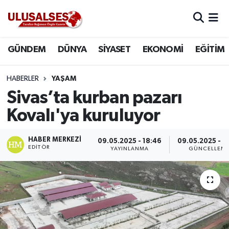
GÜNDEM
Hava Durumu
GÜNDEM
DÜNYA
SİYASET
EKONOMİ
EĞİTİM
DÜNYA
Trafik Durumu
HABERLER
YAŞAM
SİYASET
Süper Lig Puan Durumu ve Fikstür
Sivas’ta kurban pazarı
Kovalı'ya kuruluyor
EKONOMİ
Tüm Manşetler
HABER MERKEZI
09.05.2025 - 18:46
09.05.2025 - 1
EĞİTİM
Son Dakika Haberleri
EDITÖR
YAYINLANMA
GÜNCELLEM
SAĞLIK
Haber Arşivi
MAGAZİN
SPOR