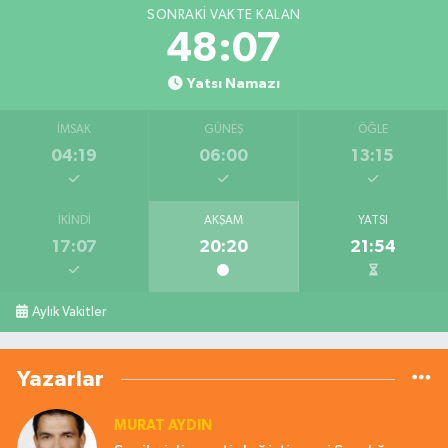
SONRAKI VAKTE KALAN
48:06
Yatsı Namazı
İMSAK
GÜNEŞ
ÖĞLE
04:19
06:00
13:15
İKINDI
AKŞAM
YATSI
17:07
20:20
21:54
Aylık Vakitler
Yazarlar
MURAT AYDIN