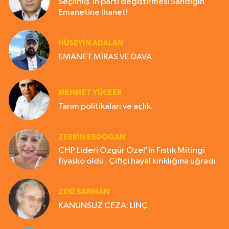
Seçilmiş'in parti değiştirmesi Sandığın
Emanetine İhanet!
HÜSEYIN ADALAN
EMANET MİRAS VE DAVA
MEHMET YÜCEER
Tarım politikaları ve açlık.
ZERRIN ERDOĞAN
CHP Lideri Özgür Özel'in Fıstık Mitingi
fiyasko oldu . Çiftçi hayal kırıklığına uğradı
ZEKI SARIHAN
KANUNSUZ CEZA: LİNÇ