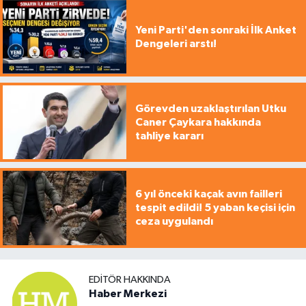
Yeni Parti'den sonraki İlk Anket
Dengeleri arstı!
Görevden uzaklaştırılan Utku
Caner Çaykara hakkında
tahliye kararı
6 yıl önceki kaçak avın failleri
tespit edildi! 5 yaban keçisi için
ceza uygulandı
EDITÖR HAKKINDA
Haber Merkezi