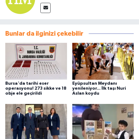
Bunlar da ilginizi çekebilir
Bursa'da tarihi eser
Eyüpsultan Meydanı
operasyonu! 273 sikke ve 18
yenileniyor... İlk taşı Nuri
obje ele geçirildi
Aslan koydu