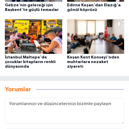
Gebze'nin geleceği için
Edirne Keşan'dan Elazığ'a
Başkent'te güçlü temaslar
gönül köprüsü
İstanbul Maltepe'de
Keşan Kent Konseyi'nden
çocuklar kitapların renkli
muhtarlara nezaket
dünyasında
ziyareti
Yorumlar