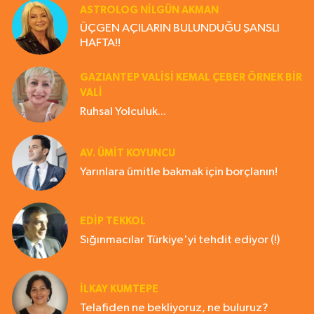
ASTROLOG NILGÜN AKMAN
ÜÇGEN AÇILARIN BULUNDUĞU ŞANSLI
HAFTA!!
GAZIANTEP VALISI KEMAL ÇEBER ÖRNEK BİR
VALİ
Ruhsal Yolculuk...
AV. ÜMIT KOYUNCU
Yarınlara ümitle bakmak için borçlanın!
EDIP TEKKOL
Sığınmacılar Türkiye'yi tehdit ediyor (!)
İLKAY KUMTEPE
Telafiden ne bekliyoruz, ne buluruz?