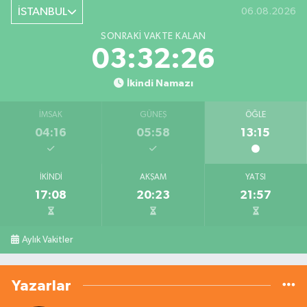
İSTANBUL
06.08.2026
SONRAKI VAKTE KALAN
03:32:26
İkindi Namazı
İMSAK
GÜNEŞ
ÖĞLE
04:16
05:58
13:15
İKINDI
AKŞAM
YATSI
17:08
20:23
21:57
Aylık Vakitler
Yazarlar