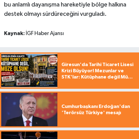
bu anlamlı dayanışma hareketiyle bölge halkına
destek olmayı sürdüreceğini vurguladı.
Kaynak:
İGF Haber Ajansı
Giresun'da Tarihi Ticaret Lisesi
Krizi Büyüyor! Mezunlar ve
STK'lar: Kütüphane değil Müze
yapılsın!
Cumhurbaşkanı Erdoğan'dan
'Terörsüz Türkiye' mesajı