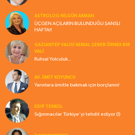
ASTROLOG NILGÜN AKMAN
ÜÇGEN AÇILARIN BULUNDUĞU ŞANSLI
HAFTA!!
GAZIANTEP VALISI KEMAL ÇEBER ÖRNEK BİR
VALİ
Ruhsal Yolculuk...
AV. ÜMIT KOYUNCU
Yarınlara ümitle bakmak için borçlanın!
EDIP TEKKOL
Sığınmacılar Türkiye'yi tehdit ediyor (!)