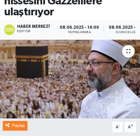
hissesini Gazzelilere
ulaştırıyor
HABER MERKEZI
08.06.2025 - 14:00
08.06.2025 - 1
EDITÖR
YAYINLANMA
GÜNCELLEM
Paylaş
-
+
A
A