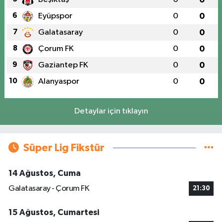
6
Eyüpspor
0
0
7
Galatasaray
0
0
8
Çorum FK
0
0
9
Gaziantep FK
0
0
10
Alanyaspor
0
0
Detaylar için tıklayın
Süper Lig Fikstür
14 Ağustos, Cuma
Galatasaray - Çorum FK
21:30
15 Ağustos, Cumartesi