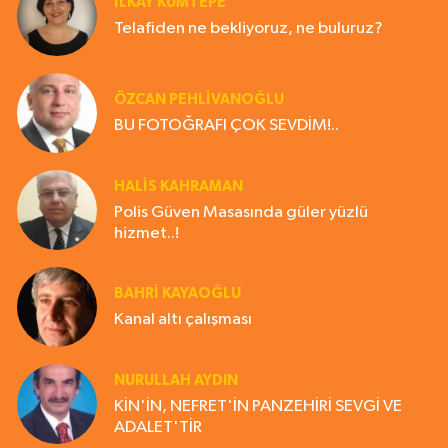
İLKAY KUMTEPE
Telafiden ne bekliyoruz, ne buluruz?
ÖZCAN PEHLİVANOĞLU
BU FOTOĞRAFI ÇOK SEVDİM!..
HALIS KAHRAMAN
Polis Güven Masasında güler yüzlü
hizmet..!
BAHRI KAYAOĞLU
Kanal altı çalışması
NURULLAH AYDIN
KİN'İN, NEFRET'İN PANZEHİRİ SEVGİ VE
ADALET'TİR