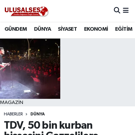
GÜNDEM
Hava Durumu
GÜNDEM
DÜNYA
SİYASET
EKONOMİ
EĞİTİM
DÜNYA
Trafik Durumu
SİYASET
Süper Lig Puan Durumu ve Fikstür
EKONOMİ
Tüm Manşetler
EĞİTİM
Son Dakika Haberleri
SAĞLIK
Haber Arşivi
MAGAZİN
HABERLER
DÜNYA
MAGAZİN
TDV, 50 bin kurban
SPOR