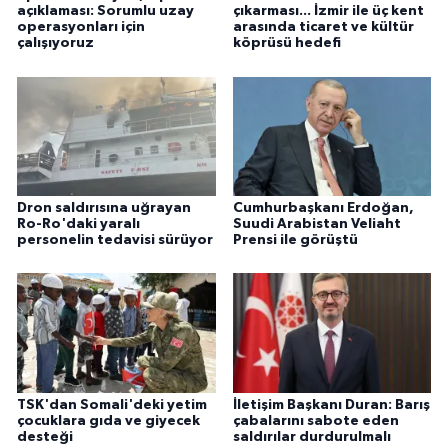
açıklaması: Sorumlu uzay
çıkarması... İzmir ile üç kent
operasyonları için
arasında ticaret ve kültür
çalışıyoruz
köprüsü hedefi
Dron saldırısına uğrayan
Cumhurbaşkanı Erdoğan,
Ro-Ro'daki yaralı
Suudi Arabistan Veliaht
personelin tedavisi sürüyor
Prensi ile görüştü
TSK'dan Somali'deki yetim
İletişim Başkanı Duran: Barış
çocuklara gıda ve giyecek
çabalarını sabote eden
desteği
saldırılar durdurulmalı