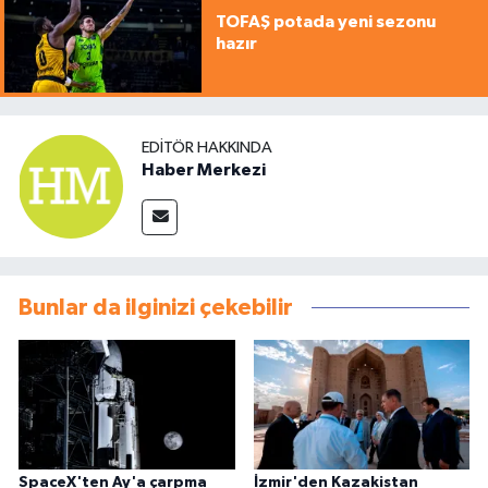
TOFAŞ potada yeni sezonu
hazır
EDITÖR HAKKINDA
Haber Merkezi
Bunlar da ilginizi çekebilir
SpaceX'ten Ay'a çarpma
İzmir'den Kazakistan