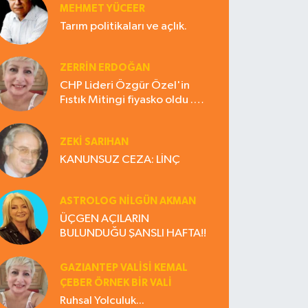
MEHMET YÜCEER
Tarım politikaları ve açlık.
ZERRIN ERDOĞAN
CHP Lideri Özgür Özel'in
Fıstık Mitingi fiyasko oldu .
Çiftçi hayal kırıklığına uğradı
ZEKI SARIHAN
KANUNSUZ CEZA: LİNÇ
ASTROLOG NILGÜN AKMAN
ÜÇGEN AÇILARIN
BULUNDUĞU ŞANSLI HAFTA!!
GAZIANTEP VALISI KEMAL
ÇEBER ÖRNEK BİR VALİ
Ruhsal Yolculuk...