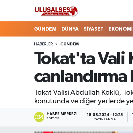
GÜNDEM
Hava Durumu
GÜNDEM
DÜNYA
SİYASET
EKONOMİ
DÜNYA
Trafik Durumu
HABERLER
GÜNDEM
Tokat'ta Vali
SİYASET
Süper Lig Puan Durumu ve Fikstür
EKONOMİ
Tüm Manşetler
canlandırma 
EĞİTİM
Son Dakika Haberleri
Tokat Valisi Abdullah Köklü, To
SAĞLIK
Haber Arşivi
konutunda ve diğer yerlerde yer
MAGAZİN
HABER MERKEZI
18.08.2024 - 12:25
EDITÖR
YAYINLANMA
SPOR