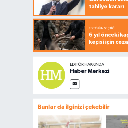
tahliye kararı
EDITÖRÜN SEÇTIĞI
6 yıl önceki ka
keçisi için cez
EDITÖR HAKKINDA
Haber Merkezi
Bunlar da ilginizi çekebilir