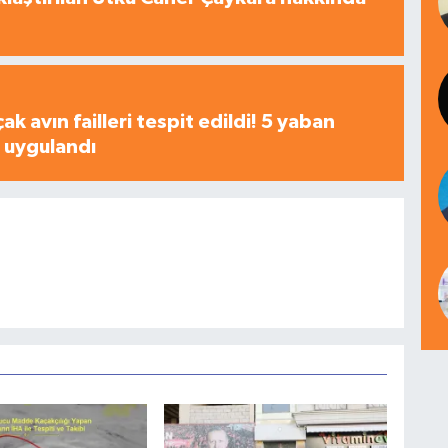
çak avın failleri tespit edildi! 5 yaban
a uygulandı