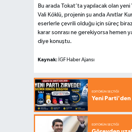
Bu arada Tokat’ta yapılacak olan yeni Va
Vali Köklü, projenin şu anda Anıtlar Ku
eserlerle çevrili olduğu için süreç bir
karar sonrası ne gerekiyorsa hemen y
diye konuştu.
Kaynak:
İGF Haber Ajansı
EDITÖRÜN SEÇTIĞI
Yeni Parti'den 
EDITÖRÜN SEÇTIĞI
Görevden uzak