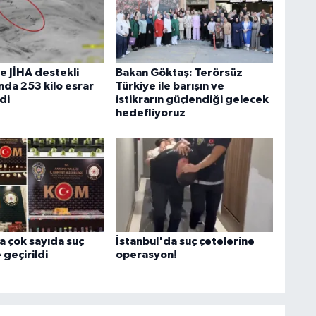
e JİHA destekli
Bakan Göktaş: Terörsüz
da 253 kilo esrar
Türkiye ile barışın ve
ldi
istikrarın güçlendiği gelecek
hedefliyoruz
a çok sayıda suç
İstanbul'da suç çetelerine
 geçirildi
operasyon!