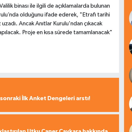
lilik binası ile ilgili de açıklamalarda bulunan
rulu’nda olduğunu ifade ederek, "Etrafı tarihi
az uzadı. Ancak Anıtlar Kurulu'ndan çıkacak
apılacak. Proje en kısa sürede tamamlanacak"
sonraki İlk Anket Dengeleri arstı!
laştırılan Utku Caner Çaykara hakkında