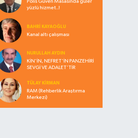
Polis Güven Masasında güler
yüzlü hizmet..!
BAHRI KAYAOĞLU
Kanal altı çalışması
NURULLAH AYDIN
KİN'İN, NEFRET'İN PANZEHİRİ
SEVGİ VE ADALET'TİR
TÜLAY KİRMAN
RAM (Rehberlik Araştırma
Merkezi)