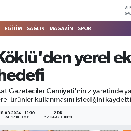
64
DO
47
EU
55
EĞİTİM
SAĞLIK
MAGAZİN
SPOR
ST
64
GR
66
 Köklü'den yerel 
Bİ
13
hedefi
kat Gazeteciler Cemiyeti'nin ziyaretinde ya
el ürünler kullanmasını istediğini kaydetti
18.08.2024 - 12:30
2 DK
GÜNCELLEME
OKUNMA SÜRESI