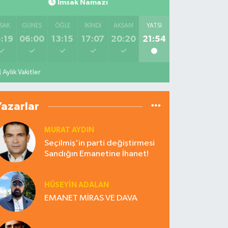
İmsak Namazı
SAK
GÜNEŞ
ÖĞLE
İKINDI
AKŞAM
YATSI
:19
06:00
13:15
17:07
20:20
21:54
Aylık Vakitler
Yazarlar
MURAT AYDIN
Seçilmiş'in parti değiştirmesi
Sandığın Emanetine İhanet!
HÜSEYIN ADALAN
EMANET MİRAS VE DAVA