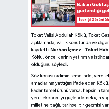
Bakan Göktaş: 
güçlendiği ge
İçeriği Görüntül
Tokat Valisi Abdullah Köklü, Tokat Gaz
açıklamada, valilik konutunda ve diğer 
kaydetti.
Nurhan İçmez - Tokat Hab
Köklü, önceliklerinin yatırım ve istih
olduğunu söyledi.
Söz konusu adımın temelinde, yerel e
amaçlarının yattığını ifade eden Kökl
kadar temel ürünü varsa, hepsinin tan
yerel ekonomiyi güçlendirmek için yaptı
milletine bağlı, tarihsel bir geçmişi v