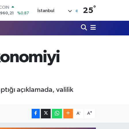
.960,21
%0.87
°
LAR
25
İstanbul
,7436
%0.18
RO
,2510
%0.32
ERLİN
,4811
%0.38
AM ALTIN
48.99
%2.59
ekonomiyi
ST100
.779
%-14
ptığı açıklamada, valilik
-
+
A
A