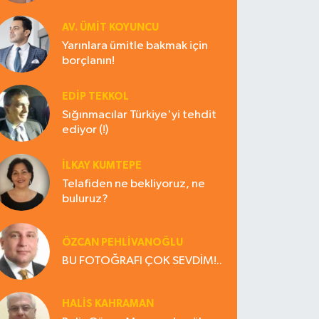
AV. ÜMIT KOYUNCU
Yarınlara ümitle bakmak için
borçlanın!
EDIP TEKKOL
Sığınmacılar Türkiye'yi tehdit
ediyor (!)
İLKAY KUMTEPE
Telafiden ne bekliyoruz, ne
buluruz?
ÖZCAN PEHLİVANOĞLU
BU FOTOĞRAFI ÇOK SEVDİM!..
HALIS KAHRAMAN