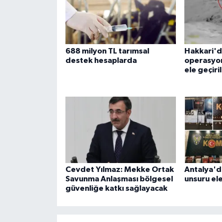
688 milyon TL tarımsal
Hakkari'd
destek hesaplarda
operasyon
ele geçiri
Cevdet Yılmaz: Mekke Ortak
Antalya'd
Savunma Anlaşması bölgesel
unsuru ele
güvenliğe katkı sağlayacak