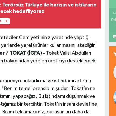
Terörsüz Türkiye ile barışın ve istikrarın
lecek hedefliyoruz
İM
04
e
eteciler Cemiyeti'nin ziyaretinde yaptığı
yerlerde yerel ürünler kullanmasını istediğini
er / TOKAT (İGFA) -
Tokat Valisi Abdullah
dam bakımından yerelön üreticiyi desteklemek
konomiyi canlandırma ve istihdamı artırma
ü, "Benim temel prensibim şudur: Tokat’ın ne
ıtımını yapacağız. Bu istihdamı düşünmek ve
ğımız bir tercihtir. Tokat’ın insanı devletine,
ar. Bizim tek amacımız, bu insanları daha da