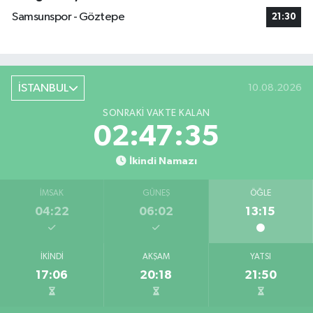
Samsunspor - Göztepe
21:30
İSTANBUL
10.08.2026
SONRAKI VAKTE KALAN
02:47:35
İkindi Namazı
İMSAK
GÜNEŞ
ÖĞLE
04:22
06:02
13:15
İKINDI
AKŞAM
YATSI
17:06
20:18
21:50