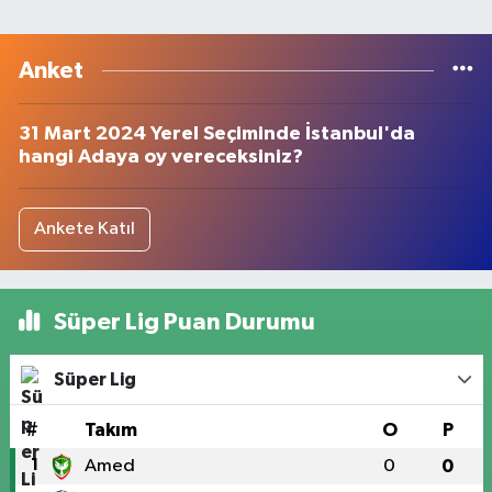
Anket
31 Mart 2024 Yerel Seçiminde İstanbul'da
hangi Adaya oy vereceksiniz?
Ankete Katıl
Süper Lig Puan Durumu
Süper Lig
#
Takım
O
P
1
Amed
0
0