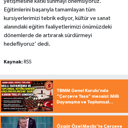
yetişmesine katkı sunmayı önemsiyoruz.
Eğitimlerini başarıyla tamamlayan tüm
kursiyerlerimizi tebrik ediyor, kültür ve sanat
alanındaki eğitim faaliyetlerimizi önümüzdeki
dönemlerde de artırarak sürdürmeyi
hedefliyoruz' dedi.
Kaynak:
RSS
TBMM Genel Kurulu’nda
“Çerçeve Yasa” mesaisi: Milli
Dayanışma ve Toplumsal
Bütünleşme Teklifi gündemde
Özgür Özel Meclis’te Çerçeve