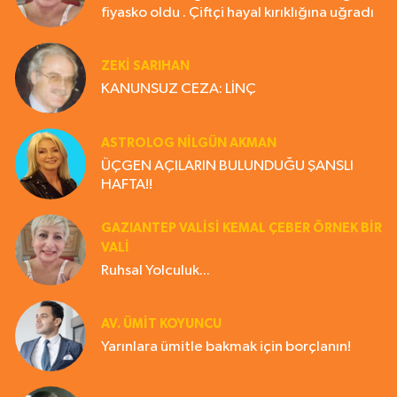
fiyasko oldu . Çiftçi hayal kırıklığına uğradı
ZEKI SARIHAN
KANUNSUZ CEZA: LİNÇ
ASTROLOG NILGÜN AKMAN
ÜÇGEN AÇILARIN BULUNDUĞU ŞANSLI
HAFTA!!
GAZIANTEP VALISI KEMAL ÇEBER ÖRNEK BİR
VALİ
Ruhsal Yolculuk...
AV. ÜMIT KOYUNCU
Yarınlara ümitle bakmak için borçlanın!