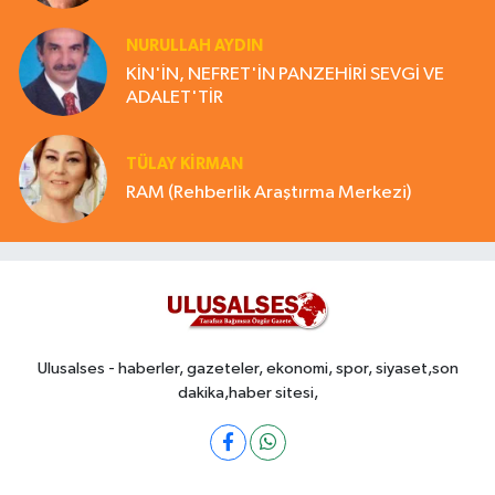
NURULLAH AYDIN
KİN'İN, NEFRET'İN PANZEHİRİ SEVGİ VE
ADALET'TİR
TÜLAY KİRMAN
RAM (Rehberlik Araştırma Merkezi)
Ulusalses - haberler, gazeteler, ekonomi, spor, siyaset,son
dakika,haber sitesi,