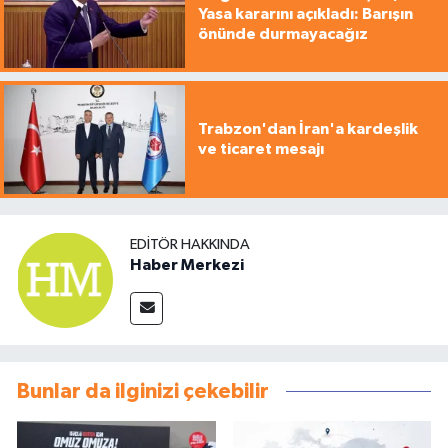
Yasa kararını açıkladı: Barışın
önünde durmayacağız
Trabzon'dan İran'a kardeşlik
ve ticaret mesajı
EDITÖR HAKKINDA
Haber Merkezi
Bunlar da ilginizi çekebilir