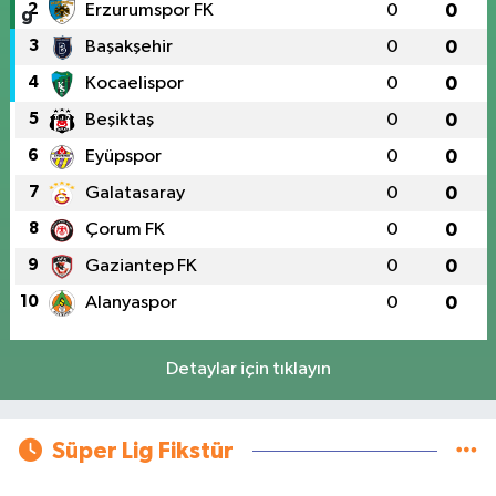
2
Erzurumspor FK
0
0
3
Başakşehir
0
0
4
Kocaelispor
0
0
5
Beşiktaş
0
0
6
Eyüpspor
0
0
7
Galatasaray
0
0
8
Çorum FK
0
0
9
Gaziantep FK
0
0
10
Alanyaspor
0
0
Detaylar için tıklayın
Süper Lig Fikstür