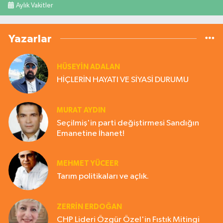
Aylık Vakitler
Yazarlar
HÜSEYIN ADALAN
HİÇLERİN HAYATI VE SİYASİ DURUMU
MURAT AYDIN
Seçilmiş'in parti değiştirmesi Sandığın
Emanetine İhanet!
MEHMET YÜCEER
Tarım politikaları ve açlık.
ZERRIN ERDOĞAN
CHP Lideri Özgür Özel'in Fıstık Mitingi