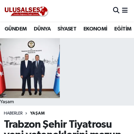
GÜNDEM
Hava Durumu
GÜNDEM
DÜNYA
SİYASET
EKONOMİ
EĞİTİM
DÜNYA
Trafik Durumu
SİYASET
Süper Lig Puan Durumu ve Fikstür
EKONOMİ
Tüm Manşetler
EĞİTİM
Son Dakika Haberleri
SAĞLIK
Haber Arşivi
Yaşam
HABERLER
YAŞAM
MAGAZİN
Trabzon Şehir Tiyatrosu
SPOR