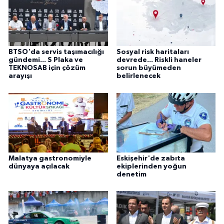
BTSO'da servis taşımacılığı
Sosyal risk haritaları
gündemi... S Plaka ve
devrede... Riskli haneler
TEKNOSAB için çözüm
sorun büyümeden
arayışı
belirlenecek
Malatya gastronomiyle
Eskişehir'de zabıta
dünyaya açılacak
ekiplerinden yoğun
denetim