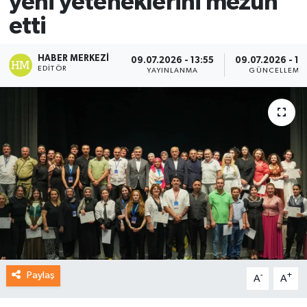
yeni yeteneklerini mezun
etti
HABER MERKEZI
09.07.2026 - 13:55
09.07.2026 - 14
EDITÖR
YAYINLANMA
GÜNCELLEME
Paylaş
-
+
A
A