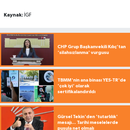
Kaynak:
İGF
CHP Grup Başkanvekili Kılıç'tan
'silahsızlanma' vurgusu
TBMM'nin ana binası YES-TR'de
'çok iyi' olarak
sertifikalandırıldı
Gürsel Tekin'den 'tutarlılık'
mesajı... Tarihi meselelerde
pusula net olmalı