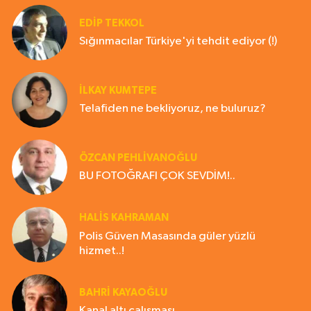
EDIP TEKKOL
Sığınmacılar Türkiye'yi tehdit ediyor (!)
İLKAY KUMTEPE
Telafiden ne bekliyoruz, ne buluruz?
ÖZCAN PEHLİVANOĞLU
BU FOTOĞRAFI ÇOK SEVDİM!..
HALIS KAHRAMAN
Polis Güven Masasında güler yüzlü
hizmet..!
BAHRI KAYAOĞLU
Kanal altı çalışması