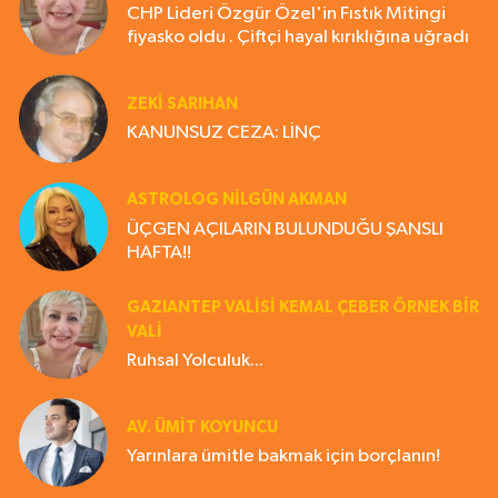
CHP Lideri Özgür Özel'in Fıstık Mitingi
fiyasko oldu . Çiftçi hayal kırıklığına uğradı
ZEKI SARIHAN
KANUNSUZ CEZA: LİNÇ
ASTROLOG NILGÜN AKMAN
ÜÇGEN AÇILARIN BULUNDUĞU ŞANSLI
HAFTA!!
GAZIANTEP VALISI KEMAL ÇEBER ÖRNEK BİR
VALİ
Ruhsal Yolculuk...
AV. ÜMIT KOYUNCU
Yarınlara ümitle bakmak için borçlanın!