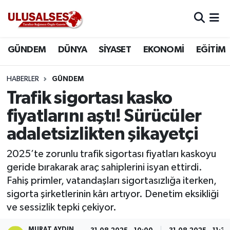
GÜNDEM
Hava Durumu
GÜNDEM
DÜNYA
SİYASET
EKONOMİ
EĞİTİM
DÜNYA
Trafik Durumu
HABERLER
GÜNDEM
SİYASET
Süper Lig Puan Durumu ve Fikstür
Trafik sigortası kasko
fiyatlarını aştı! Sürücüler
EKONOMİ
Tüm Manşetler
adaletsizlikten şikayetçi
EĞİTİM
Son Dakika Haberleri
2025’te zorunlu trafik sigortası fiyatları kaskoyu
geride bırakarak araç sahiplerini isyan ettirdi.
SAĞLIK
Haber Arşivi
Fahiş primler, vatandaşları sigortasızlığa iterken,
sigorta şirketlerinin kârı artıyor. Denetim eksikliği
MAGAZİN
ve sessizlik tepki çekiyor.
SPOR
MURAT AYDIN