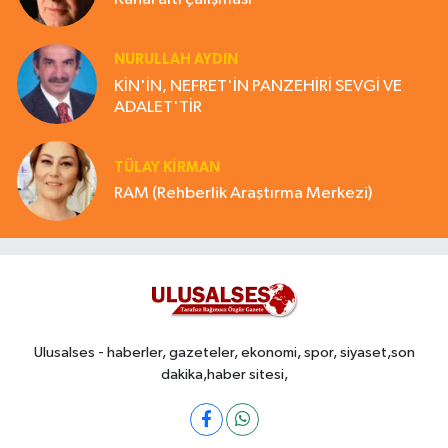
NURULLAH AYDIN
KİN'İN, NEFRET'İN PANZEHİRİ SEVGİ VE
ADALET'TİR
TÜLAY KİRMAN
RAM (Rehberlik Araştırma Merkezi)
Ulusalses - haberler, gazeteler, ekonomi, spor, siyaset,son
dakika,haber sitesi,