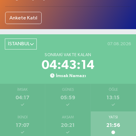
Ankete Katıl
İSTANBUL
07.08.2026
SONRAKI VAKTE KALAN
04:43:14
İmsak Namazı
İMSAK
GÜNEŞ
ÖĞLE
04:17
05:59
13:15
İKINDI
AKŞAM
YATSI
17:07
20:21
21:56