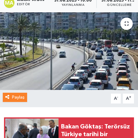
31.08.2025 - 10:00
31.08.2025 - 11:32
EDITÖR
YAYINLANMA
GÜNCELLEME
Paylaş
-
+
A
A
Bakan Göktaş: Terörsüz
Türkiye tarihi bir