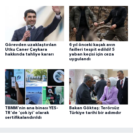
Görevden uzaklaştırılan
6 yıl önceki kaçak avın
Utku Caner Çaykara
failleri tespit edildi! 5
hakkında tahliye kararı
yaban keçisi için ceza
uygulandı
TBMM'nin ana binası YES-
Bakan Göktaş: Terörsüz
TR'de 'çok iyi' olarak
Türkiye tarihi bir adımdır
sertifikalandırıldı