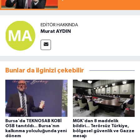
EDITÖR HAKKINDA
Murat AYDIN
Bunlar da ilginizi çekebilir
Bursa'da TEKNOSAB KOBİ
MGK'dan 8 maddelik
OSB tanıtıldı... Bursa'nın
bildiri... Terörsüz Türkiye,
kalkınma yolculuğunda yeni
bölgesel güvenlik ve Gazze
dönem
mesajı