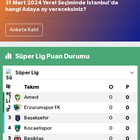
31 Mart 2024 Yerel Seçiminde İstanbul'da
hangi Adaya oy vereceksiniz?
Ankete Katıl
Süper Lig Puan Durumu
Süper Lig
#
Takım
O
P
1
Amed
0
0
2
Erzurumspor FK
0
0
3
Başakşehir
0
0
4
Kocaelispor
0
0
5
Beşiktaş
0
0