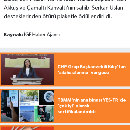
Akkuş ve Çamaltı Kahvaltı’nın sahibi Serkan Uslan
desteklerinden ötürü plaketle ödüllendirildi.
Kaynak:
İGF Haber Ajansı
CHP Grup Başkanvekili Kılıç'tan
'silahsızlanma' vurgusu
TBMM'nin ana binası YES-TR'de
'çok iyi' olarak
sertifikalandırıldı