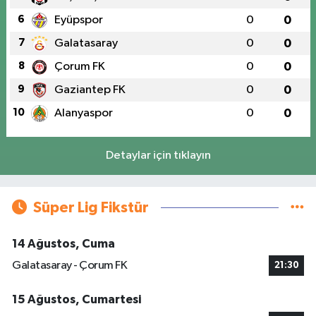
6
Eyüpspor
0
0
7
Galatasaray
0
0
8
Çorum FK
0
0
9
Gaziantep FK
0
0
10
Alanyaspor
0
0
Detaylar için tıklayın
Süper Lig Fikstür
14 Ağustos, Cuma
Galatasaray - Çorum FK
21:30
15 Ağustos, Cumartesi