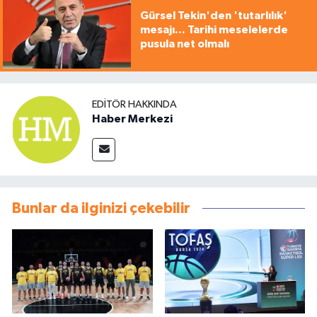
Gürsel Tekin'den 'tutarlılık'
mesajı... Tarihi meselelerde
pusula net olmalı
EDITÖR HAKKINDA
Haber Merkezi
Bunlar da ilginizi çekebilir