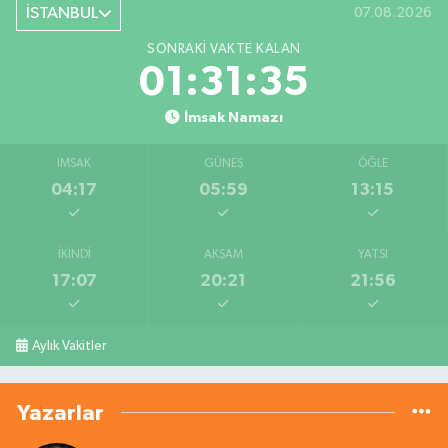
İSTANBUL
07.08.2026
SONRAKI VAKTE KALAN
01:31:35
İmsak Namazı
İMSAK
GÜNEŞ
ÖĞLE
04:17
05:59
13:15
İKINDI
AKŞAM
YATSI
17:07
20:21
21:56
Aylık Vakitler
Yazarlar