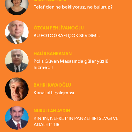
Telafiden ne bekliyoruz, ne buluruz?
ÖZCAN PEHLİVANOĞLU
BU FOTOĞRAFI ÇOK SEVDİM!..
HALIS KAHRAMAN
Polis Güven Masasında güler yüzlü
hizmet..!
BAHRI KAYAOĞLU
Kanal altı çalışması
NURULLAH AYDIN
KİN'İN, NEFRET'İN PANZEHİRİ SEVGİ VE
ADALET'TİR