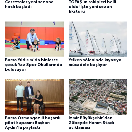
Carettalar yeni sezona
TOFAŞ'ın rakipleri belli
hırslı başladı
oldu! İşte yeni sezon
fikstürü
Bursa Yıldırım'da binlerce
Yelken şöleninde kıyasıya
çocuk Yaz Spor Okullarında
mücadele başlıyor
buluşuyor
Bursa Osmangazili başarılı
İzmir Büyükşehir'den
pilot kupasını Başkan
Zübeyde Hanım Stadı
Aydın'la paylaştı
açıklaması