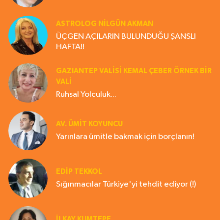
ASTROLOG NILGÜN AKMAN
ÜÇGEN AÇILARIN BULUNDUĞU ŞANSLI
HAFTA!!
GAZIANTEP VALISI KEMAL ÇEBER ÖRNEK BİR
VALİ
Ruhsal Yolculuk...
AV. ÜMIT KOYUNCU
Yarınlara ümitle bakmak için borçlanın!
EDIP TEKKOL
Sığınmacılar Türkiye'yi tehdit ediyor (!)
İLKAY KUMTEPE