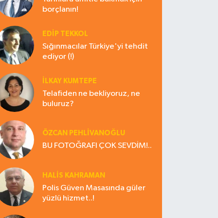
borçlanın!
EDIP TEKKOL
Sığınmacılar Türkiye'yi tehdit
ediyor (!)
İLKAY KUMTEPE
Telafiden ne bekliyoruz, ne
buluruz?
ÖZCAN PEHLİVANOĞLU
BU FOTOĞRAFI ÇOK SEVDİM!..
HALIS KAHRAMAN
Polis Güven Masasında güler
yüzlü hizmet..!