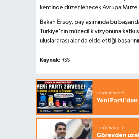
kentinde düzenlenecek Avrupa Müze Ak
Bakan Ersoy, paylaşımında bu başarıd
Türkiye'nin müzecilik vizyonuna katkı 
uluslararası alanda elde ettiği başarın
Kaynak:
RSS
EDITÖRÜN SEÇTIĞI
Yeni Parti'den 
EDITÖRÜN SEÇTIĞI
Görevden uzak