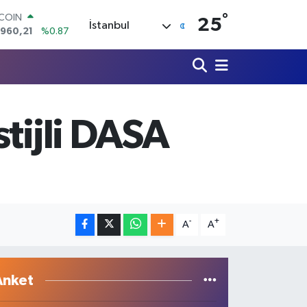
.960,21
%0.87
°
25
İstanbul
LAR
,7436
%0.18
RO
,2510
%0.32
ERLİN
,4811
%0.38
AM ALTIN
tijli DASA
48.99
%2.59
ST100
.779
%-14
-
+
A
A
Anket