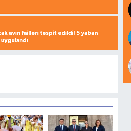
çak avın failleri tespit edildi! 5 yaban
a uygulandı