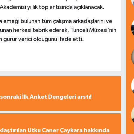
ademisi yıllık toplantısında açıklanacak.
a emeği bulunan tüm çalışma arkadaşlarını ve
sunan herkesi tebrik ederek, Tunceli Müzesi'nin
ın gurur verici olduğunu ifade etti.
sonraki İlk Anket Dengeleri arstı!
laştırılan Utku Caner Çaykara hakkında