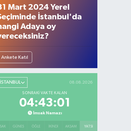
31 Mart 2024 Yerel
Seçiminde İstanbul'da
hangi Adaya oy
vereceksiniz?
Ankete Katıl
İSTANBUL
08.08.2026
SONRAKI VAKTE KALAN
04:43:00
İmsak Namazı
SAK
GÜNEŞ
ÖĞLE
İKINDI
AKŞAM
YATSI