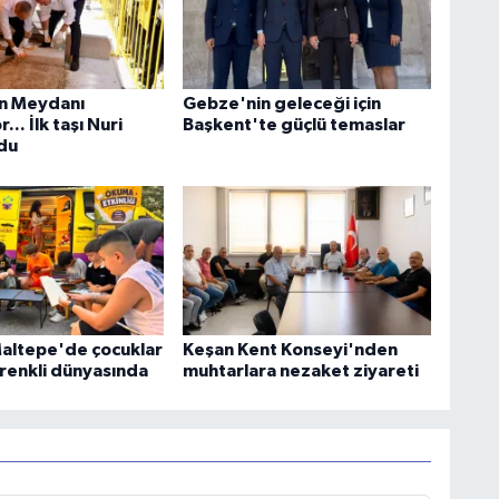
n Meydanı
Gebze'nin geleceği için
... İlk taşı Nuri
Başkent'te güçlü temaslar
du
Maltepe'de çocuklar
Keşan Kent Konseyi'nden
 renkli dünyasında
muhtarlara nezaket ziyareti