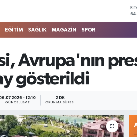
64
DO
47
EU
EĞİTİM
SAĞLIK
MAGAZİN
SPOR
55
ST
64
GR
i, Avrupa'nın pres
66
Bİ
13
y gösterildi
06.07.2026 - 12:10
2 DK
GÜNCELLEME
OKUNMA SÜRESI