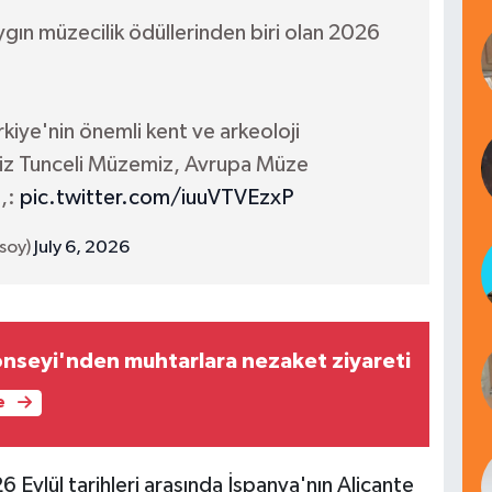
gın müzecilik ödüllerinden biri olan 2026
rkiye'nin önemli kent ve arkeoloji
imiz Tunceli Müzemiz, Avrupa Müze
,:
pic.twitter.com/iuuVTVEzxP
soy)
July 6, 2026
nseyi'nden muhtarlara nezaket ziyareti
e
ylül tarihleri arasında İspanya'nın Alicante