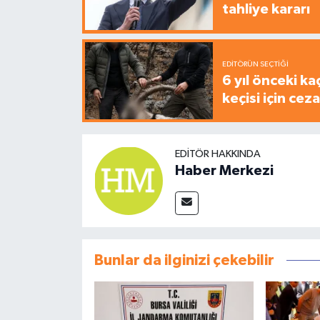
tahliye kararı
EDITÖRÜN SEÇTIĞI
6 yıl önceki ka
keçisi için cez
EDITÖR HAKKINDA
Haber Merkezi
Bunlar da ilginizi çekebilir