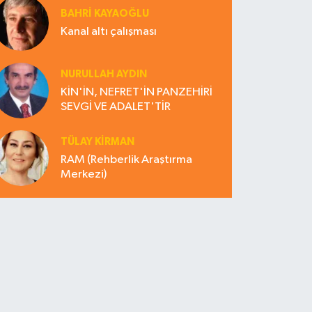
BAHRI KAYAOĞLU
Kanal altı çalışması
NURULLAH AYDIN
KİN'İN, NEFRET'İN PANZEHİRİ
SEVGİ VE ADALET'TİR
TÜLAY KİRMAN
RAM (Rehberlik Araştırma
Merkezi)