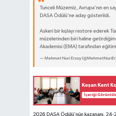
Tunceli Müzemiz, Avrupa'nın en say
DASA Ödülü'ne aday gösterildi.
Askeri bir kışlayı restore ederek Tü
müzelerinden biri haline getirdiğ
Akademisi (EMA) tarafından eğitim
— Mehmet Nuri Ersoy (@MehmetNuriEr
Keşan Kent Ko
İçeriği Görüntül
2026 DASA Ödülü'nün kazananı, 24-26 E