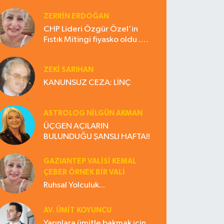
ZERRIN ERDOĞAN
CHP Lideri Özgür Özel'in
Fıstık Mitingi fiyasko oldu .
Çiftçi hayal kırıklığına uğradı
ZEKI SARIHAN
KANUNSUZ CEZA: LİNÇ
ASTROLOG NILGÜN AKMAN
ÜÇGEN AÇILARIN
BULUNDUĞU ŞANSLI HAFTA!!
GAZIANTEP VALISI KEMAL
ÇEBER ÖRNEK BİR VALİ
Ruhsal Yolculuk...
AV. ÜMIT KOYUNCU
Yarınlara ümitle bakmak için