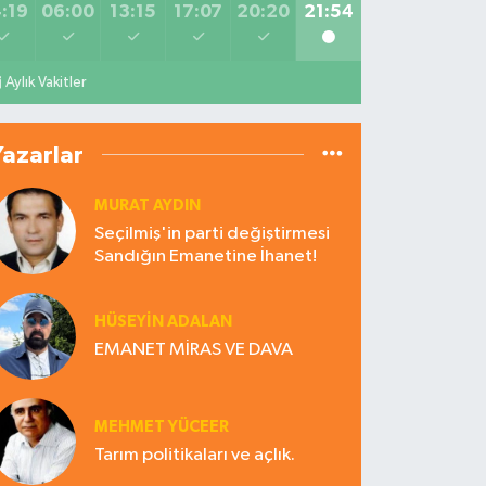
:19
06:00
13:15
17:07
20:20
21:54
Aylık Vakitler
Yazarlar
MURAT AYDIN
Seçilmiş'in parti değiştirmesi
Sandığın Emanetine İhanet!
HÜSEYIN ADALAN
EMANET MİRAS VE DAVA
MEHMET YÜCEER
Tarım politikaları ve açlık.