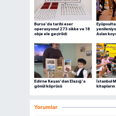
Bursa'da tarihi eser
Eyüpsulta
operasyonu! 273 sikke ve 18
yenileniyor
obje ele geçirildi
Aslan koy
Edirne Keşan'dan Elazığ'a
İstanbul 
gönül köprüsü
kitapların
Yorumlar