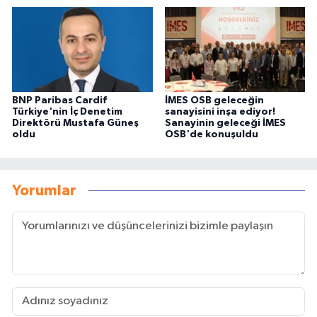
BNP Paribas Cardif
İMES OSB geleceğin
Türkiye'nin İç Denetim
sanayisini inşa ediyor!
Direktörü Mustafa Güneş
Sanayinin geleceği İMES
oldu
OSB'de konuşuldu
Yorumlar