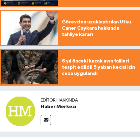
Görevden uzaklaştırılan Utku
Caner Çaykara hakkında
tahliye kararı
6 yıl önceki kaçak avın failleri
tespit edildi! 5 yaban keçisi için
ceza uygulandı
EDITÖR HAKKINDA
Haber Merkezi