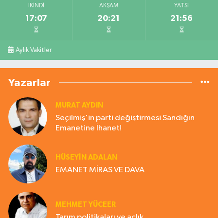
İKINDI
AKŞAM
YATSI
17:07
20:21
21:56
Aylık Vakitler
Yazarlar
MURAT AYDIN
Seçilmiş'in parti değiştirmesi Sandığın
Emanetine İhanet!
HÜSEYIN ADALAN
EMANET MİRAS VE DAVA
MEHMET YÜCEER
Tarım politikaları ve açlık.