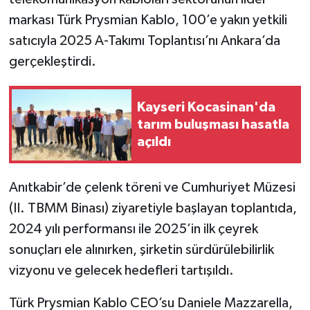
markası Türk Prysmian Kablo, 100’e yakın yetkili
satıcıyla 2025 A-Takımı Toplantısı’nı Ankara’da
gerçekleştirdi.
Kayseri Kocasinan'da
tarım buluşması hasatla
açıldı
Anıtkabir’de çelenk töreni ve Cumhuriyet Müzesi
(II. TBMM Binası) ziyaretiyle başlayan toplantıda,
2024 yılı performansı ile 2025’in ilk çeyrek
sonuçları ele alınırken, şirketin sürdürülebilirlik
vizyonu ve gelecek hedefleri tartışıldı.
Türk Prysmian Kablo CEO’su Daniele Mazzarella,