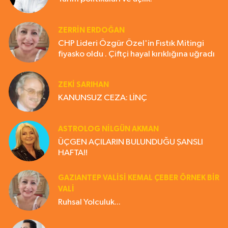
ZERRIN ERDOĞAN
CHP Lideri Özgür Özel'in Fıstık Mitingi
fiyasko oldu . Çiftçi hayal kırıklığına uğradı
ZEKI SARIHAN
KANUNSUZ CEZA: LİNÇ
ASTROLOG NILGÜN AKMAN
ÜÇGEN AÇILARIN BULUNDUĞU ŞANSLI
HAFTA!!
GAZIANTEP VALISI KEMAL ÇEBER ÖRNEK BİR
VALİ
Ruhsal Yolculuk...