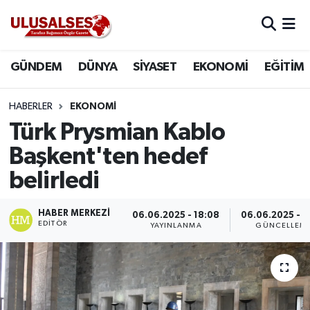
GÜNDEM
Hava Durumu
GÜNDEM
DÜNYA
SİYASET
EKONOMİ
EĞİTİM
DÜNYA
Trafik Durumu
HABERLER
EKONOMİ
SİYASET
Süper Lig Puan Durumu ve Fikstür
Türk Prysmian Kablo
Başkent'ten hedef
EKONOMİ
Tüm Manşetler
belirledi
EĞİTİM
Son Dakika Haberleri
HABER MERKEZI
06.06.2025 - 18:08
06.06.2025 - 1
EDITÖR
YAYINLANMA
GÜNCELLEM
SAĞLIK
Haber Arşivi
MAGAZİN
SPOR