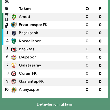
#
Takım
O
P
1
Amed
0
0
2
Erzurumspor FK
0
0
3
Başakşehir
0
0
4
Kocaelispor
0
0
5
Beşiktaş
0
0
6
Eyüpspor
0
0
7
Galatasaray
0
0
8
Çorum FK
0
0
9
Gaziantep FK
0
0
10
Alanyaspor
0
0
Detaylar için tıklayın