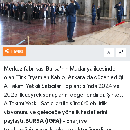
Paylaş
-
+
A
A
Merkez fabrikası Bursa'nın Mudanya ilçesinde
olan Türk Prysmian Kablo, Ankara’da düzenlediği
A-Takımı Yetkili Satıcılar Toplantısı’nda 2024 ve
2025 ilk çeyrek sonuçlarını değerlendirdi. Şirket,
A Takımı Yetkili Satıcıları ile sürdürülebilirlik
vizyonunu ve geleceğe yönelik hedeflerini
paylaştı.
BURSA (İGFA) -
Enerji ve
telekomünikasyon kabloları sektörünün lider