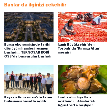
Bunlar da ilginizi çekebilir
Bursa ekonomisinde tarihi
İzmir Büyükşehir'den
dönüşüm hamlesi resmen
Torbalı'da 'Kırmızı Altın'
başladı... TEKNOSAB KOBİ
mesaisi
OSB'de başvurular başladı
Kayseri Kocasinan'da tarım
Fındık alım fiyatları
buluşması hasatla açıldı
açıklandı... Alımlar 24
Ağustos'ta başlıyor