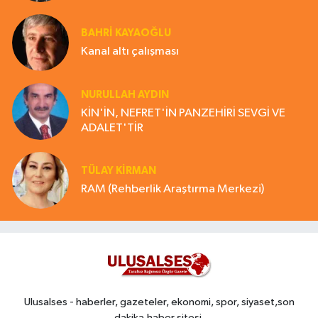
BAHRI KAYAOĞLU
Kanal altı çalışması
NURULLAH AYDIN
KİN'İN, NEFRET'İN PANZEHİRİ SEVGİ VE
ADALET'TİR
TÜLAY KİRMAN
RAM (Rehberlik Araştırma Merkezi)
Ulusalses - haberler, gazeteler, ekonomi, spor, siyaset,son
dakika,haber sitesi,