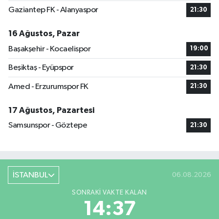
Gaziantep FK - Alanyaspor
21:30
16 Ağustos, Pazar
Başakşehir - Kocaelispor
19:00
Beşiktaş - Eyüpspor
21:30
Amed - Erzurumspor FK
21:30
17 Ağustos, Pazartesi
Samsunspor - Göztepe
21:30
İSTANBUL
06.08.2026
SONRAKI VAKTE KALAN
14:37