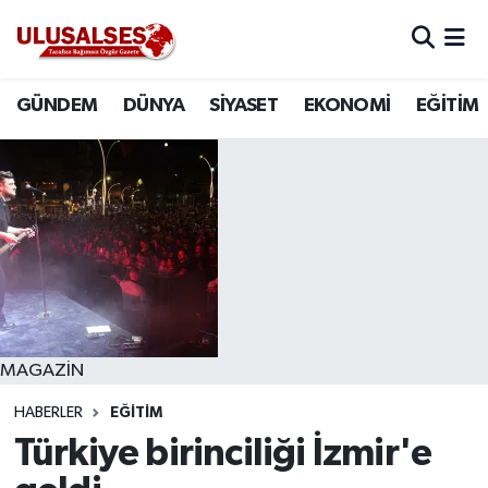
GÜNDEM
Hava Durumu
GÜNDEM
DÜNYA
SİYASET
EKONOMİ
EĞİTİM
DÜNYA
Trafik Durumu
SİYASET
Süper Lig Puan Durumu ve Fikstür
EKONOMİ
Tüm Manşetler
EĞİTİM
Son Dakika Haberleri
SAĞLIK
Haber Arşivi
MAGAZİN
HABERLER
EĞİTİM
MAGAZİN
Türkiye birinciliği İzmir'e
SPOR