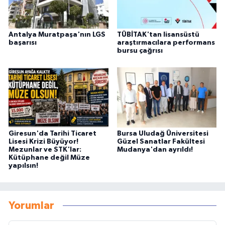
Antalya Muratpaşa'nın LGS
TÜBİTAK'tan lisansüstü
başarısı
araştırmacılara performans
bursu çağrısı
Giresun'da Tarihi Ticaret
Bursa Uludağ Üniversitesi
Lisesi Krizi Büyüyor!
Güzel Sanatlar Fakültesi
Mezunlar ve STK'lar:
Mudanya'dan ayrıldı!
Kütüphane değil Müze
yapılsın!
Yorumlar