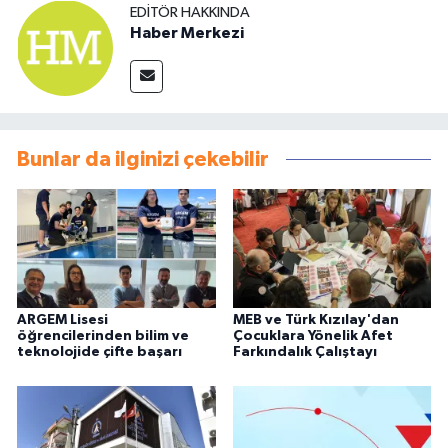
EDITÖR HAKKINDA
Haber Merkezi
Bunlar da ilginizi çekebilir
ARGEM Lisesi
MEB ve Türk Kızılay'dan
öğrencilerinden bilim ve
Çocuklara Yönelik Afet
teknolojide çifte başarı
Farkındalık Çalıştayı