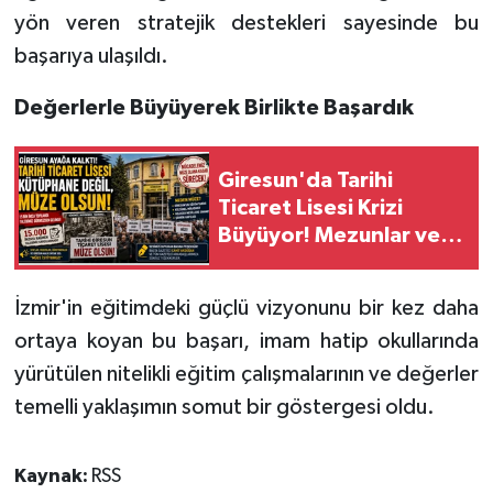
yön veren stratejik destekleri sayesinde bu
başarıya ulaşıldı.
Değerlerle Büyüyerek Birlikte Başardık
Giresun'da Tarihi
Ticaret Lisesi Krizi
Büyüyor! Mezunlar ve
STK'lar: Kütüphane
değil Müze yapılsın!
İzmir'in eğitimdeki güçlü vizyonunu bir kez daha
ortaya koyan bu başarı, imam hatip okullarında
yürütülen nitelikli eğitim çalışmalarının ve değerler
temelli yaklaşımın somut bir göstergesi oldu.
Kaynak:
RSS