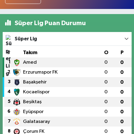
Süper Lig Puan Durumu
Süper Lig
#
Takım
O
P
1
Amed
0
0
2
Erzurumspor FK
0
0
3
Başakşehir
0
0
4
Kocaelispor
0
0
5
Beşiktaş
0
0
6
Eyüpspor
0
0
7
Galatasaray
0
0
8
Çorum FK
0
0