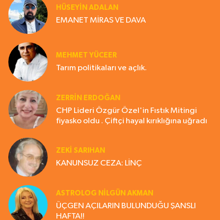
HÜSEYIN ADALAN
EMANET MİRAS VE DAVA
MEHMET YÜCEER
Tarım politikaları ve açlık.
ZERRIN ERDOĞAN
CHP Lideri Özgür Özel'in Fıstık Mitingi
fiyasko oldu . Çiftçi hayal kırıklığına uğradı
ZEKI SARIHAN
KANUNSUZ CEZA: LİNÇ
ASTROLOG NILGÜN AKMAN
ÜÇGEN AÇILARIN BULUNDUĞU ŞANSLI
HAFTA!!