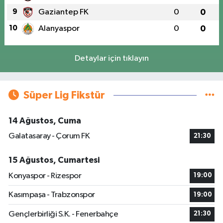
9
Gaziantep FK
0
0
10
Alanyaspor
0
0
Detaylar için tıklayın
Süper Lig Fikstür
14 Ağustos, Cuma
Galatasaray - Çorum FK
21:30
15 Ağustos, Cumartesi
Konyaspor - Rizespor
19:00
Kasımpaşa - Trabzonspor
19:00
Gençlerbirliği S.K. - Fenerbahçe
21:30