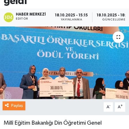
geldi
HABER MERKEZI
18.10.2025 - 15:15
18.10.2025 - 18:2
EDITÖR
YAYINLANMA
GÜNCELLEME
Paylaş
-
+
A
A
Millî Eğitim Bakanlığı Din Öğretimi Genel