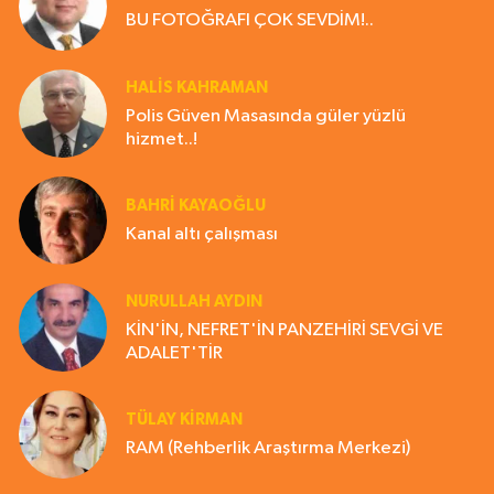
BU FOTOĞRAFI ÇOK SEVDİM!..
HALIS KAHRAMAN
Polis Güven Masasında güler yüzlü
hizmet..!
BAHRI KAYAOĞLU
Kanal altı çalışması
NURULLAH AYDIN
KİN'İN, NEFRET'İN PANZEHİRİ SEVGİ VE
ADALET'TİR
TÜLAY KİRMAN
RAM (Rehberlik Araştırma Merkezi)