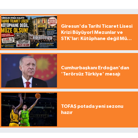
Giresun'da Tarihi Ticaret Lisesi
Krizi Büyüyor! Mezunlar ve
STK'lar: Kütüphane değil Müze
yapılsın!
Cumhurbaşkanı Erdoğan'dan
'Terörsüz Türkiye' mesajı
TOFAŞ potada yeni sezonu
hazır