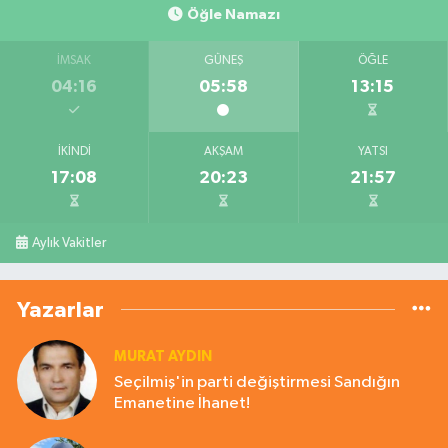
Öğle Namazı
İMSAK
GÜNEŞ
ÖĞLE
04:16
05:58
13:15
İKINDI
AKŞAM
YATSI
17:08
20:23
21:57
Aylık Vakitler
Yazarlar
MURAT AYDIN
Seçilmiş'in parti değiştirmesi Sandığın
Emanetine İhanet!