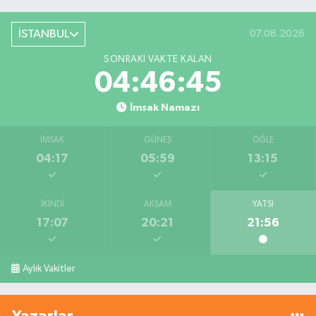
İSTANBUL
07.08.2026
SONRAKI VAKTE KALAN
04:46:45
İmsak Namazı
İMSAK
GÜNEŞ
ÖĞLE
04:17
05:59
13:15
İKINDI
AKŞAM
YATSI
17:07
20:21
21:56
Aylık Vakitler