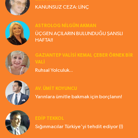
KANUNSUZ CEZA: LİNÇ
ASTROLOG NILGÜN AKMAN
ÜÇGEN AÇILARIN BULUNDUĞU ŞANSLI
HAFTA!!
GAZIANTEP VALISI KEMAL ÇEBER ÖRNEK BİR
VALİ
Ruhsal Yolculuk...
AV. ÜMIT KOYUNCU
Yarınlara ümitle bakmak için borçlanın!
EDIP TEKKOL
Sığınmacılar Türkiye'yi tehdit ediyor (!)