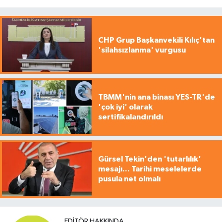
CHP Grup Başkanvekili Kılıç'tan
'silahsızlanma' vurgusu
TBMM'nin ana binası YES-TR'de
'çok iyi' olarak
sertifikalandırıldı
Gürsel Tekin'den 'tutarlılık'
mesajı... Tarihi meselelerde
pusula net olmalı
EDITÖR HAKKINDA