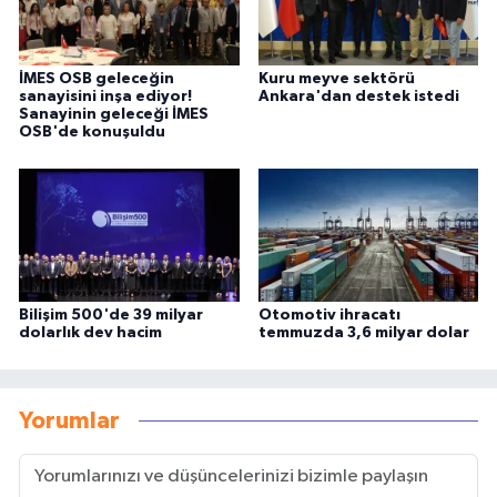
İMES OSB geleceğin
Kuru meyve sektörü
sanayisini inşa ediyor!
Ankara'dan destek istedi
Sanayinin geleceği İMES
OSB'de konuşuldu
Bilişim 500'de 39 milyar
Otomotiv ihracatı
dolarlık dev hacim
temmuzda 3,6 milyar dolar
Yorumlar