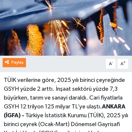
Paylaş
-
+
A
A
TÜİK verilerine göre, 2025 yılı birinci çeyreğinde
GSYH yüzde 2 arttı. İnşaat sektörü yüzde 7,3
büyürken, tarım ve sanayi daraldı. Cari fiyatlarla
GSYH 12 trilyon 125 milyar TL’ye ulaştı.
ANKARA
(İGFA) -
Türkiye İstatistik Kurumu (TÜİK), 2025 yılı
birinci çeyrek (Ocak-Mart) Dönemsel Gayrisafi