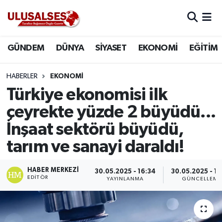
GÜNDEM
Hava Durumu
GÜNDEM
DÜNYA
SİYASET
EKONOMİ
EĞİTİM
DÜNYA
Trafik Durumu
HABERLER
EKONOMİ
SİYASET
Süper Lig Puan Durumu ve Fikstür
Türkiye ekonomisi ilk
çeyrekte yüzde 2 büyüdü...
EKONOMİ
Tüm Manşetler
İnşaat sektörü büyüdü,
EĞİTİM
Son Dakika Haberleri
tarım ve sanayi daraldı!
SAĞLIK
Haber Arşivi
HABER MERKEZI
30.05.2025 - 16:34
30.05.2025 - 1
EDITÖR
YAYINLANMA
GÜNCELLEME
MAGAZİN
SPOR