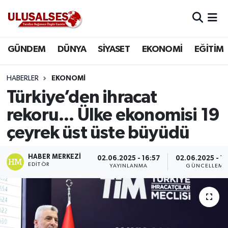
GÜNDEM
Hava Durumu
GÜNDEM
DÜNYA
SİYASET
EKONOMİ
EĞİTİM
DÜNYA
Trafik Durumu
HABERLER
EKONOMİ
SİYASET
Süper Lig Puan Durumu ve Fikstür
Türkiye’den ihracat
rekoru... Ülke ekonomisi 19
EKONOMİ
Tüm Manşetler
çeyrek üst üste büyüdü
EĞİTİM
Son Dakika Haberleri
HABER MERKEZI
02.06.2025 - 16:57
02.06.2025 - 17
EDITÖR
YAYINLANMA
GÜNCELLEME
SAĞLIK
Haber Arşivi
MAGAZİN
SPOR