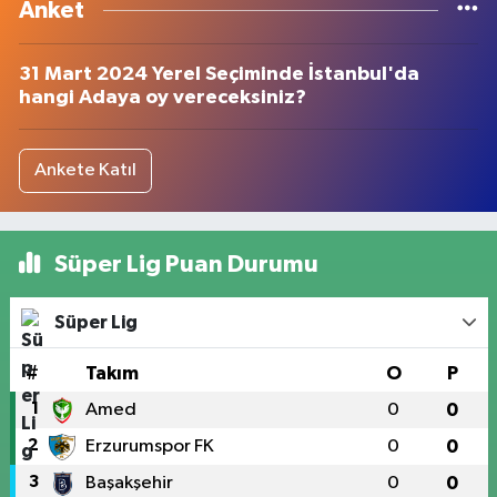
Anket
31 Mart 2024 Yerel Seçiminde İstanbul'da
hangi Adaya oy vereceksiniz?
Ankete Katıl
Süper Lig Puan Durumu
Süper Lig
#
Takım
O
P
1
Amed
0
0
2
Erzurumspor FK
0
0
3
Başakşehir
0
0