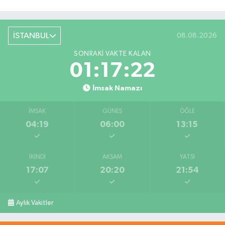
İSTANBUL
08.08.2026
SONRAKI VAKTE KALAN
01:17:21
İmsak Namazı
İMSAK
GÜNEŞ
ÖĞLE
04:19
06:00
13:15
İKINDI
AKŞAM
YATSI
17:07
20:20
21:54
Aylık Vakitler