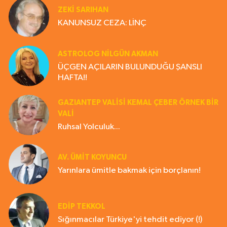
ZEKI SARIHAN
KANUNSUZ CEZA: LİNÇ
ASTROLOG NILGÜN AKMAN
ÜÇGEN AÇILARIN BULUNDUĞU ŞANSLI
HAFTA!!
GAZIANTEP VALISI KEMAL ÇEBER ÖRNEK BİR
VALİ
Ruhsal Yolculuk...
AV. ÜMIT KOYUNCU
Yarınlara ümitle bakmak için borçlanın!
EDIP TEKKOL
Sığınmacılar Türkiye'yi tehdit ediyor (!)