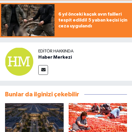
6 yıl önceki kaçak avın failleri
tespit edildi! 5 yaban keçisi için
ceza uygulandı
EDITÖR HAKKINDA
Haber Merkezi
Bunlar da ilginizi çekebilir