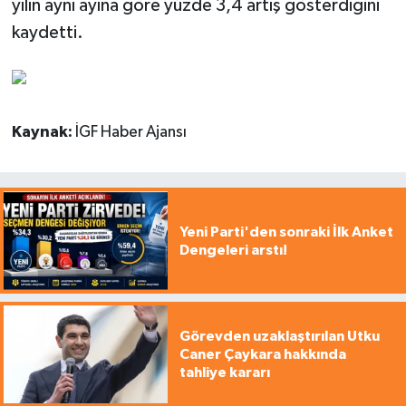
yılın aynı ayına göre yüzde 3,4 artış gösterdiğini
kaydetti.
Kaynak:
İGF Haber Ajansı
Yeni Parti'den sonraki İlk Anket
Dengeleri arstı!
Görevden uzaklaştırılan Utku
Caner Çaykara hakkında
tahliye kararı