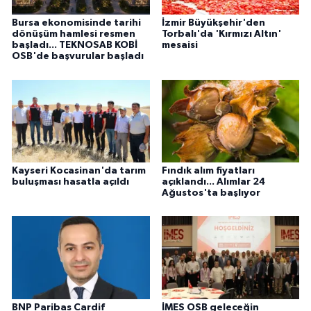
Bursa ekonomisinde tarihi
İzmir Büyükşehir'den
dönüşüm hamlesi resmen
Torbalı'da 'Kırmızı Altın'
başladı... TEKNOSAB KOBİ
mesaisi
OSB'de başvurular başladı
Kayseri Kocasinan'da tarım
Fındık alım fiyatları
buluşması hasatla açıldı
açıklandı... Alımlar 24
Ağustos'ta başlıyor
BNP Paribas Cardif
İMES OSB geleceğin