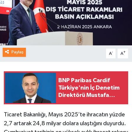
Paylaş
-
+
A
A
BNP Paribas Cardif
Türkiye'nin İç Denetim
Direktörü Mustafa
Güneş oldu
Ticaret Bakanlığı, Mayıs 2025’te ihracatın yüzde
2,7 artarak 24,8 milyar dolara ulaştığını duyurdu.