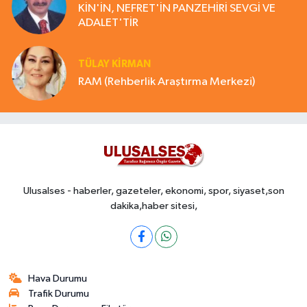
KİN'İN, NEFRET'İN PANZEHİRİ SEVGİ VE
ADALET'TİR
TÜLAY KİRMAN
RAM (Rehberlik Araştırma Merkezi)
Ulusalses - haberler, gazeteler, ekonomi, spor, siyaset,son
dakika,haber sitesi,
Hava Durumu
Trafik Durumu