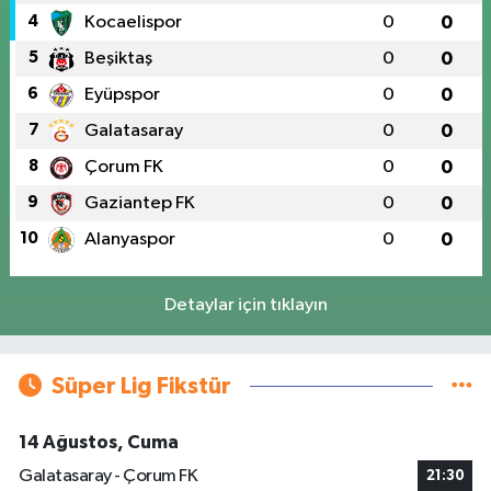
4
Kocaelispor
0
0
5
Beşiktaş
0
0
6
Eyüpspor
0
0
7
Galatasaray
0
0
8
Çorum FK
0
0
9
Gaziantep FK
0
0
10
Alanyaspor
0
0
Detaylar için tıklayın
Süper Lig Fikstür
14 Ağustos, Cuma
Galatasaray - Çorum FK
21:30