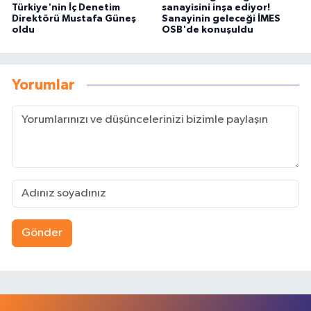
Türkiye'nin İç Denetim
sanayisini inşa ediyor!
Direktörü Mustafa Güneş
Sanayinin geleceği İMES
oldu
OSB'de konuşuldu
Yorumlar
Gönder