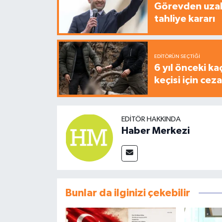
Görevden uzak
tahliye kararı
EDITÖRÜN SEÇTIĞI
6 yıl önceki ka
keçisi için cez
EDITÖR HAKKINDA
Haber Merkezi
Bunlar da ilginizi çekebilir