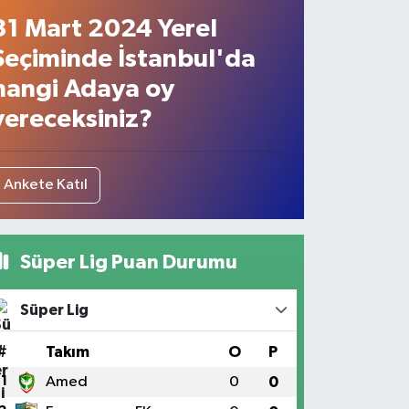
31 Mart 2024 Yerel
Seçiminde İstanbul'da
hangi Adaya oy
vereceksiniz?
Ankete Katıl
Süper Lig Puan Durumu
Süper Lig
#
Takım
O
P
1
Amed
0
0