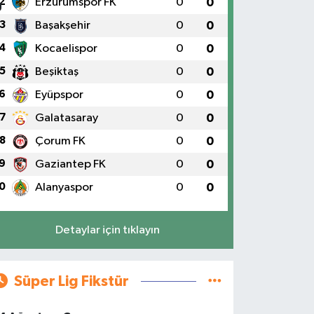
2
Erzurumspor FK
0
0
3
Başakşehir
0
0
4
Kocaelispor
0
0
5
Beşiktaş
0
0
6
Eyüpspor
0
0
7
Galatasaray
0
0
8
Çorum FK
0
0
9
Gaziantep FK
0
0
0
Alanyaspor
0
0
Detaylar için tıklayın
Süper Lig Fikstür