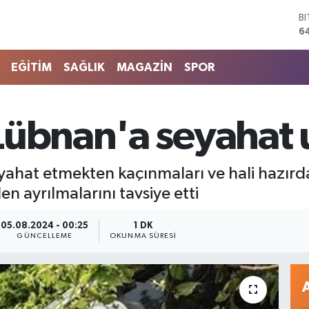
B
6
D
4
EĞİTİM
SAĞLIK
MAGAZİN
SPOR
E
5
S
6
Lübnan'a seyahat u
G
6
B
seyahat etmekten kaçınmaları ve hali hazı
1
 ayrılmalarını tavsiye etti
05.08.2024 - 00:25
1 DK
GÜNCELLEME
OKUNMA SÜRESI