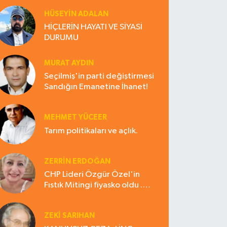
HÜSEYIN ADALAN
HİÇLERİN HAYATI VE SİYASİ
DURUMU
MURAT AYDIN
Seçilmiş'in parti değiştirmesi
Sandığın Emanetine İhanet!
MEHMET YÜCEER
Tarım politikaları ve açlık.
ZERRIN ERDOĞAN
CHP Lideri Özgür Özel'in
Fıstık Mitingi fiyasko oldu .
Çiftçi hayal kırıklığına uğradı
ZEKI SARIHAN