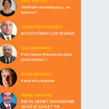
İLKAY KUMTEPE
Telafiden ne bekliyoruz, ne
buluruz?
ÖZCAN PEHLİVANOĞLU
BU FOTOĞRAFI ÇOK SEVDİM!..
HALIS KAHRAMAN
Polis Güven Masasında güler
yüzlü hizmet..!
BAHRI KAYAOĞLU
Kanal altı çalışması
NURULLAH AYDIN
KİN'İN, NEFRET'İN PANZEHİRİ
SEVGİ VE ADALET'TİR