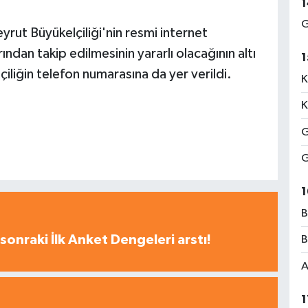
1
G
yrut Büyükelçiliği'nin resmi internet
ndan takip edilmesinin yararlı olacağının altı
1
lçiliğin telefon numarasına da yer verildi.
K
K
G
G
1
B
sonraki İlk Anket Dengeleri arstı!
B
A
1