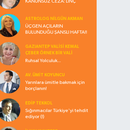
KANUNSUZ CEZA: LİNÇ
ASTROLOG NILGÜN AKMAN
ÜÇGEN AÇILARIN
BULUNDUĞU ŞANSLI HAFTA!!
GAZIANTEP VALISI KEMAL
ÇEBER ÖRNEK BİR VALİ
Ruhsal Yolculuk...
AV. ÜMIT KOYUNCU
Yarınlara ümitle bakmak için
borçlanın!
EDIP TEKKOL
Sığınmacılar Türkiye'yi tehdit
ediyor (!)