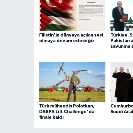
Filistin'in dünyaya açılan sesi
Türkiye, 
olmaya devam edeceğiz
Pakistan 
savunma a
Türk mühendis Polatkan,
Cumhurba
DARPA Lift Challenge'da
Suudi Ara
finale kaldı