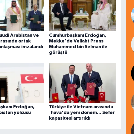
Suudi Arabistan ve
Cumhurbaşkanı Erdoğan,
arasında ortak
Mekke'de Veliaht Prens
nlaşması imzalandı
Muhammed bin Selman ile
görüştü
şkanı Erdoğan,
Türkiye ile Vietnam arasında
bistan yolcusu
'hava'da yeni dönem... Sefer
kapasitesi artırıldı