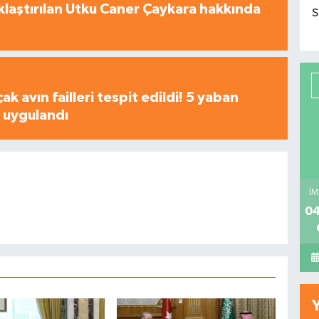
laştırılan Utku Caner Çaykara hakkında
S
çak avın failleri tespit edildi! 5 yaban
a uygulandı
İM
04