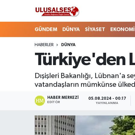
GÜNDEM
Hava Durumu
GÜNDEM
DÜNYA
SİYASET
EKONOMİ
DÜNYA
Trafik Durumu
HABERLER
DÜNYA
Türkiye'den 
SİYASET
Süper Lig Puan Durumu ve Fikstür
EKONOMİ
Tüm Manşetler
Dışişleri Bakanlığı, Lübnan'a 
vatandaşların mümkünse ülkeden
EĞİTİM
Son Dakika Haberleri
HABER MERKEZI
05.08.2024 - 00:17
SAĞLIK
Haber Arşivi
EDITÖR
YAYINLANMA
MAGAZİN
SPOR