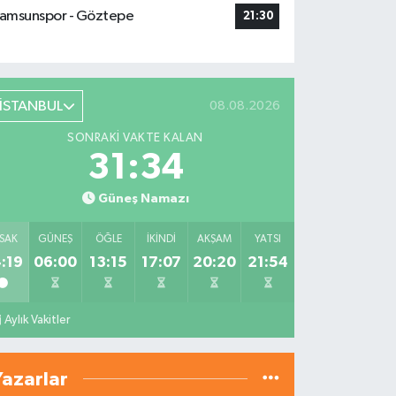
amsunspor - Göztepe
21:30
İSTANBUL
08.08.2026
SONRAKI VAKTE KALAN
31:33
Güneş Namazı
SAK
GÜNEŞ
ÖĞLE
İKINDI
AKŞAM
YATSI
:19
06:00
13:15
17:07
20:20
21:54
Aylık Vakitler
Yazarlar