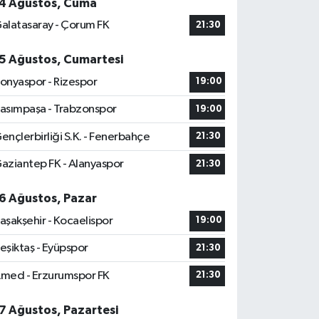
4 Ağustos, Cuma
alatasaray - Çorum FK
21:30
5 Ağustos, Cumartesi
onyaspor - Rizespor
19:00
asımpaşa - Trabzonspor
19:00
ençlerbirliği S.K. - Fenerbahçe
21:30
aziantep FK - Alanyaspor
21:30
6 Ağustos, Pazar
aşakşehir - Kocaelispor
19:00
eşiktaş - Eyüpspor
21:30
med - Erzurumspor FK
21:30
7 Ağustos, Pazartesi