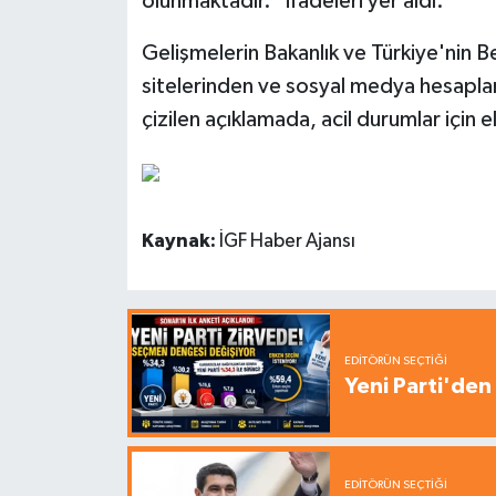
olunmaktadır." ifadeleri yer aldı.
Gelişmelerin Bakanlık ve Türkiye'nin Be
sitelerinden ve sosyal medya hesapları
çizilen açıklamada, acil durumlar için e
Kaynak:
İGF Haber Ajansı
EDITÖRÜN SEÇTIĞI
Yeni Parti'den 
EDITÖRÜN SEÇTIĞI