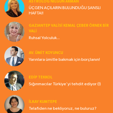
ASTROLOG NILGÜN AKMAN
ÜÇGEN AÇILARIN BULUNDUĞU ŞANSLI
HAFTA!!
GAZIANTEP VALISI KEMAL ÇEBER ÖRNEK BİR
VALİ
Ruhsal Yolculuk...
AV. ÜMIT KOYUNCU
Yarınlara ümitle bakmak için borçlanın!
EDIP TEKKOL
Sığınmacılar Türkiye'yi tehdit ediyor (!)
İLKAY KUMTEPE
Telafiden ne bekliyoruz, ne buluruz?