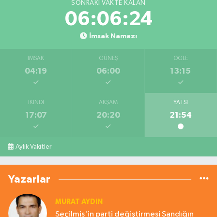
SONRAKI VAKTE KALAN
06:06:23
İmsak Namazı
İMSAK
GÜNEŞ
ÖĞLE
04:19
06:00
13:15
İKINDI
AKŞAM
YATSI
17:07
20:20
21:54
Aylık Vakitler
Yazarlar
MURAT AYDIN
Seçilmiş'in parti değiştirmesi Sandığın