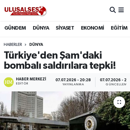
GÜNDEM
Hava Durumu
GÜNDEM
DÜNYA
SİYASET
EKONOMİ
EĞİTİM
DÜNYA
Trafik Durumu
HABERLER
DÜNYA
SİYASET
Süper Lig Puan Durumu ve Fikstür
Türkiye'den Şam'daki
bombalı saldırılara tepki!
EKONOMİ
Tüm Manşetler
HABER MERKEZI
07.07.2026 - 20:28
07.07.2026 - 20
EĞİTİM
Son Dakika Haberleri
EDITÖR
YAYINLANMA
GÜNCELLEME
SAĞLIK
Haber Arşivi
MAGAZİN
SPOR