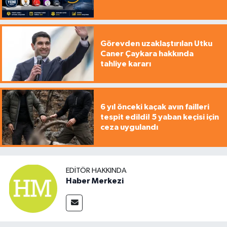
Görevden uzaklaştırılan Utku
Caner Çaykara hakkında
tahliye kararı
6 yıl önceki kaçak avın failleri
tespit edildi! 5 yaban keçisi için
ceza uygulandı
EDITÖR HAKKINDA
Haber Merkezi