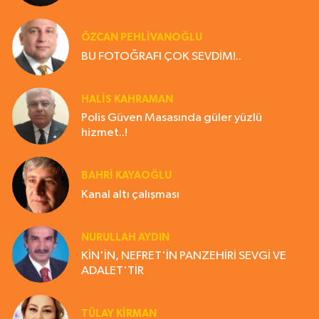
ÖZCAN PEHLİVANOĞLU
BU FOTOĞRAFI ÇOK SEVDİM!..
HALIS KAHRAMAN
Polis Güven Masasında güler yüzlü
hizmet..!
BAHRI KAYAOĞLU
Kanal altı çalışması
NURULLAH AYDIN
KİN'İN, NEFRET'İN PANZEHİRİ SEVGİ VE
ADALET'TİR
TÜLAY KİRMAN