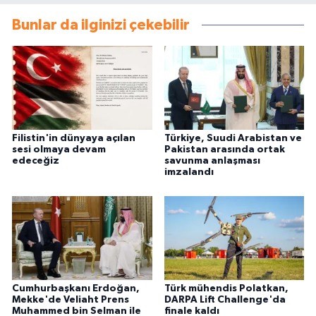
Bunlar da ilginizi çekebilir
Filistin'in dünyaya açılan
Türkiye, Suudi Arabistan ve
sesi olmaya devam
Pakistan arasında ortak
edeceğiz
savunma anlaşması
imzalandı
Cumhurbaşkanı Erdoğan,
Türk mühendis Polatkan,
Mekke'de Veliaht Prens
DARPA Lift Challenge'da
Muhammed bin Selman ile
finale kaldı