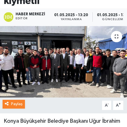
kıymetli”
HABER MERKEZI
01.05.2025 - 13:20
01.05.2025 - 13:
EDITÖR
YAYINLANMA
GÜNCELLEME
Paylaş
-
+
A
A
Konya Büyükşehir Belediye Başkanı Uğur İbrahim