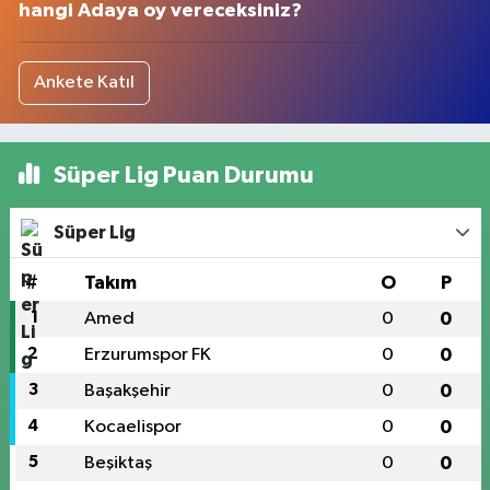
hangi Adaya oy vereceksiniz?
Ankete Katıl
Süper Lig Puan Durumu
Süper Lig
#
Takım
O
P
1
Amed
0
0
2
Erzurumspor FK
0
0
3
Başakşehir
0
0
4
Kocaelispor
0
0
5
Beşiktaş
0
0