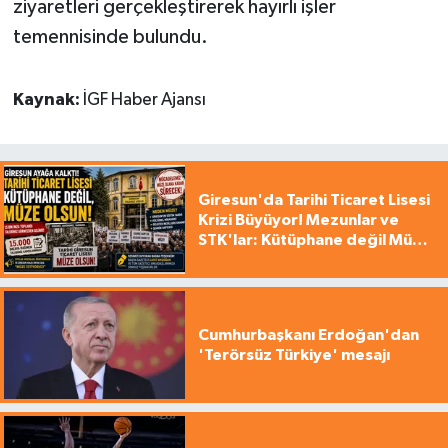
ziyaretleri gerçekleştirerek hayırlı işler
temennisinde bulundu.
Kaynak:
İGF Haber Ajansı
Giresun'da Tarihi Ticaret Lisesi
Krizi Büyüyor! Mezunlar ve
STK'lar: Kütüphane değil Müze
yapılsın!
Cumhurbaşkanı Erdoğan'dan
'Terörsüz Türkiye' mesajı