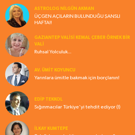
ASTROLOG NILGÜN AKMAN
ÜÇGEN AÇILARIN BULUNDUĞU ŞANSLI
HAFTA!!
GAZIANTEP VALISI KEMAL ÇEBER ÖRNEK BİR
VALİ
Ruhsal Yolculuk...
AV. ÜMIT KOYUNCU
Yarınlara ümitle bakmak için borçlanın!
EDIP TEKKOL
Sığınmacılar Türkiye'yi tehdit ediyor (!)
İLKAY KUMTEPE