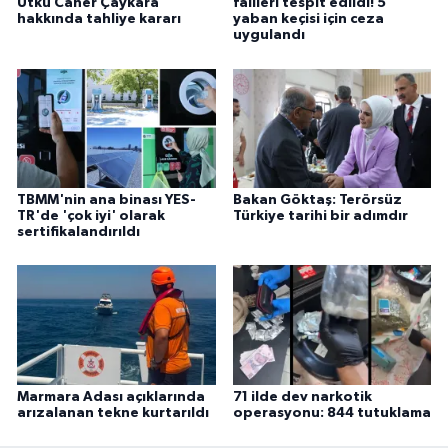
Utku Caner Çaykara
failleri tespit edildi! 5
hakkında tahliye kararı
yaban keçisi için ceza
uygulandı
TBMM'nin ana binası YES-
Bakan Göktaş: Terörsüz
TR'de 'çok iyi' olarak
Türkiye tarihi bir adımdır
sertifikalandırıldı
Marmara Adası açıklarında
71 ilde dev narkotik
arızalanan tekne kurtarıldı
operasyonu: 844 tutuklama