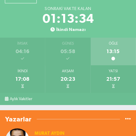
SONRAKI VAKTE KALAN
01:13:33
İkindi Namazı
İMSAK
GÜNEŞ
ÖĞLE
04:16
05:58
13:15
İKINDI
AKŞAM
YATSI
17:08
20:23
21:57
Aylık Vakitler
Yazarlar
MURAT AYDIN