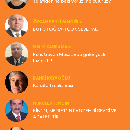
Telafiden ne bekliyoruz, ne buluruz?
ÖZCAN PEHLİVANOĞLU
BU FOTOĞRAFI ÇOK SEVDİM!..
HALIS KAHRAMAN
Polis Güven Masasında güler yüzlü
hizmet..!
BAHRI KAYAOĞLU
Kanal altı çalışması
NURULLAH AYDIN
KİN'İN, NEFRET'İN PANZEHİRİ SEVGİ VE
ADALET'TİR