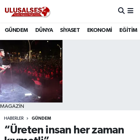
GÜNDEM
Hava Durumu
GÜNDEM
DÜNYA
SİYASET
EKONOMİ
EĞİTİM
DÜNYA
Trafik Durumu
SİYASET
Süper Lig Puan Durumu ve Fikstür
EKONOMİ
Tüm Manşetler
EĞİTİM
Son Dakika Haberleri
SAĞLIK
Haber Arşivi
MAGAZİN
HABERLER
GÜNDEM
MAGAZİN
“Üreten insan her zaman
SPOR