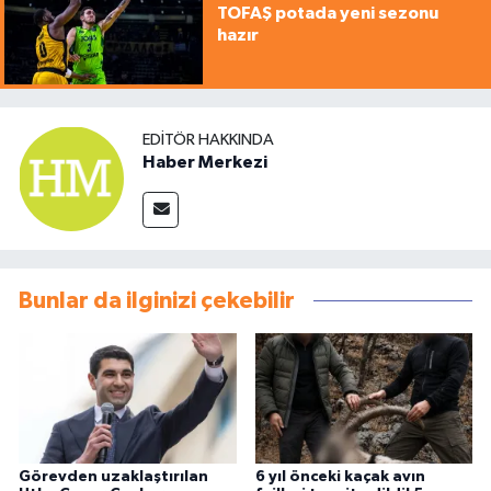
TOFAŞ potada yeni sezonu
hazır
EDITÖR HAKKINDA
Haber Merkezi
Bunlar da ilginizi çekebilir
Görevden uzaklaştırılan
6 yıl önceki kaçak avın