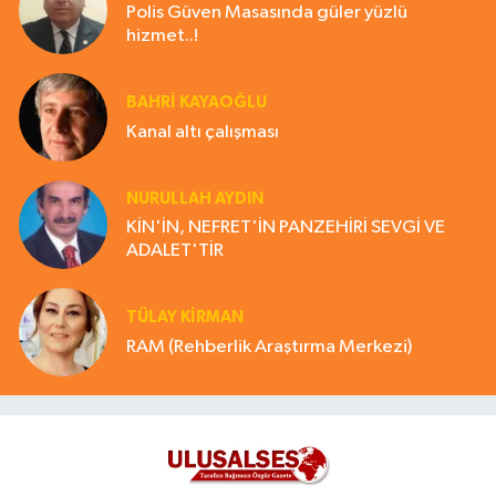
Polis Güven Masasında güler yüzlü
hizmet..!
BAHRI KAYAOĞLU
Kanal altı çalışması
NURULLAH AYDIN
KİN'İN, NEFRET'İN PANZEHİRİ SEVGİ VE
ADALET'TİR
TÜLAY KİRMAN
RAM (Rehberlik Araştırma Merkezi)