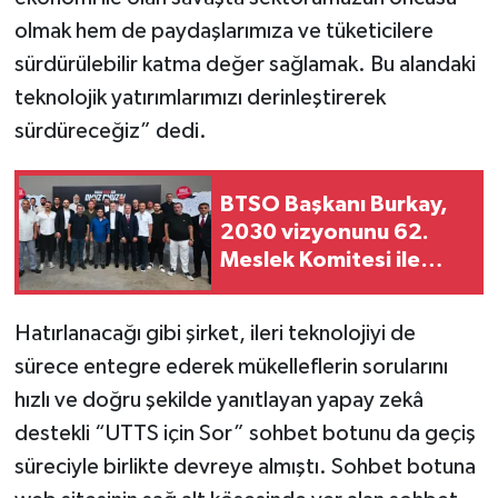
olmak hem de paydaşlarımıza ve tüketicilere
sürdürülebilir katma değer sağlamak. Bu alandaki
teknolojik yatırımlarımızı derinleştirerek
sürdüreceğiz” dedi.
BTSO Başkanı Burkay,
2030 vizyonunu 62.
Meslek Komitesi ile
değerlendirdi
Hatırlanacağı gibi şirket, ileri teknolojiyi de
sürece entegre ederek mükelleflerin sorularını
hızlı ve doğru şekilde yanıtlayan yapay zekâ
destekli “UTTS için Sor” sohbet botunu da geçiş
süreciyle birlikte devreye almıştı. Sohbet botuna