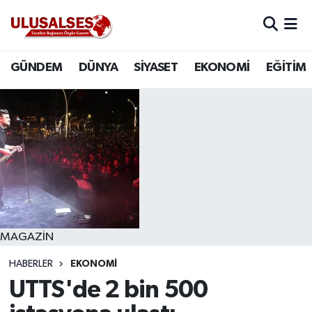
GÜNDEM
Hava Durumu
GÜNDEM
DÜNYA
SİYASET
EKONOMİ
EĞİTİM
DÜNYA
Trafik Durumu
SİYASET
Süper Lig Puan Durumu ve Fikstür
EKONOMİ
Tüm Manşetler
EĞİTİM
Son Dakika Haberleri
SAĞLIK
Haber Arşivi
MAGAZİN
HABERLER
EKONOMİ
MAGAZİN
UTTS'de 2 bin 500
SPOR