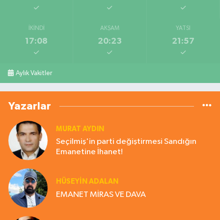
İKINDI
AKŞAM
YATSI
17:08
20:23
21:57
Aylık Vakitler
Yazarlar
MURAT AYDIN
Seçilmiş'in parti değiştirmesi Sandığın
Emanetine İhanet!
HÜSEYIN ADALAN
EMANET MİRAS VE DAVA