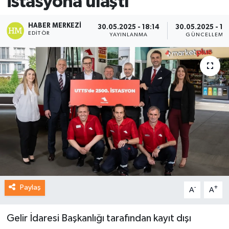
istasyona ulaştı
HABER MERKEZI
30.05.2025 - 18:14
30.05.2025 - 18
EDITÖR
YAYINLANMA
GÜNCELLEME
Paylaş
-
+
A
A
Gelir İdaresi Başkanlığı tarafından kayıt dışı