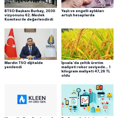
BTSO Başkanı Burkay, 2030
Yaşlı ve engelli aylıkları
vizyonunu 62. Meslek
artışlı hesaplarda
Komitesi ile değerlendirdi
Mardin TSO dijitalde
İpsala'da çeltik üretim
yenilendi
maliyeti rekor seviyede... 1
kilogram maliyeti 47,26 TL
oldu