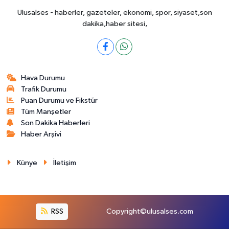
Ulusalses - haberler, gazeteler, ekonomi, spor, siyaset,son
dakika,haber sitesi,
Hava Durumu
Trafik Durumu
Puan Durumu ve Fikstür
Tüm Manşetler
Son Dakika Haberleri
Haber Arşivi
Künye
İletişim
RSS
Copyright©ulusalses.com