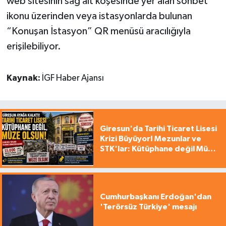
web sitesinin sağ alt köşesinde yer alan sohbet
ikonu üzerinden veya istasyonlarda bulunan
“Konuşan İstasyon” QR menüsü aracılığıyla
erişilebiliyor.
Kaynak:
İGF Haber Ajansı
Giresun'da Tarihi Ticaret Lisesi
Krizi Büyüyor! Mezunlar ve
STK'lar: Kütüphane değil Müze
yapılsın!
Cumhurbaşkanı Erdoğan'dan
'Terörsüz Türkiye' mesajı