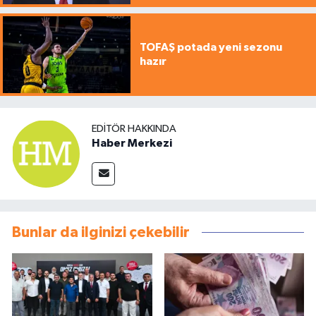
TOFAŞ potada yeni sezonu
hazır
EDITÖR HAKKINDA
Haber Merkezi
Bunlar da ilginizi çekebilir