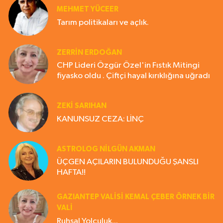
MEHMET YÜCEER
Tarım politikaları ve açlık.
ZERRIN ERDOĞAN
CHP Lideri Özgür Özel'in Fıstık Mitingi
fiyasko oldu . Çiftçi hayal kırıklığına uğradı
ZEKI SARIHAN
KANUNSUZ CEZA: LİNÇ
ASTROLOG NILGÜN AKMAN
ÜÇGEN AÇILARIN BULUNDUĞU ŞANSLI
HAFTA!!
GAZIANTEP VALISI KEMAL ÇEBER ÖRNEK BİR
VALİ
Ruhsal Yolculuk...