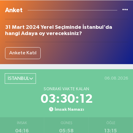
Anket
31 Mart 2024 Yerel Seçiminde İstanbul'da
hangi Adaya oy vereceksiniz?
Ankete Katıl
İSTANBUL
06.08.2026
SONRAKI VAKTE KALAN
03:30:12
İmsak Namazı
İMSAK
GÜNEŞ
ÖĞLE
04:16
05:58
13:15