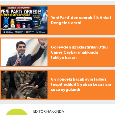
Yeni Parti'den sonraki İlk Anket
Dengeleri arstı!
Görevden uzaklaştırılan Utku
Caner Çaykara hakkında
tahliye kararı
6 yıl önceki kaçak avın failleri
tespit edildi! 5 yaban keçisi için
ceza uygulandı
EDITÖR HAKKINDA