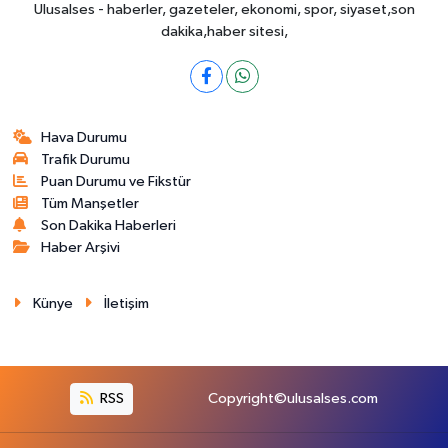
Ulusalses - haberler, gazeteler, ekonomi, spor, siyaset,son
dakika,haber sitesi,
Hava Durumu
Trafik Durumu
Puan Durumu ve Fikstür
Tüm Manşetler
Son Dakika Haberleri
Haber Arşivi
Künye
İletişim
RSS
Copyright©ulusalses.com