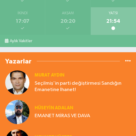
İKINDI
AKŞAM
YATSI
17:07
20:20
21:54
Aylık Vakitler
Yazarlar
MURAT AYDIN
Seçilmiş'in parti değiştirmesi Sandığın
Emanetine İhanet!
HÜSEYIN ADALAN
EMANET MİRAS VE DAVA