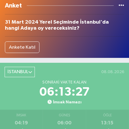
Anket
31 Mart 2024 Yerel Seçiminde İstanbul'da
hangi Adaya oy vereceksiniz?
Ankete Katıl
İSTANBUL
08.08.2026
SONRAKI VAKTE KALAN
06:13:27
İmsak Namazı
İMSAK
GÜNEŞ
ÖĞLE
04:19
06:00
13:15