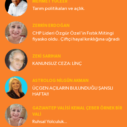
MEHMET YÜCEER
Tarım politikaları ve açlık.
ZERRIN ERDOĞAN
CHP Lideri Özgür Özel'in Fıstık Mitingi
fiyasko oldu . Çiftçi hayal kırıklığına uğradı
ZEKI SARIHAN
KANUNSUZ CEZA: LİNÇ
ASTROLOG NILGÜN AKMAN
ÜÇGEN AÇILARIN BULUNDUĞU ŞANSLI
HAFTA!!
GAZIANTEP VALISI KEMAL ÇEBER ÖRNEK BİR
VALİ
Ruhsal Yolculuk...