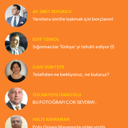
AV. ÜMIT KOYUNCU
Yarınlara ümitle bakmak için borçlanın!
EDIP TEKKOL
Sığınmacılar Türkiye'yi tehdit ediyor (!)
İLKAY KUMTEPE
Telafiden ne bekliyoruz, ne buluruz?
ÖZCAN PEHLİVANOĞLU
BU FOTOĞRAFI ÇOK SEVDİM!..
HALIS KAHRAMAN
Polis Güven Masasında güler yüzlü