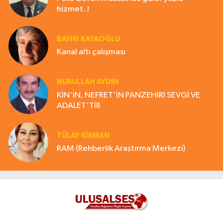
hizmet..!
BAHRI KAYAOĞLU
Kanal altı çalışması
NURULLAH AYDIN
KİN'İN, NEFRET'İN PANZEHİRİ SEVGİ VE
ADALET'TİR
TÜLAY KİRMAN
RAM (Rehberlik Araştırma Merkezi)