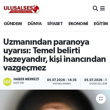
GÜNDEM
Hava Durumu
GÜNDEM
DÜNYA
SİYASET
EKONOMİ
EĞİTİM
DÜNYA
Trafik Durumu
Uzmanından paranoya
SİYASET
Süper Lig Puan Durumu ve Fikstür
uyarısı: Temel belirti
EKONOMİ
Tüm Manşetler
hezeyandır, kişi inancından
vazgeçmez
EĞİTİM
Son Dakika Haberleri
HABER MERKEZI
05.07.2026 - 14:35
05.07.2026 - 14
SAĞLIK
Haber Arşivi
EDITÖR
YAYINLANMA
GÜNCELLEME
MAGAZİN
SPOR