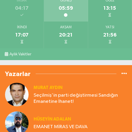
İMSAK
GÜNEŞ
ÖĞLE
04:17
05:59
13:15
İKINDI
AKŞAM
YATSI
17:07
20:21
21:56
Aylık Vakitler
Yazarlar
MURAT AYDIN
Seçilmiş'in parti değiştirmesi Sandığın
Emanetine İhanet!
HÜSEYIN ADALAN
EMANET MİRAS VE DAVA