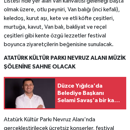
Listesi'nde yer alan Van kahvaltısı geleneği başta
olmak üzere, otlu peyniri, Van balığı (inci kefali),
keledoş, kurut aşı, kete ve etli köfte çeşitleri,
murtuğa, kavut, Van balı, bakliyat ve reçel
çeşitleri gibi kente özgü lezzetler festival
boyunca ziyaretçilerin beğenisine sunulacak.
ATATÜRK KÜLTÜR PARKI NEVRUZ ALANI MÜZİK
ŞÖLENİNE SAHNE OLACAK
Düzce Yığılca'da
Belediye Başkanı
Selami Savaş'a bir kapı
daha kapandı!
Atatürk Kültür Parkı Nevruz Alanı'nda
gerçekleştirilecek ücretsiz konserler, festival