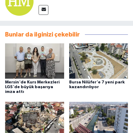
Bunlar da ilginizi çekebilir
Mersin'de Kurs Merkezleri
Bursa Nilüfer'e 7 yeni park
LGS'de büyük başarıya
kazandırılıyor
imza attı