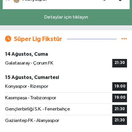
Detaylar için tıklayın
Süper Lig Fikstür
14 Ağustos, Cuma
Galatasaray - Çorum FK
21:30
15 Ağustos, Cumartesi
Konyaspor - Rizespor
19:00
Kasımpaşa - Trabzonspor
19:00
Gençlerbirliği S.K. - Fenerbahçe
21:30
Gaziantep FK - Alanyaspor
21:30