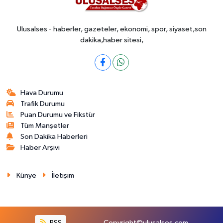
Ulusalses - haberler, gazeteler, ekonomi, spor, siyaset,son
dakika,haber sitesi,
Hava Durumu
Trafik Durumu
Puan Durumu ve Fikstür
Tüm Manşetler
Son Dakika Haberleri
Haber Arşivi
Künye
İletişim
RSS
Copyright©ulusalses.com