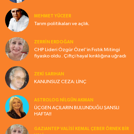
MEHMET YÜCEER
Tarım politikaları ve açlık.
ZERRIN ERDOĞAN
CHP Lideri Özgür Özel'in Fıstık Mitingi
fiyasko oldu . Çiftçi hayal kırıklığına uğradı
ZEKI SARIHAN
KANUNSUZ CEZA: LİNÇ
ASTROLOG NILGÜN AKMAN
ÜÇGEN AÇILARIN BULUNDUĞU ŞANSLI
HAFTA!!
GAZIANTEP VALISI KEMAL ÇEBER ÖRNEK BİR