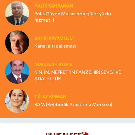
HALIS KAHRAMAN
Polis Güven Masasında güler yüzlü
hizmet..!
BAHRI KAYAOĞLU
Kanal altı çalışması
NURULLAH AYDIN
KİN'İN, NEFRET'İN PANZEHİRİ SEVGİ VE
ADALET'TİR
TÜLAY KİRMAN
RAM (Rehberlik Araştırma Merkezi)