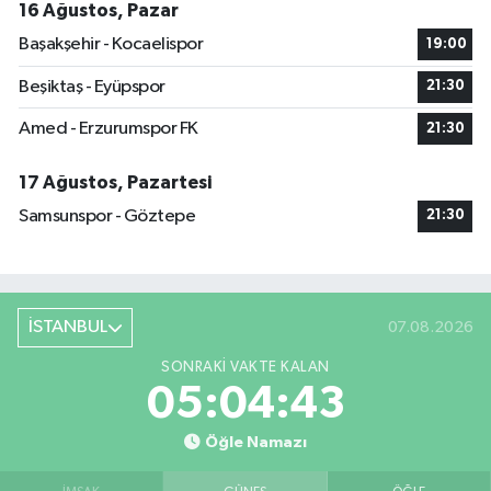
16 Ağustos, Pazar
Başakşehir - Kocaelispor
19:00
Beşiktaş - Eyüpspor
21:30
Amed - Erzurumspor FK
21:30
17 Ağustos, Pazartesi
Samsunspor - Göztepe
21:30
İSTANBUL
07.08.2026
SONRAKI VAKTE KALAN
05:04:42
Öğle Namazı