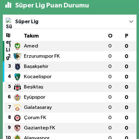
Süper Lig Puan Durumu
Süper Lig
#
Takım
O
P
1
Amed
0
0
2
Erzurumspor FK
0
0
3
Başakşehir
0
0
4
Kocaelispor
0
0
5
Beşiktaş
0
0
6
Eyüpspor
0
0
7
Galatasaray
0
0
8
Çorum FK
0
0
9
Gaziantep FK
0
0
10
Alanyaspor
0
0