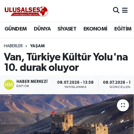
GÜNDEM
Hava Durumu
GÜNDEM
DÜNYA
SİYASET
EKONOMİ
EĞİTİM
DÜNYA
Trafik Durumu
HABERLER
YAŞAM
SİYASET
Süper Lig Puan Durumu ve Fikstür
Van, Türkiye Kültür Yolu'na
10. durak oluyor
EKONOMİ
Tüm Manşetler
HABER MERKEZI
08.07.2026 - 13:58
08.07.2026 - 14
EĞİTİM
Son Dakika Haberleri
EDITÖR
YAYINLANMA
GÜNCELLEME
SAĞLIK
Haber Arşivi
MAGAZİN
SPOR