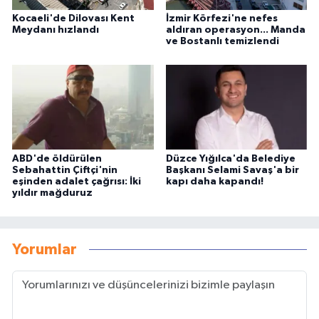
Kocaeli'de Dilovası Kent
İzmir Körfezi'ne nefes
Meydanı hızlandı
aldıran operasyon... Manda
ve Bostanlı temizlendi
ABD'de öldürülen
Düzce Yığılca'da Belediye
Sebahattin Çiftçi'nin
Başkanı Selami Savaş'a bir
eşinden adalet çağrısı: İki
kapı daha kapandı!
yıldır mağduruz
Yorumlar