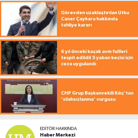
Görevden uzaklaştırılan Utku
Caner Çaykara hakkında
tahliye kararı
6 yıl önceki kaçak avın failleri
tespit edildi! 5 yaban keçisi için
ceza uygulandı
CHP Grup Başkanvekili Kılıç'tan
'silahsızlanma' vurgusu
EDITÖR HAKKINDA
Haber Merkezi