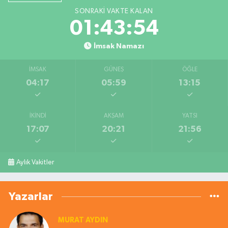
SONRAKI VAKTE KALAN
01:43:53
İmsak Namazı
İMSAK
GÜNEŞ
ÖĞLE
04:17
05:59
13:15
İKINDI
AKŞAM
YATSI
17:07
20:21
21:56
Aylık Vakitler
Yazarlar
MURAT AYDIN