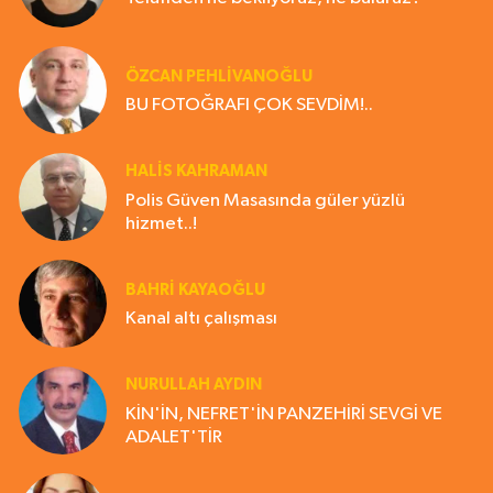
ÖZCAN PEHLİVANOĞLU
BU FOTOĞRAFI ÇOK SEVDİM!..
HALIS KAHRAMAN
Polis Güven Masasında güler yüzlü
hizmet..!
BAHRI KAYAOĞLU
Kanal altı çalışması
NURULLAH AYDIN
KİN'İN, NEFRET'İN PANZEHİRİ SEVGİ VE
ADALET'TİR