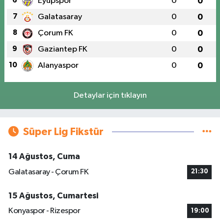
6
Eyüpspor
0
0
7
Galatasaray
0
0
8
Çorum FK
0
0
9
Gaziantep FK
0
0
10
Alanyaspor
0
0
Detaylar için tıklayın
Süper Lig Fikstür
14 Ağustos, Cuma
Galatasaray - Çorum FK
21:30
15 Ağustos, Cumartesi
Konyaspor - Rizespor
19:00