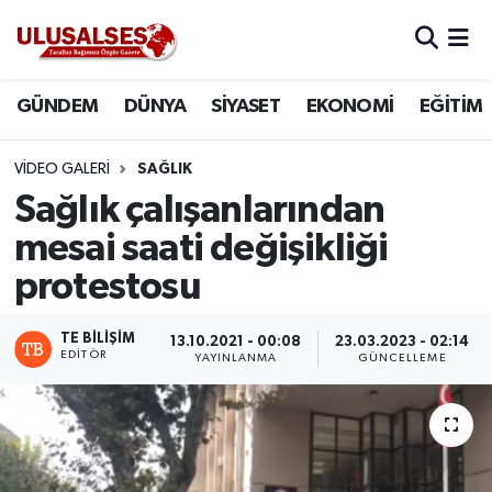
GÜNDEM
Hava Durumu
GÜNDEM
DÜNYA
SİYASET
EKONOMİ
EĞİTİM
DÜNYA
Trafik Durumu
VIDEO GALERI
SAĞLIK
SİYASET
Süper Lig Puan Durumu ve Fikstür
Sağlık çalışanlarından
mesai saati değişikliği
EKONOMİ
Tüm Manşetler
protestosu
EĞİTİM
Son Dakika Haberleri
TE BILIŞIM
13.10.2021 - 00:08
23.03.2023 - 02:14
EDITÖR
YAYINLANMA
GÜNCELLEME
SAĞLIK
Haber Arşivi
MAGAZİN
SPOR