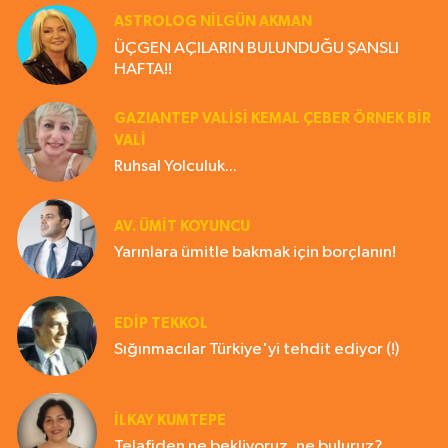
ASTROLOG NILGÜN AKMAN
ÜÇGEN AÇILARIN BULUNDUĞU ŞANSLI
HAFTA!!
GAZIANTEP VALISI KEMAL ÇEBER ÖRNEK BİR
VALİ
Ruhsal Yolculuk...
AV. ÜMIT KOYUNCU
Yarınlara ümitle bakmak için borçlanın!
EDIP TEKKOL
Sığınmacılar Türkiye'yi tehdit ediyor (!)
İLKAY KUMTEPE
Telafiden ne bekliyoruz, ne buluruz?