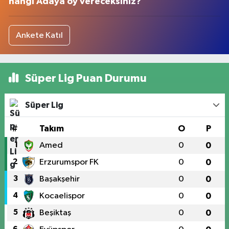
hangi Adaya oy vereceksiniz?
Ankete Katıl
Süper Lig Puan Durumu
Süper Lig
#
Takım
O
P
1
Amed
0
0
2
Erzurumspor FK
0
0
3
Başakşehir
0
0
4
Kocaelispor
0
0
5
Beşiktaş
0
0