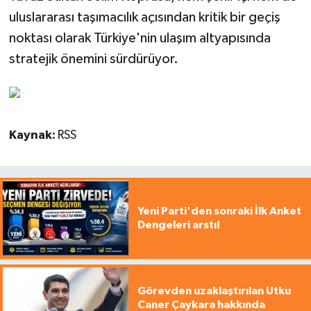
uluslararası taşımacılık açısından kritik bir geçiş
noktası olarak Türkiye'nin ulaşım altyapısında
stratejik önemini sürdürüyor.
Kaynak:
RSS
Yeni Parti'den sonraki İlk Anket
Dengeleri arstı!
Görevden uzaklaştırılan Utku
Caner Çaykara hakkında