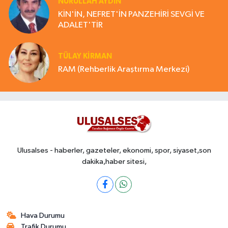
NURULLAH AYDIN
KİN'İN, NEFRET'İN PANZEHİRİ SEVGİ VE
ADALET'TİR
TÜLAY KİRMAN
RAM (Rehberlik Araştırma Merkezi)
Ulusalses - haberler, gazeteler, ekonomi, spor, siyaset,son
dakika,haber sitesi,
Hava Durumu
Trafik Durumu