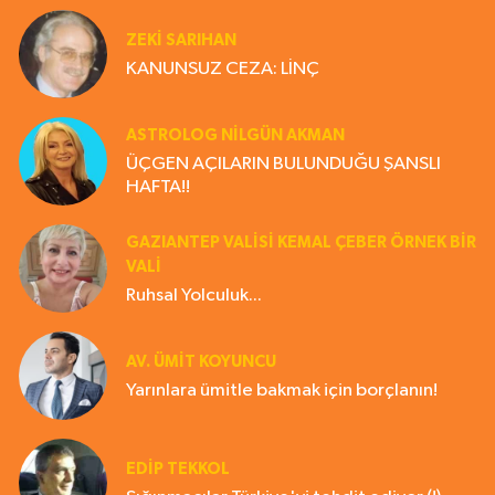
ZEKI SARIHAN
KANUNSUZ CEZA: LİNÇ
ASTROLOG NILGÜN AKMAN
ÜÇGEN AÇILARIN BULUNDUĞU ŞANSLI
HAFTA!!
GAZIANTEP VALISI KEMAL ÇEBER ÖRNEK BİR
VALİ
Ruhsal Yolculuk...
AV. ÜMIT KOYUNCU
Yarınlara ümitle bakmak için borçlanın!
EDIP TEKKOL