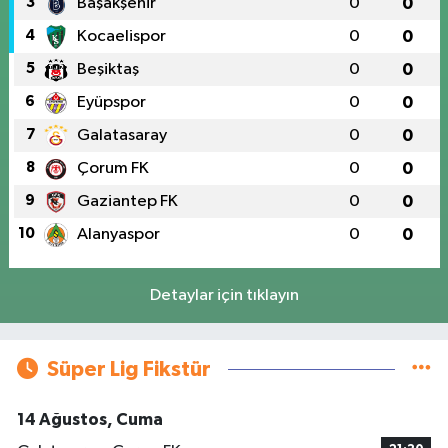
3
Başakşehir
0
0
4
Kocaelispor
0
0
5
Beşiktaş
0
0
6
Eyüpspor
0
0
7
Galatasaray
0
0
8
Çorum FK
0
0
9
Gaziantep FK
0
0
10
Alanyaspor
0
0
Detaylar için tıklayın
Süper Lig Fikstür
14 Ağustos, Cuma