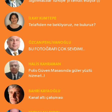
Sığınmacılar Türkiye'yi tehdit ediyor (!)
İLKAY KUMTEPE
Telafiden ne bekliyoruz, ne buluruz?
ÖZCAN PEHLİVANOĞLU
BU FOTOĞRAFI ÇOK SEVDİM!..
HALIS KAHRAMAN
Polis Güven Masasında güler yüzlü
hizmet..!
BAHRI KAYAOĞLU
Kanal altı çalışması