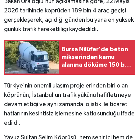
Bakan Uraloğlu'nun açıklamasına göre, 22 Mayıs
2026 tarihinde köprüden 189 bin 4 araç geçişi
gerçekleşerek, açıldığı günden bu yana en yüksek
günlük trafik hareketliliği kaydedildi.
Bursa Nilüfer'de beton
mikserinden kamu
alanına döküme 150 bin
TL ceza
Türkiye'nin önemli ulaşım projelerinden biri olan
köprünün, İstanbul'un trafik yükünü hafifletmeye
devam ettiği ve aynı zamanda lojistik ile ticaret
hatlarının kesintisiz işlemesine katkı sunduğu ifade
edildi.
Yavuz Sultan Selim Köprüsü, hem şehir içi hem de