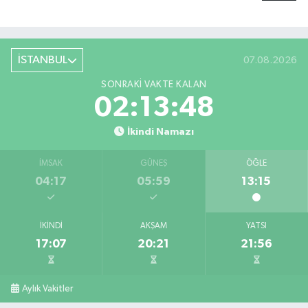
İSTANBUL
07.08.2026
SONRAKI VAKTE KALAN
02:13:48
İkindi Namazı
İMSAK
GÜNEŞ
ÖĞLE
04:17
05:59
13:15
İKINDI
AKŞAM
YATSI
17:07
20:21
21:56
Aylık Vakitler