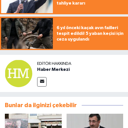
tahliye kararı
6 yıl önceki kaçak avın failleri
tespit edildi! 5 yaban keçisi için
ceza uygulandı
EDITÖR HAKKINDA
Haber Merkezi
Bunlar da ilginizi çekebilir