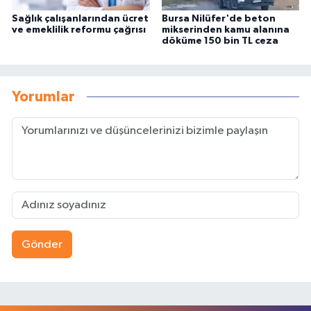
Sağlık çalışanlarından ücret
Bursa Nilüfer'de beton
ve emeklilik reformu çağrısı
mikserinden kamu alanına
döküme 150 bin TL ceza
Yorumlar
Gönder