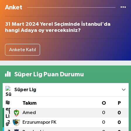
Anket
31 Mart 2024 Yerel Seçiminde İstanbul'da
hangi Adaya oy vereceksiniz?
Ankete Katıl
Süper Lig Puan Durumu
Süper Lig
#
Takım
O
P
1
Amed
0
0
2
Erzurumspor FK
0
0