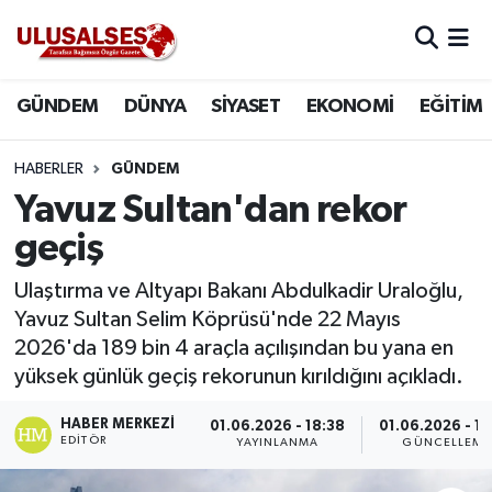
GÜNDEM
Hava Durumu
GÜNDEM
DÜNYA
SİYASET
EKONOMİ
EĞİTİM
DÜNYA
Trafik Durumu
HABERLER
GÜNDEM
SİYASET
Süper Lig Puan Durumu ve Fikstür
Yavuz Sultan'dan rekor
geçiş
EKONOMİ
Tüm Manşetler
Ulaştırma ve Altyapı Bakanı Abdulkadir Uraloğlu,
EĞİTİM
Son Dakika Haberleri
Yavuz Sultan Selim Köprüsü'nde 22 Mayıs
2026'da 189 bin 4 araçla açılışından bu yana en
SAĞLIK
Haber Arşivi
yüksek günlük geçiş rekorunun kırıldığını açıkladı.
MAGAZİN
HABER MERKEZI
01.06.2026 - 18:38
01.06.2026 - 18
EDITÖR
YAYINLANMA
GÜNCELLEME
SPOR