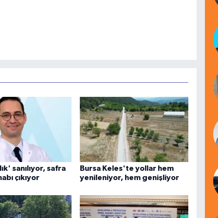
ık' sanılıyor, safra
Bursa Keles'te yollar hem
habı çıkıyor
yenileniyor, hem genişliyor