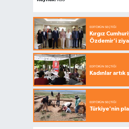
EDITÖRÜN SEÇTIĞI
Kırgız Cumhuri
Özdemir'i ziya
EDITÖRÜN SEÇTIĞI
Kadınlar artık 
EDITÖRÜN SEÇTIĞI
Türkiye'nin pla