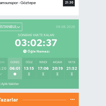
amsunspor - Göztepe
21:30
İSTANBUL
09.08.2026
SONRAKI VAKTE KALAN
03:02:36
Öğle Namazı
SAK
GÜNEŞ
ÖĞLE
İKINDI
AKŞAM
YATSI
:20
06:01
13:15
17:06
20:19
21:52
Aylık Vakitler
Yazarlar