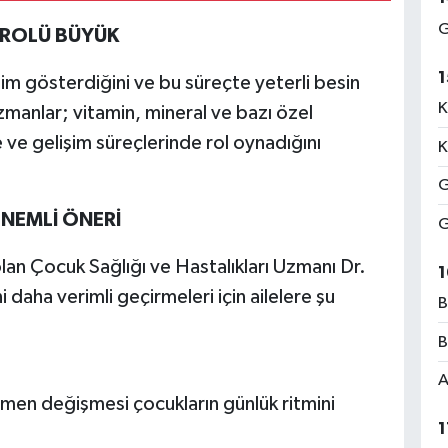
G
 ROLÜ BÜYÜK
1
im gösterdiğini ve bu süreçte yeterli besin
K
zmanlar; vitamin, mineral ve bazı özel
ve gelişim süreçlerinde rol oynadığını
K
G
NEMLİ ÖNERİ
G
an Çocuk Sağlığı ve Hastalıkları Uzmanı Dr.
1
aha verimli geçirmeleri için ailelere şu
B
B
A
men değişmesi çocukların günlük ritmini
1