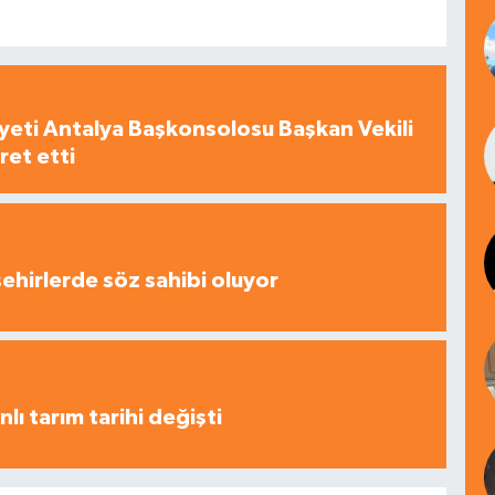
yeti Antalya Başkonsolosu Başkan Vekili
ret etti
şehirlerde söz sahibi oluyor
nlı tarım tarihi değişti