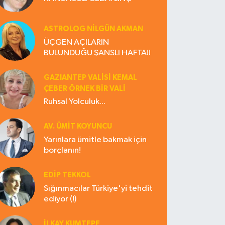
ASTROLOG NILGÜN AKMAN
ÜÇGEN AÇILARIN
BULUNDUĞU ŞANSLI HAFTA!!
GAZIANTEP VALISI KEMAL
ÇEBER ÖRNEK BİR VALİ
Ruhsal Yolculuk...
AV. ÜMIT KOYUNCU
Yarınlara ümitle bakmak için
borçlanın!
EDIP TEKKOL
Sığınmacılar Türkiye'yi tehdit
ediyor (!)
İLKAY KUMTEPE