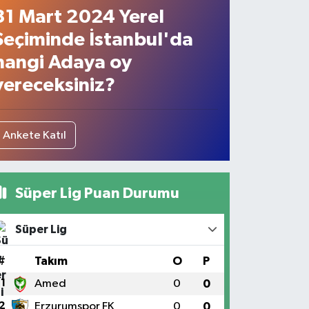
31 Mart 2024 Yerel
Seçiminde İstanbul'da
hangi Adaya oy
vereceksiniz?
Ankete Katıl
Süper Lig Puan Durumu
Süper Lig
#
Takım
O
P
1
Amed
0
0
2
Erzurumspor FK
0
0