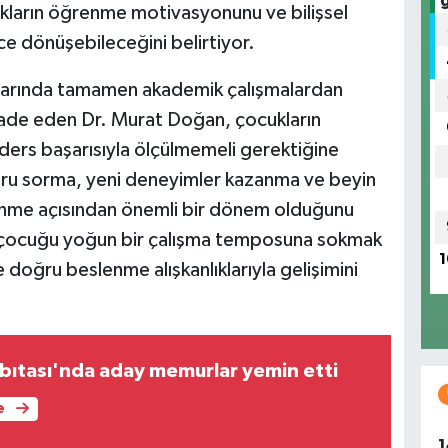
kların öğrenme motivasyonunu ve bilişsel
ce dönüşebileceğini belirtiyor.
ylarında tamamen akademik çalışmalardan
ifade eden Dr. Murat Doğan, çocukların
 ders başarısıyla ölçülmemeli gerektiğine
soru sorma, yeni deneyimler kazanma ve beyin
edinme açısından önemli bir dönem olduğunu
 çocuğu yoğun bir çalışma temposuna sokmak
1
e doğru beslenme alışkanlıklarıyla gelişimini
bıtası'nda aday memurlar yemin etti
e
1