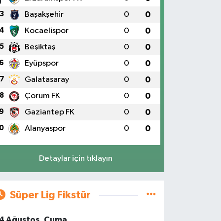
3
Başakşehir
0
0
4
Kocaelispor
0
0
5
Beşiktaş
0
0
6
Eyüpspor
0
0
7
Galatasaray
0
0
8
Çorum FK
0
0
9
Gaziantep FK
0
0
0
Alanyaspor
0
0
Detaylar için tıklayın
Süper Lig Fikstür
4 Ağustos, Cuma