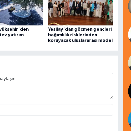
üyükşehir'den
Yeşilay'dan göçmen gençleri
dev yatırım
bağımlılık risklerinden
koruyacak uluslararası model