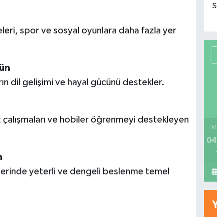
S
iteleri, spor ve sosyal oyunlara daha fazla yer
rün
n dil gelişimi ve hayal gücünü destekler.
at çalışmaları ve hobiler öğrenmeyi destekleyen
İM
04
n
erinde yeterli ve dengeli beslenme temel