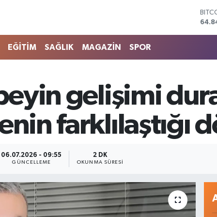
64.8
DOL
47,7
EUR
EĞİTİM
SAĞLIK
MAGAZİN
SPOR
55,2
STER
64,4
GRAM
beyin gelişimi dura
6660
BİST
13.7
enin farklılaştığı
06.07.2026 - 09:55
2 DK
GÜNCELLEME
OKUNMA SÜRESI