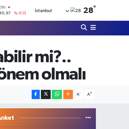
40,97
%-0.15
°
28
İstanbul
AR
436
%0.18
O
510
%0.32
LİN
811
%0.38
 ALTIN
bilir mi?..
.55
%0
100
79
%-14
 dönem olmalı
-
+
A
A
Anket