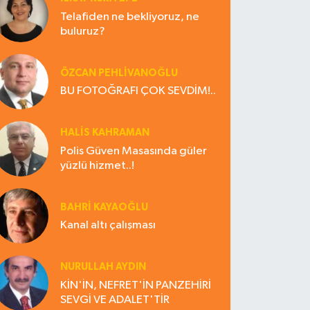
Telafiden ne bekliyoruz, ne
buluruz?
ÖZCAN PEHLİVANOĞLU
BU FOTOĞRAFI ÇOK SEVDİM!..
HALIS KAHRAMAN
Polis Güven Masasında güler
yüzlü hizmet..!
BAHRI KAYAOĞLU
Kanal altı çalışması
NURULLAH AYDIN
KİN'İN, NEFRET'İN PANZEHİRİ
SEVGİ VE ADALET'TİR