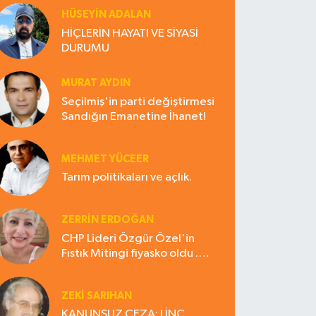
HÜSEYIN ADALAN
HİÇLERİN HAYATI VE SİYASİ
DURUMU
MURAT AYDIN
Seçilmiş'in parti değiştirmesi
Sandığın Emanetine İhanet!
MEHMET YÜCEER
Tarım politikaları ve açlık.
ZERRIN ERDOĞAN
CHP Lideri Özgür Özel'in
Fıstık Mitingi fiyasko oldu .
Çiftçi hayal kırıklığına uğradı
ZEKI SARIHAN
KANUNSUZ CEZA: LİNÇ