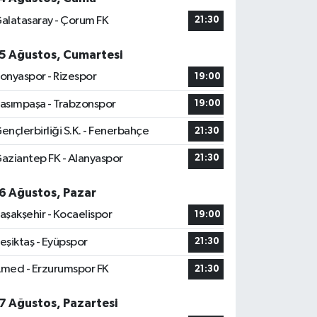
alatasaray - Çorum FK
21:30
5 Ağustos, Cumartesi
onyaspor - Rizespor
19:00
asımpaşa - Trabzonspor
19:00
ençlerbirliği S.K. - Fenerbahçe
21:30
aziantep FK - Alanyaspor
21:30
6 Ağustos, Pazar
aşakşehir - Kocaelispor
19:00
eşiktaş - Eyüpspor
21:30
med - Erzurumspor FK
21:30
7 Ağustos, Pazartesi