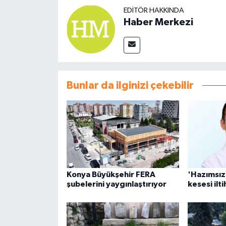
EDITÖR HAKKINDA
Haber Merkezi
Bunlar da ilginizi çekebilir
Konya Büyükşehir FERA
'Hazımsızl
şubelerini yaygınlaştırıyor
kesesi ilti