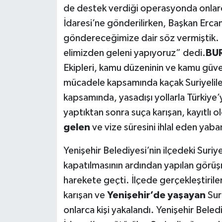
de destek verdiği operasyonda onlarca k
İdaresi’ne gönderilirken, Başkan Erca
göndereceğimize dair söz vermiştik.
elimizden geleni yapıyoruz” dedi.
BUR
Ekipleri, kamu düzeninin ve kamu güven
mücadele kapsamında kaçak Suriyelil
kapsamında, yasadışı yollarla Türkiye’ye
yaptıktan sonra suça karışan, kayıtlı
gelen
ve vize süresini ihlal eden yaban
Yenişehir Belediyesi’nin ilçedeki Suriye
kapatılmasının ardından yapılan görü
harekete geçti. İlçede gerçekleştiril
karışan ve
Yenişehir’de yaşayan
Sur
onlarca kişi yakalandı. Yenişehir Beledi