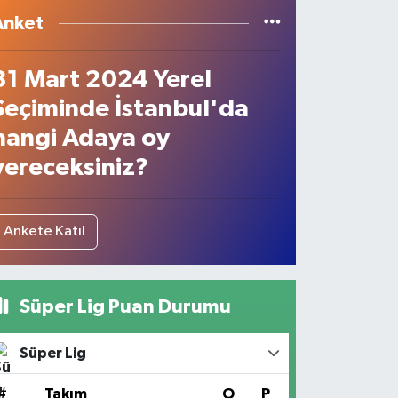
Anket
31 Mart 2024 Yerel
Seçiminde İstanbul'da
hangi Adaya oy
vereceksiniz?
Ankete Katıl
Süper Lig Puan Durumu
Süper Lig
#
Takım
O
P