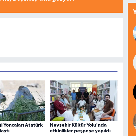
ği Yoncaları Atatürk
Nevşehir Kültür Yolu'nda
laştı
etkinlikler peşpeşe yapıldı