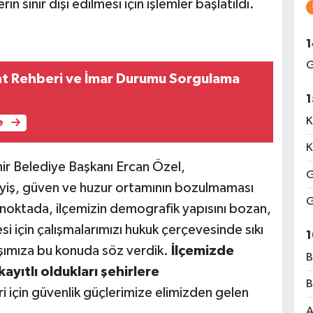
n sınır dışı edilmesi için işlemler başlatıldı.
1
G
nt Rehberi ve İmar Durumu Sorgulama
1
K
e
K
ir Belediye Başkanı Ercan Özel,
G
yiş, güven ve huzur ortamının bozulmaması
G
 noktada, ilçemizin demografik yapısını bozan,
si için çalışmalarımızı hukuk çerçevesinde sıkı
1
aşımıza bu konuda söz verdik.
İlçemizde
B
ayıtlı oldukları şehirlere
B
ri için güvenlik güçlerimize elimizden gelen
A