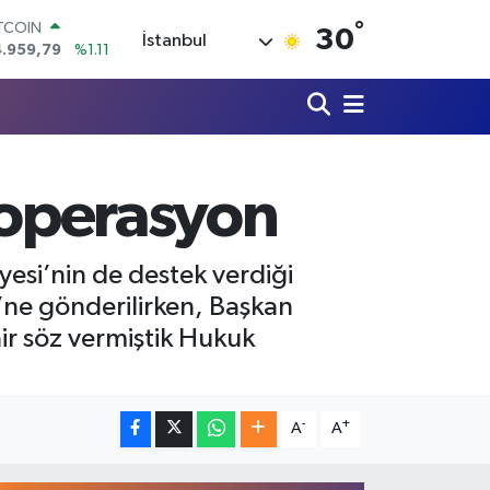
°
OLAR
30
İstanbul
7,7436
%0.18
URO
5,2510
%0.32
ERLİN
,4811
%0.38
RAM ALTIN
660.55
%0.03
e operasyon
ST100
.779
%-14
ITCOIN
esi’nin de destek verdiği
4.959,79
%1.11
si’ne gönderilirken, Başkan
r söz vermiştik Hukuk
-
+
A
A