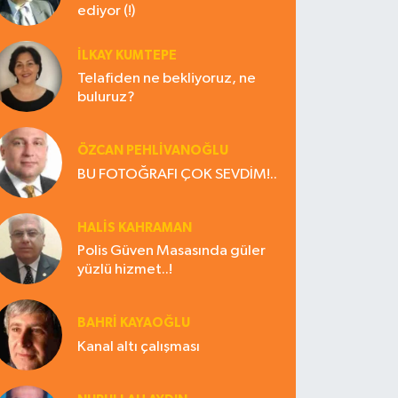
ediyor (!)
İLKAY KUMTEPE
Telafiden ne bekliyoruz, ne
buluruz?
ÖZCAN PEHLİVANOĞLU
BU FOTOĞRAFI ÇOK SEVDİM!..
HALIS KAHRAMAN
Polis Güven Masasında güler
yüzlü hizmet..!
BAHRI KAYAOĞLU
Kanal altı çalışması