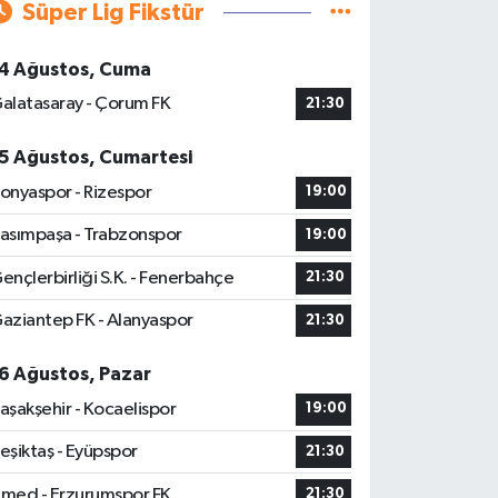
Süper Lig Fikstür
4 Ağustos, Cuma
alatasaray - Çorum FK
21:30
5 Ağustos, Cumartesi
onyaspor - Rizespor
19:00
asımpaşa - Trabzonspor
19:00
ençlerbirliği S.K. - Fenerbahçe
21:30
aziantep FK - Alanyaspor
21:30
6 Ağustos, Pazar
aşakşehir - Kocaelispor
19:00
eşiktaş - Eyüpspor
21:30
med - Erzurumspor FK
21:30