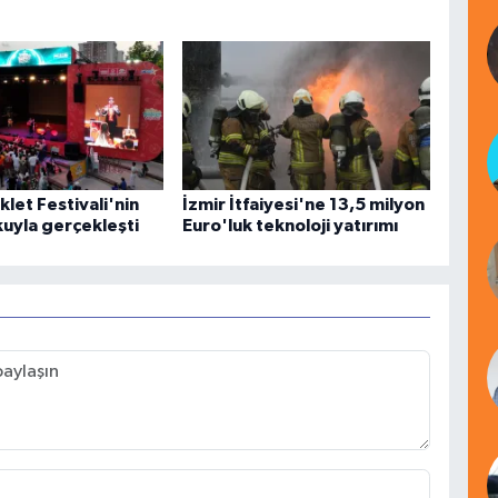
klet Festivali'nin
İzmir İtfaiyesi'ne 13,5 milyon
şkuyla gerçekleşti
Euro'luk teknoloji yatırımı