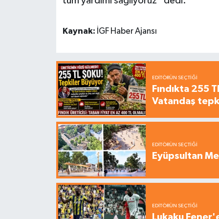
tüm yardımı sağlıyoruz” dedi.
Kaynak:
İGF Haber Ajansı
EDITÖRÜN SEÇTIĞI
Fındıkta 255 TL
Vatandaş tepkil
EDITÖRÜN SEÇTIĞI
Eyüpsultan Me
EDITÖRÜN SEÇTIĞI
Lukaku Fener'e