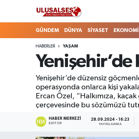
GÜNDEM
Hava Durumu
GÜNDEM
DÜNYA
SİYASET
EKONOMİ
DÜNYA
Trafik Durumu
HABERLER
YAŞAM
Yenişehir’de 
SİYASET
Süper Lig Puan Durumu ve Fikstür
EKONOMİ
Tüm Manşetler
Yenişehir’de düzensiz göçmenle
operasyonda onlarca kişi yakalan
EĞİTİM
Son Dakika Haberleri
Ercan Özel, “Halkımıza, kaçak
SAĞLIK
Haber Arşivi
çerçevesinde bu sözümüzü tutm
MAGAZİN
HABER MERKEZI
28.09.2024 - 16:23
EDITÖR
YAYINLANMA
SPOR