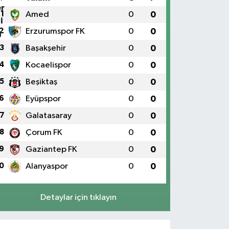
1
Amed
0
0
2
Erzurumspor FK
0
0
3
Başakşehir
0
0
4
Kocaelispor
0
0
5
Beşiktaş
0
0
6
Eyüpspor
0
0
7
Galatasaray
0
0
8
Çorum FK
0
0
9
Gaziantep FK
0
0
0
Alanyaspor
0
0
Detaylar için tıklayın