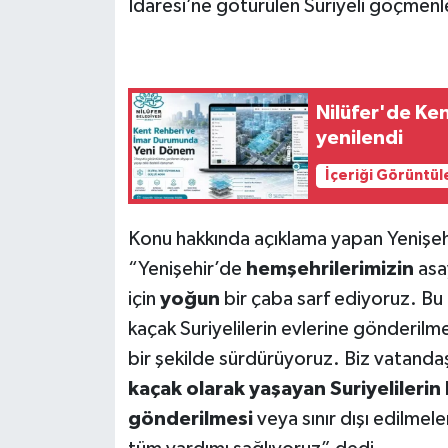
İdaresi’ne götürülen Suriyeli göçmenleri
Nilüfer'de Ke
yenilendi
İçeriği Görüntül
Konu hakkında açıklama yapan Yenişeh
“Yenişehir’de
hemşehrilerimizin
asa
için
yoğun
bir çaba sarf ediyoruz. Bu
kaçak Suriyelilerin evlerine gönderilme
bir şekilde sürdürüyoruz. Biz vatand
kaçak olarak yaşayan Suriyelilerin k
gönderilmesi
veya sınır dışı edilmele