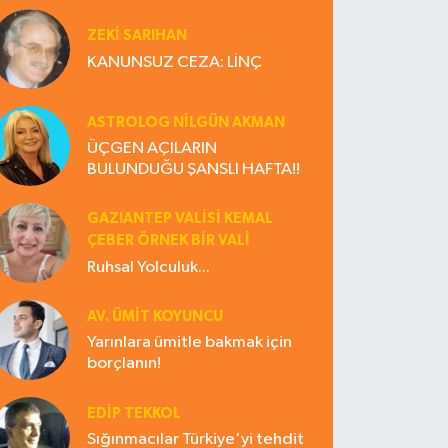
ZEKI SARIHAN
KANUNSUZ CEZA: LİNÇ
ASTROLOG NILGÜN AKMAN
ÜÇGEN AÇILARIN
BULUNDUĞU ŞANSLI HAFTA!!
GAZIANTEP VALISI KEMAL
ÇEBER ÖRNEK BİR VALİ
Ruhsal Yolculuk...
AV. ÜMIT KOYUNCU
Yarınlara ümitle bakmak için
borçlanın!
EDIP TEKKOL
Sığınmacılar Türkiye'yi tehdit