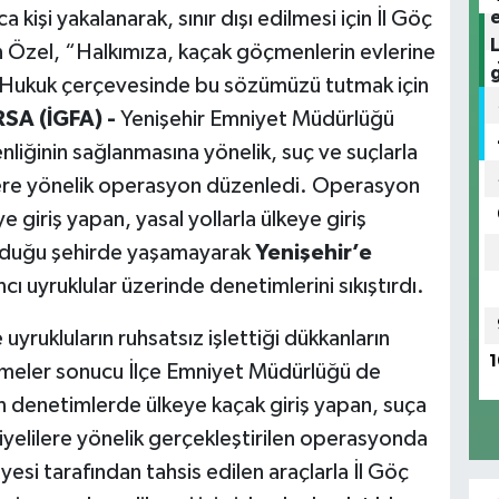
işi yakalanarak, sınır dışı edilmesi için İl Göç
n Özel, “Halkımıza, kaçak göçmenlerin evlerine
 Hukuk çerçevesinde bu sözümüzü tutmak için
SA (İGFA) -
Yenişehir Emniyet Müdürlüğü
liğinin sağlanmasına yönelik, suç ve suçlarla
ere yönelik operasyon düzenledi. Operasyon
 giriş yapan, yasal yollarla ülkeye giriş
 olduğu şehirde yaşamayarak
Yenişehir’e
cı uyruklular üzerinde denetimlerini sıkıştırdı.
 uyrukluların ruhsatsız işlettiği dükkanların
1
şmeler sonucu İlçe Emniyet Müdürlüğü de
en denetimlerde ülkeye kaçak giriş yapan, suça
iyelilere yönelik gerçekleştirilen operasyonda
yesi tarafından tahsis edilen araçlarla İl Göç