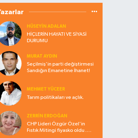
Yazarlar
HÜSEYIN ADALAN
HİÇLERİN HAYATI VE SİYASİ
DURUMU
MURAT AYDIN
Seçilmiş'in parti değiştirmesi
Sandığın Emanetine İhanet!
MEHMET YÜCEER
Tarım politikaları ve açlık.
ZERRIN ERDOĞAN
CHP Lideri Özgür Özel'in
Fıstık Mitingi fiyasko oldu .
Çiftçi hayal kırıklığına uğradı