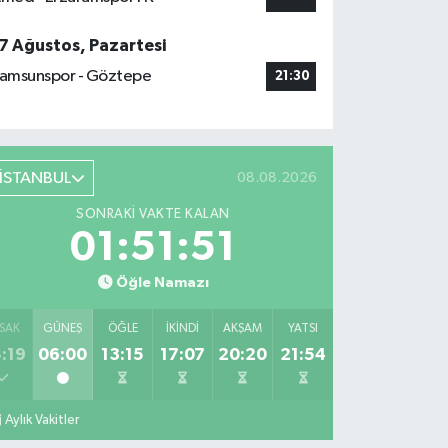
7 Ağustos, Pazartesi
amsunspor - Göztepe
21:30
İSTANBUL
08.08.2026
SONRAKI VAKTE KALAN
01:51:50
Öğle Namazı
SAK
GÜNEŞ
ÖĞLE
İKINDI
AKŞAM
YATSI
:19
06:00
13:15
17:07
20:20
21:54
Aylık Vakitler