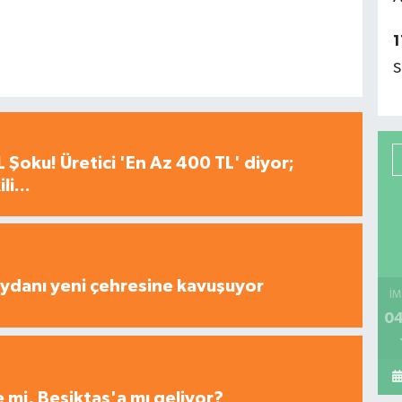
1
S
 Şoku! Üretici 'En Az 400 TL' diyor;
i...
ydanı yeni çehresine kavuşuyor
İM
04
 mi, Beşiktaş'a mı geliyor?