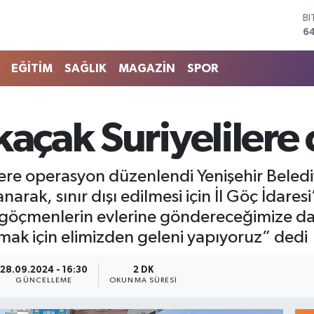
D
4
E
5
EĞİTİM
SAĞLIK
MAGAZİN
SPOR
ST
64
G
6
kaçak Suriyeliler
Bİ
13
B
re operasyon düzenlendi Yenişehir Belediy
6
arak, sınır dışı edilmesi için İl Göç İdare
 göçmenlerin evlerine göndereceğimize dai
ak için elimizden geleni yapıyoruz” dedi
28.09.2024 - 16:30
2 DK
GÜNCELLEME
OKUNMA SÜRESI