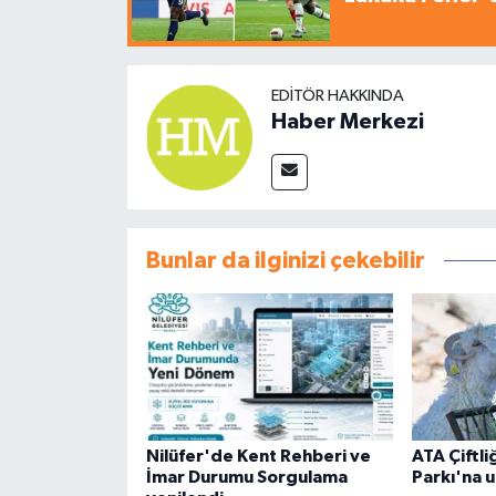
EDITÖR HAKKINDA
Haber Merkezi
Bunlar da ilginizi çekebilir
Nilüfer'de Kent Rehberi ve
ATA Çiftli
İmar Durumu Sorgulama
Parkı'na u