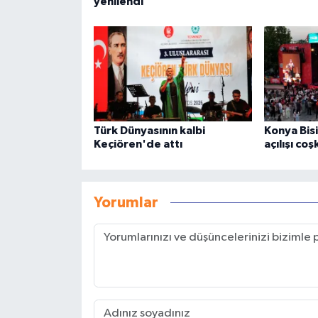
yenilendi
Türk Dünyasının kalbi
Konya Bisi
Keçiören'de attı
açılışı co
Yorumlar