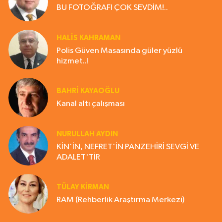
BU FOTOĞRAFI ÇOK SEVDİM!..
HALIS KAHRAMAN
Polis Güven Masasında güler yüzlü
hizmet..!
BAHRI KAYAOĞLU
Kanal altı çalışması
NURULLAH AYDIN
KİN'İN, NEFRET'İN PANZEHİRİ SEVGİ VE
ADALET'TİR
TÜLAY KİRMAN
RAM (Rehberlik Araştırma Merkezi)