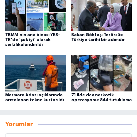
TBMM'nin ana binası YES-
Bakan Göktaş: Terörsüz
TR'de 'çok iyi' olarak
Türkiye tarihi bir adımdır
sertifikalandırıldı
Marmara Adası açıklarında
71 ilde dev narkotik
arızalanan tekne kurtarıldı
operasyonu: 844 tutuklama
Yorumlar