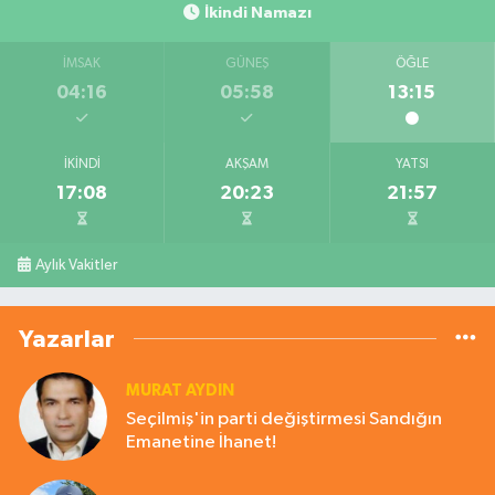
İkindi Namazı
İMSAK
GÜNEŞ
ÖĞLE
04:16
05:58
13:15
İKINDI
AKŞAM
YATSI
17:08
20:23
21:57
Aylık Vakitler
Yazarlar
MURAT AYDIN
Seçilmiş'in parti değiştirmesi Sandığın
Emanetine İhanet!