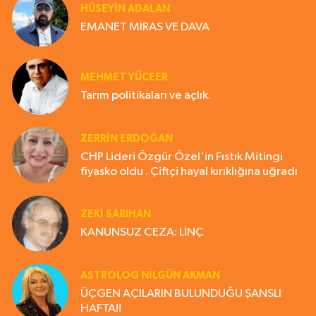
HÜSEYIN ADALAN
EMANET MİRAS VE DAVA
MEHMET YÜCEER
Tarım politikaları ve açlık.
ZERRIN ERDOĞAN
CHP Lideri Özgür Özel'in Fıstık Mitingi
fiyasko oldu . Çiftçi hayal kırıklığına uğradı
ZEKI SARIHAN
KANUNSUZ CEZA: LİNÇ
ASTROLOG NILGÜN AKMAN
ÜÇGEN AÇILARIN BULUNDUĞU ŞANSLI
HAFTA!!