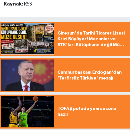
Kaynak:
RSS
Giresun'da Tarihi Ticaret Lisesi
Krizi Büyüyor! Mezunlar ve
STK'lar: Kütüphane değil Müze
yapılsın!
Cumhurbaşkanı Erdoğan'dan
'Terörsüz Türkiye' mesajı
TOFAŞ potada yeni sezonu
hazır