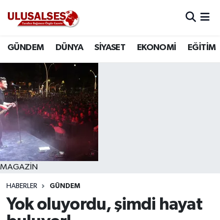
GÜNDEM
Hava Durumu
GÜNDEM
DÜNYA
SİYASET
EKONOMİ
EĞİTİM
DÜNYA
Trafik Durumu
SİYASET
Süper Lig Puan Durumu ve Fikstür
EKONOMİ
Tüm Manşetler
EĞİTİM
Son Dakika Haberleri
SAĞLIK
Haber Arşivi
MAGAZİN
HABERLER
GÜNDEM
MAGAZİN
Yok oluyordu, şimdi hayat
SPOR