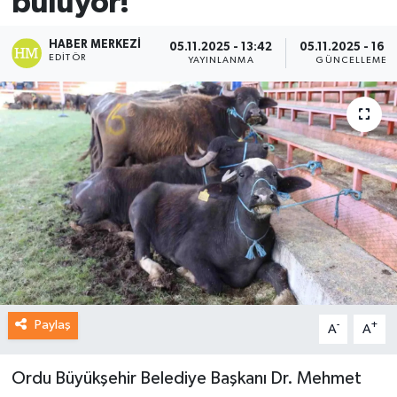
buluyor!
HABER MERKEZI
05.11.2025 - 13:42
05.11.2025 - 16:
EDITÖR
YAYINLANMA
GÜNCELLEME
Paylaş
-
+
A
A
Ordu Büyükşehir Belediye Başkanı Dr. Mehmet