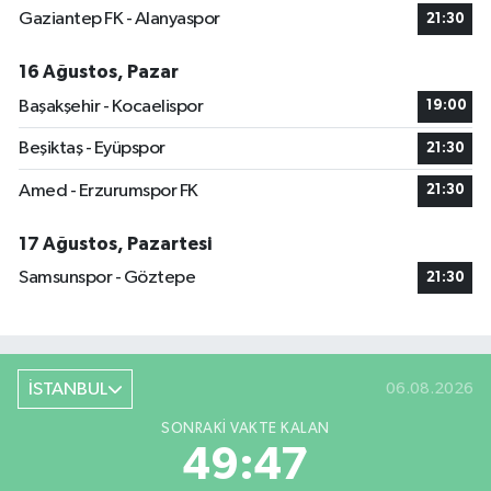
Gaziantep FK - Alanyaspor
21:30
16 Ağustos, Pazar
Başakşehir - Kocaelispor
19:00
Beşiktaş - Eyüpspor
21:30
Amed - Erzurumspor FK
21:30
17 Ağustos, Pazartesi
Samsunspor - Göztepe
21:30
İSTANBUL
06.08.2026
SONRAKI VAKTE KALAN
49:46