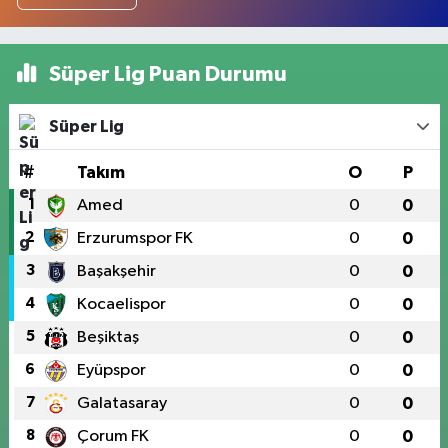
Süper Lig Puan Durumu
Süper Lig
#
Takım
O
P
1
Amed
0
0
2
Erzurumspor FK
0
0
3
Başakşehir
0
0
4
Kocaelispor
0
0
5
Beşiktaş
0
0
6
Eyüpspor
0
0
7
Galatasaray
0
0
8
Çorum FK
0
0