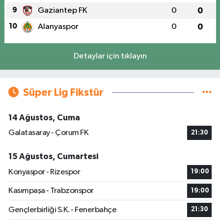
9
Gaziantep FK
0
0
10
Alanyaspor
0
0
Detaylar için tıklayın
Süper Lig Fikstür
14 Ağustos, Cuma
Galatasaray - Çorum FK
21:30
15 Ağustos, Cumartesi
Konyaspor - Rizespor
19:00
Kasımpaşa - Trabzonspor
19:00
Gençlerbirliği S.K. - Fenerbahçe
21:30