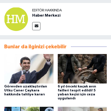
EDITÖR HAKKINDA
Haber Merkezi
Bunlar da ilginizi çekebilir
Görevden uzaklaştırılan
6 yıl önceki kaçak avın
Utku Caner Çaykara
failleri tespit edildi! 5
hakkında tahliye kararı
yaban keçisi için ceza
uygulandı