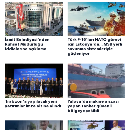
İzmit Belediyesi'nden
Türk F-16'ları NATO görevi
Ruhsat Müdürlüğü
için Estonya'da... MSB yerli
iddialarına açıklama
savunma sistemleriyle
güçleniyor
Trabzon'a yapılacak yeni
Yalova'da makine arızası
yatırımlar imza altına alındı
yapan tanker güvenli
bölgeye çekildi