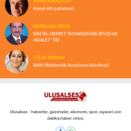
BAHRI KAYAOĞLU
Kanal altı çalışması
NURULLAH AYDIN
KİN'İN, NEFRET'İN PANZEHİRİ SEVGİ VE
ADALET'TİR
TÜLAY KİRMAN
RAM (Rehberlik Araştırma Merkezi)
Ulusalses - haberler, gazeteler, ekonomi, spor, siyaset,son
dakika,haber sitesi,