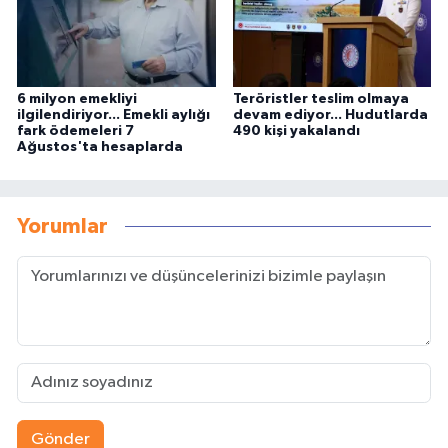
6 milyon emekliyi
Teröristler teslim olmaya
ilgilendiriyor... Emekli aylığı
devam ediyor... Hudutlarda
fark ödemeleri 7
490 kişi yakalandı
Ağustos'ta hesaplarda
Yorumlar
Gönder