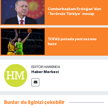
Cumhurbaşkanı Erdoğan'dan
'Terörsüz Türkiye' mesajı
TOFAŞ potada yeni sezonu
hazır
EDITÖR HAKKINDA
Haber Merkezi
Bunlar da ilginizi çekebilir