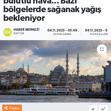
bulutlu hava... Bazı
bölgelerde sağanak yağış
bekleniyor
HABER MERKEZI
04.11.2025 - 05:49
04.11.2025 - 08
EDITÖR
YAYINLANMA
GÜNCELLEME
Paylaş
-
+
A
A