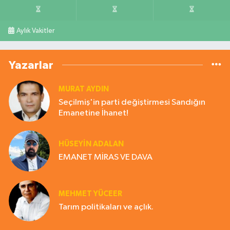
Aylık Vakitler
Yazarlar
MURAT AYDIN
Seçilmiş'in parti değiştirmesi Sandığın
Emanetine İhanet!
HÜSEYIN ADALAN
EMANET MİRAS VE DAVA
MEHMET YÜCEER
Tarım politikaları ve açlık.