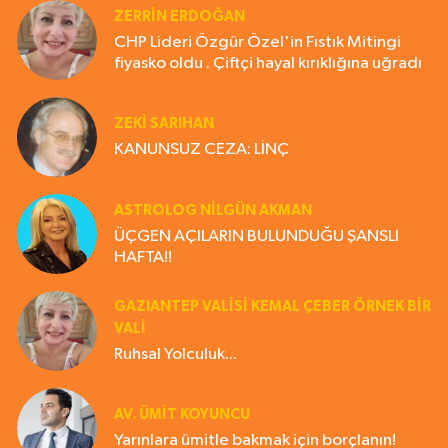
ZERRIN ERDOĞAN
CHP Lideri Özgür Özel'in Fıstık Mitingi
fiyasko oldu . Çiftçi hayal kırıklığına uğradı
ZEKI SARIHAN
KANUNSUZ CEZA: LİNÇ
ASTROLOG NILGÜN AKMAN
ÜÇGEN AÇILARIN BULUNDUĞU ŞANSLI
HAFTA!!
GAZIANTEP VALISI KEMAL ÇEBER ÖRNEK BİR
VALİ
Ruhsal Yolculuk...
AV. ÜMIT KOYUNCU
Yarınlara ümitle bakmak için borçlanın!