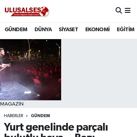
GÜNDEM
Hava Durumu
GÜNDEM
DÜNYA
SİYASET
EKONOMİ
EĞİTİM
DÜNYA
Trafik Durumu
SİYASET
Süper Lig Puan Durumu ve Fikstür
EKONOMİ
Tüm Manşetler
EĞİTİM
Son Dakika Haberleri
SAĞLIK
Haber Arşivi
MAGAZİN
HABERLER
GÜNDEM
MAGAZİN
Yurt genelinde parçalı
SPOR