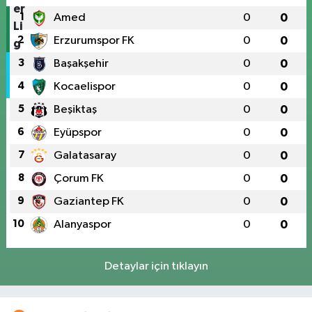
1
Amed
0
0
2
Erzurumspor FK
0
0
3
Başakşehir
0
0
4
Kocaelispor
0
0
5
Beşiktaş
0
0
6
Eyüpspor
0
0
7
Galatasaray
0
0
8
Çorum FK
0
0
9
Gaziantep FK
0
0
10
Alanyaspor
0
0
Detaylar için tıklayın