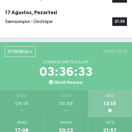
17 Ağustos, Pazartesi
Samsunspor - Göztepe
21:30
İSTANBUL
06.08.2026
SONRAKI VAKTE KALAN
03:36:33
İkindi Namazı
İMSAK
GÜNEŞ
ÖĞLE
04:16
05:58
13:15
İKINDI
AKŞAM
YATSI
17:08
20:23
21:57