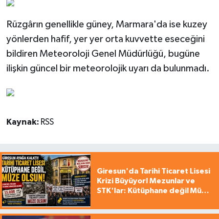
Rüzgârın genellikle güney, Marmara'da ise kuzey
yönlerden hafif, yer yer orta kuvvette eseceğini
bildiren Meteoroloji Genel Müdürlüğü, bugüne
ilişkin güncel bir meteorolojik uyarı da bulunmadı.
Kaynak:
RSS
Giresun'da Tarihi Ticaret Lisesi
Krizi Büyüyor! Mezunlar ve
STK'lar: Kütüphane değil Müze
yapılsın!