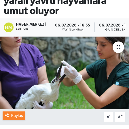
yaralı yavru hayvanlara
umut oluyor
HABER MERKEZI
06.07.2026 - 16:55
06.07.2026 - 17
EDITÖR
YAYINLANMA
GÜNCELLEME
Paylaş
-
+
A
A