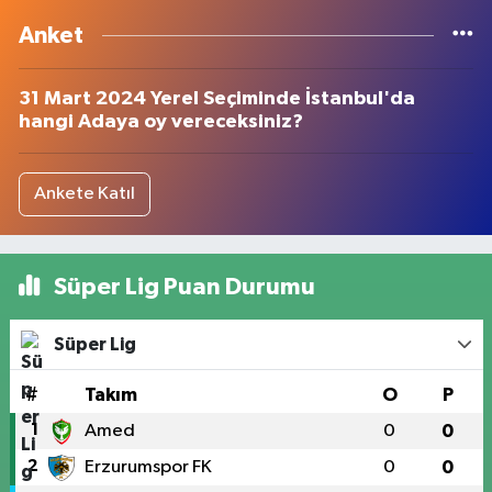
Anket
31 Mart 2024 Yerel Seçiminde İstanbul'da
hangi Adaya oy vereceksiniz?
Ankete Katıl
Süper Lig Puan Durumu
Süper Lig
#
Takım
O
P
1
Amed
0
0
2
Erzurumspor FK
0
0