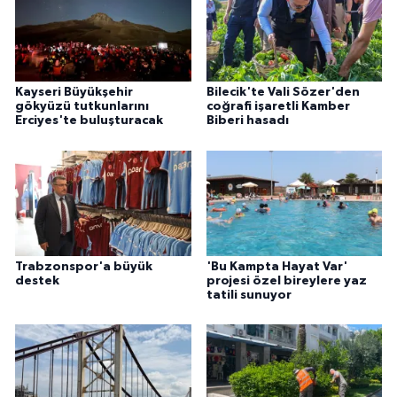
Kayseri Büyükşehir
Bilecik'te Vali Sözer'den
gökyüzü tutkunlarını
coğrafi işaretli Kamber
Erciyes'te buluşturacak
Biberi hasadı
Trabzonspor'a büyük
'Bu Kampta Hayat Var'
destek
projesi özel bireylere yaz
tatili sunuyor