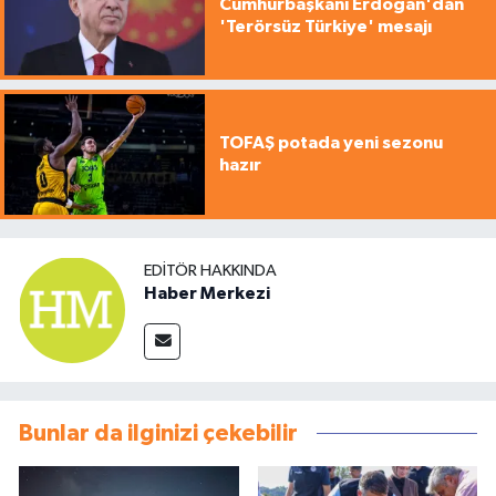
Cumhurbaşkanı Erdoğan'dan
'Terörsüz Türkiye' mesajı
TOFAŞ potada yeni sezonu
hazır
EDITÖR HAKKINDA
Haber Merkezi
Bunlar da ilginizi çekebilir