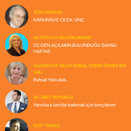
ZEKI SARIHAN
KANUNSUZ CEZA: LİNÇ
ASTROLOG NILGÜN AKMAN
ÜÇGEN AÇILARIN BULUNDUĞU ŞANSLI
HAFTA!!
GAZIANTEP VALISI KEMAL ÇEBER ÖRNEK BİR
VALİ
Ruhsal Yolculuk...
AV. ÜMIT KOYUNCU
Yarınlara ümitle bakmak için borçlanın!
EDIP TEKKOL