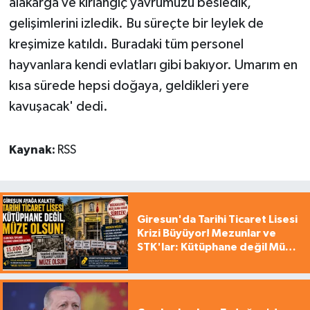
alakarga ve kırlangıç yavrumuzu besledik,
gelişimlerini izledik. Bu süreçte bir leylek de
kreşimize katıldı. Buradaki tüm personel
hayvanlara kendi evlatları gibi bakıyor. Umarım en
kısa sürede hepsi doğaya, geldikleri yere
kavuşacak' dedi.
Kaynak:
RSS
Giresun'da Tarihi Ticaret Lisesi
Krizi Büyüyor! Mezunlar ve
STK'lar: Kütüphane değil Müze
yapılsın!