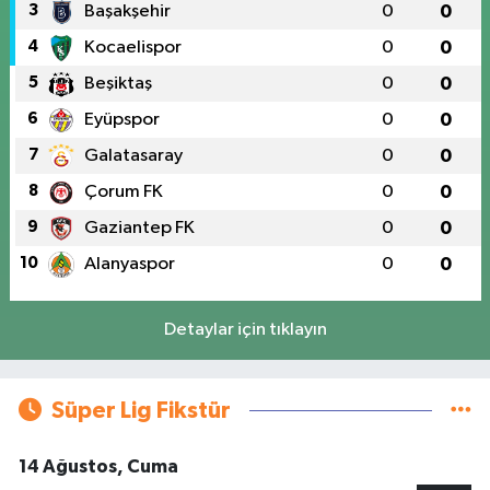
3
Başakşehir
0
0
4
Kocaelispor
0
0
5
Beşiktaş
0
0
6
Eyüpspor
0
0
7
Galatasaray
0
0
8
Çorum FK
0
0
9
Gaziantep FK
0
0
10
Alanyaspor
0
0
Detaylar için tıklayın
Süper Lig Fikstür
14 Ağustos, Cuma