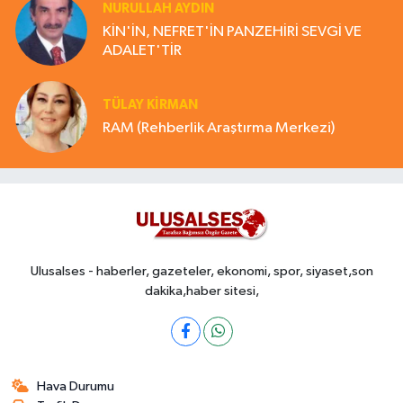
NURULLAH AYDIN
KİN'İN, NEFRET'İN PANZEHİRİ SEVGİ VE
ADALET'TİR
TÜLAY KİRMAN
RAM (Rehberlik Araştırma Merkezi)
Ulusalses - haberler, gazeteler, ekonomi, spor, siyaset,son
dakika,haber sitesi,
Hava Durumu