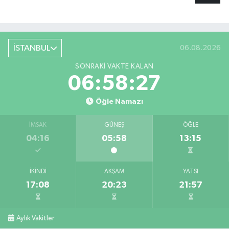
İSTANBUL
06.08.2026
SONRAKI VAKTE KALAN
06:58:27
Öğle Namazı
İMSAK
GÜNEŞ
ÖĞLE
04:16
05:58
13:15
İKINDI
AKŞAM
YATSI
17:08
20:23
21:57
Aylık Vakitler