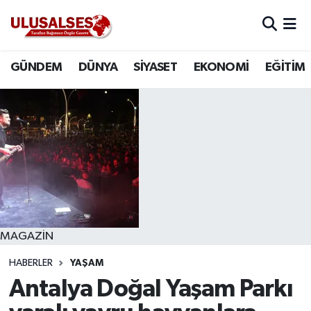
GÜNDEM
Hava Durumu
GÜNDEM
DÜNYA
SİYASET
EKONOMİ
EĞİTİM
DÜNYA
Trafik Durumu
SİYASET
Süper Lig Puan Durumu ve Fikstür
EKONOMİ
Tüm Manşetler
EĞİTİM
Son Dakika Haberleri
SAĞLIK
Haber Arşivi
MAGAZİN
HABERLER
YAŞAM
MAGAZİN
Antalya Doğal Yaşam Parkı
SPOR