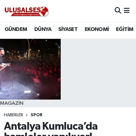
GÜNDEM
Hava Durumu
GÜNDEM
DÜNYA
SİYASET
EKONOMİ
EĞİTİM
DÜNYA
Trafik Durumu
SİYASET
Süper Lig Puan Durumu ve Fikstür
EKONOMİ
Tüm Manşetler
EĞİTİM
Son Dakika Haberleri
SAĞLIK
Haber Arşivi
MAGAZİN
HABERLER
SPOR
MAGAZİN
Antalya Kumluca’da
SPOR