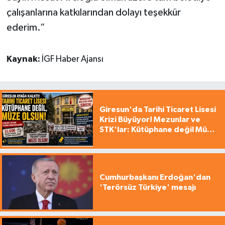
çalışanlarına katkılarından dolayı teşekkür
ederim.”
Kaynak:
İGF Haber Ajansı
Giresun'da Tarihi Ticaret Lisesi
Krizi Büyüyor! Mezunlar ve
STK'lar: Kütüphane değil Müze
yapılsın!
Cumhurbaşkanı Erdoğan'dan
'Terörsüz Türkiye' mesajı