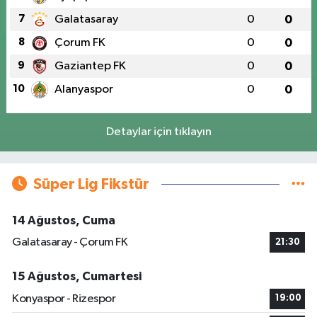
7
Galatasaray
0
0
8
Çorum FK
0
0
9
Gaziantep FK
0
0
10
Alanyaspor
0
0
Detaylar için tıklayın
Süper Lig Fikstür
14 Ağustos, Cuma
Galatasaray - Çorum FK
21:30
15 Ağustos, Cumartesi
Konyaspor - Rizespor
19:00