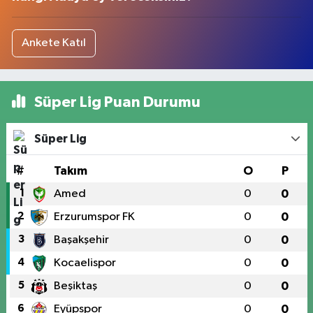
Ankete Katıl
Süper Lig Puan Durumu
Süper Lig
#
Takım
O
P
1
Amed
0
0
2
Erzurumspor FK
0
0
3
Başakşehir
0
0
4
Kocaelispor
0
0
5
Beşiktaş
0
0
6
Eyüpspor
0
0