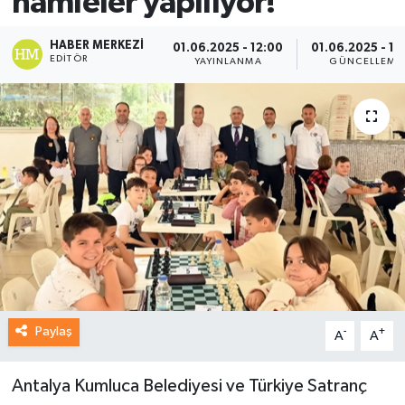
hamleler yapılıyor!
HABER MERKEZI
01.06.2025 - 12:00
01.06.2025 - 12
EDITÖR
YAYINLANMA
GÜNCELLEME
Paylaş
-
+
A
A
Antalya Kumluca Belediyesi ve Türkiye Satranç