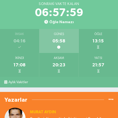
SONRAKI VAKTE KALAN
06:57:59
Öğle Namazı
İMSAK
GÜNEŞ
ÖĞLE
04:16
05:58
13:15
İKINDI
AKŞAM
YATSI
17:08
20:23
21:57
Aylık Vakitler
Yazarlar
MURAT AYDIN