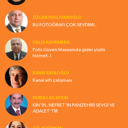
ÖZCAN PEHLİVANOĞLU
BU FOTOĞRAFI ÇOK SEVDİM!..
HALIS KAHRAMAN
Polis Güven Masasında güler yüzlü
hizmet..!
BAHRI KAYAOĞLU
Kanal altı çalışması
NURULLAH AYDIN
KİN'İN, NEFRET'İN PANZEHİRİ SEVGİ VE
ADALET'TİR