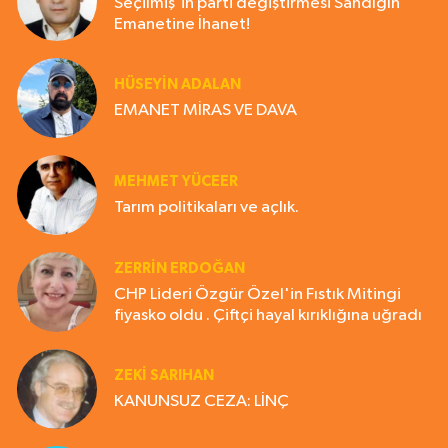
Seçilmiş'in parti değiştirmesi Sandığın
Emanetine İhanet!
HÜSEYIN ADALAN
EMANET MİRAS VE DAVA
MEHMET YÜCEER
Tarım politikaları ve açlık.
ZERRIN ERDOĞAN
CHP Lideri Özgür Özel'in Fıstık Mitingi
fiyasko oldu . Çiftçi hayal kırıklığına uğradı
ZEKI SARIHAN
KANUNSUZ CEZA: LİNÇ