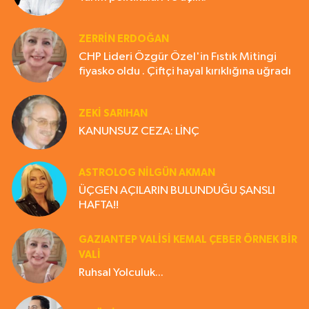
ZERRIN ERDOĞAN
CHP Lideri Özgür Özel'in Fıstık Mitingi
fiyasko oldu . Çiftçi hayal kırıklığına uğradı
ZEKI SARIHAN
KANUNSUZ CEZA: LİNÇ
ASTROLOG NILGÜN AKMAN
ÜÇGEN AÇILARIN BULUNDUĞU ŞANSLI
HAFTA!!
GAZIANTEP VALISI KEMAL ÇEBER ÖRNEK BİR
VALİ
Ruhsal Yolculuk...