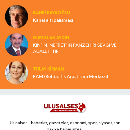
BAHRI KAYAOĞLU
Kanal altı çalışması
NURULLAH AYDIN
KİN'İN, NEFRET'İN PANZEHİRİ SEVGİ VE
ADALET'TİR
TÜLAY KİRMAN
RAM (Rehberlik Araştırma Merkezi)
Ulusalses - haberler, gazeteler, ekonomi, spor, siyaset,son
dakika,haber sitesi,