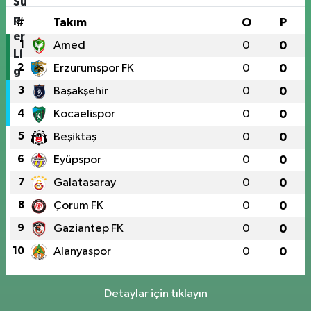
#
Takım
O
P
1
Amed
0
0
2
Erzurumspor FK
0
0
3
Başakşehir
0
0
4
Kocaelispor
0
0
5
Beşiktaş
0
0
6
Eyüpspor
0
0
7
Galatasaray
0
0
8
Çorum FK
0
0
9
Gaziantep FK
0
0
10
Alanyaspor
0
0
Detaylar için tıklayın