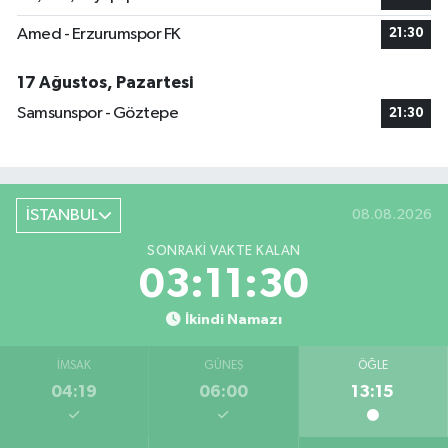
Amed - Erzurumspor FK
21:30
17 Ağustos, Pazartesi
Samsunspor - Göztepe
21:30
İSTANBUL
08.08.2026
SONRAKI VAKTE KALAN
03:11:29
İkindi Namazı
İMSAK
GÜNEŞ
ÖĞLE
04:19
06:00
13:15