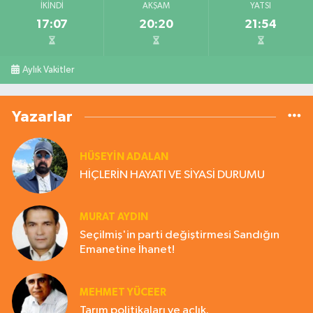
İKINDI
AKŞAM
YATSI
17:07
20:20
21:54
Aylık Vakitler
Yazarlar
HÜSEYIN ADALAN
HİÇLERİN HAYATI VE SİYASİ DURUMU
MURAT AYDIN
Seçilmiş'in parti değiştirmesi Sandığın
Emanetine İhanet!
MEHMET YÜCEER
Tarım politikaları ve açlık.