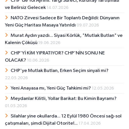
CHP'de Yol Ayrımı: Yargı Süreci, Kurultay Tartışması
ve Belirsiz Gelecek
14.07.2026
NATO Zirvesi Sadece Bir Toplantı Değildi: Dünyanın
Yeni Güç Haritası Masaya Yatırıldı
09.07.2026
Murat Aydın yazdı... Siyasi Körlük, "Mutlak Butlan" ve
Kalenin Çöküşü
19.06.2026
CHP'Yİ KİM YIPRATIYOR? CHP'NİN SONU NE
OLACAK?
10.06.2026
CHP'ye Mutlak Butlan, Erken Seçim sinyali mi?
22.05.2026
Yeni Anayasa mı, Yeni Güç Tahkimi mi?
12.05.2026
Meydanlar Kilitli, Yollar Barikat: Bu Kimin Bayramı?
01.05.2026
Silahlar yine okullarda... 12 Eylül 1980 Öncesi sağ-sol
çatışmaları, şimdi Dijital Otorite!...
17.04.2026