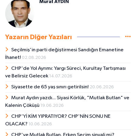
Murat AYDIN
Yazarın Diğer Yazıları
Seçilmiş'in parti değiştirmesi Sandığın Emanetine
İhanet!
02.08.2026
CHP'de Yol Ayrımı: Yargı Süreci, Kurultay Tartışması
ve Belirsiz Gelecek
14.07.2026
Siyasette de 65 yaş sınırı getirilsin!
20.06.2026
Murat Aydın yazdı... Siyasi Körlük, "Mutlak Butlan" ve
Kalenin Çöküşü
19.06.2026
CHP'Yİ KİM YIPRATIYOR? CHP'NİN SONU NE
OLACAK?
10.06.2026
CHP'ye Mutlak Butlan, Erken Seçim sinyali mi?