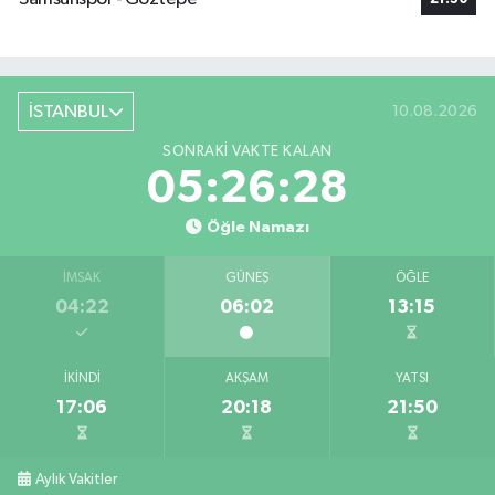
İSTANBUL
10.08.2026
SONRAKI VAKTE KALAN
05:26:27
Öğle Namazı
İMSAK
GÜNEŞ
ÖĞLE
04:22
06:02
13:15
İKINDI
AKŞAM
YATSI
17:06
20:18
21:50
Aylık Vakitler