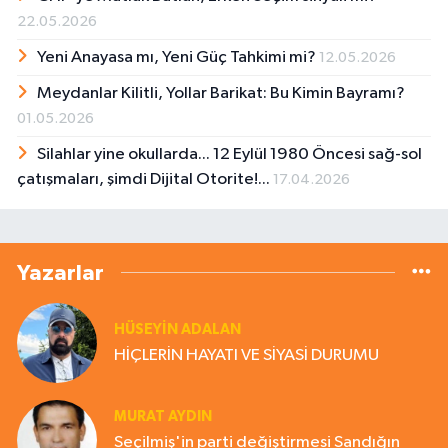
22.05.2026
Yeni Anayasa mı, Yeni Güç Tahkimi mi?
12.05.2026
Meydanlar Kilitli, Yollar Barikat: Bu Kimin Bayramı?
01.05.2026
Silahlar yine okullarda... 12 Eylül 1980 Öncesi sağ-sol
çatışmaları, şimdi Dijital Otorite!...
17.04.2026
Yazarlar
HÜSEYIN ADALAN
HİÇLERİN HAYATI VE SİYASİ DURUMU
MURAT AYDIN
Seçilmiş'in parti değiştirmesi Sandığın