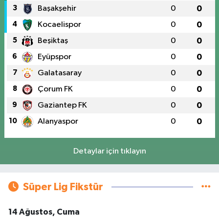
3
Başakşehir
0
0
4
Kocaelispor
0
0
5
Beşiktaş
0
0
6
Eyüpspor
0
0
7
Galatasaray
0
0
8
Çorum FK
0
0
9
Gaziantep FK
0
0
10
Alanyaspor
0
0
Detaylar için tıklayın
Süper Lig Fikstür
14 Ağustos, Cuma