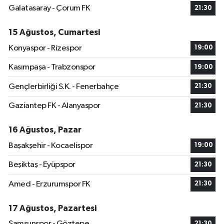
Galatasaray - Çorum FK
21:30
15 Ağustos, Cumartesi
Konyaspor - Rizespor
19:00
Kasımpaşa - Trabzonspor
19:00
Gençlerbirliği S.K. - Fenerbahçe
21:30
Gaziantep FK - Alanyaspor
21:30
16 Ağustos, Pazar
Başakşehir - Kocaelispor
19:00
Beşiktaş - Eyüpspor
21:30
Amed - Erzurumspor FK
21:30
17 Ağustos, Pazartesi
Samsunspor - Göztepe
21:30