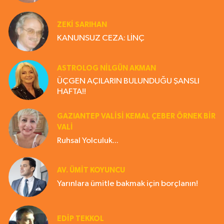
ZEKI SARIHAN
KANUNSUZ CEZA: LİNÇ
ASTROLOG NILGÜN AKMAN
ÜÇGEN AÇILARIN BULUNDUĞU ŞANSLI
HAFTA!!
GAZIANTEP VALISI KEMAL ÇEBER ÖRNEK BİR
VALİ
Ruhsal Yolculuk...
AV. ÜMIT KOYUNCU
Yarınlara ümitle bakmak için borçlanın!
EDIP TEKKOL