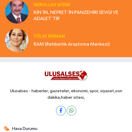
NURULLAH AYDIN
KİN'İN, NEFRET'İN PANZEHİRİ SEVGİ VE
ADALET'TİR
TÜLAY KİRMAN
RAM (Rehberlik Araştırma Merkezi)
Ulusalses - haberler, gazeteler, ekonomi, spor, siyaset,son
dakika,haber sitesi,
Hava Durumu