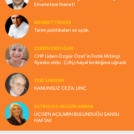
Emanetine İhanet!
MEHMET YÜCEER
Tarım politikaları ve açlık.
ZERRIN ERDOĞAN
CHP Lideri Özgür Özel'in Fıstık Mitingi
fiyasko oldu . Çiftçi hayal kırıklığına uğradı
ZEKI SARIHAN
KANUNSUZ CEZA: LİNÇ
ASTROLOG NILGÜN AKMAN
ÜÇGEN AÇILARIN BULUNDUĞU ŞANSLI
HAFTA!!