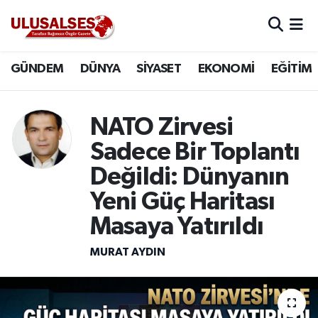
GÜNDEM
Hava Durumu
GÜNDEM
DÜNYA
SİYASET
EKONOMİ
EĞİTİM
DÜNYA
Trafik Durumu
NATO Zirvesi
SİYASET
Süper Lig Puan Durumu ve Fikstür
Sadece Bir Toplantı
EKONOMİ
Tüm Manşetler
Değildi: Dünyanın
Yeni Güç Haritası
EĞİTİM
Son Dakika Haberleri
Masaya Yatırıldı
SAĞLIK
Haber Arşivi
MURAT AYDIN
MAGAZİN
SPOR