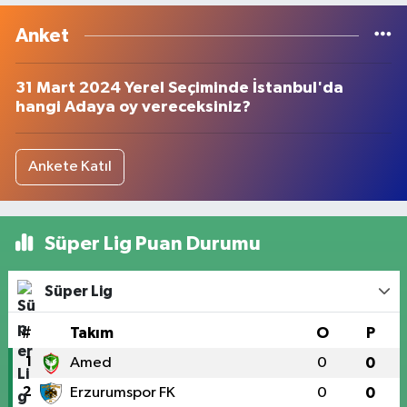
Anket
31 Mart 2024 Yerel Seçiminde İstanbul'da
hangi Adaya oy vereceksiniz?
Ankete Katıl
Süper Lig Puan Durumu
Süper Lig
#
Takım
O
P
1
Amed
0
0
2
Erzurumspor FK
0
0