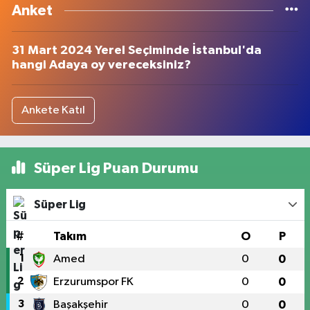
Anket
31 Mart 2024 Yerel Seçiminde İstanbul'da
hangi Adaya oy vereceksiniz?
Ankete Katıl
Süper Lig Puan Durumu
Süper Lig
#
Takım
O
P
1
Amed
0
0
2
Erzurumspor FK
0
0
3
Başakşehir
0
0