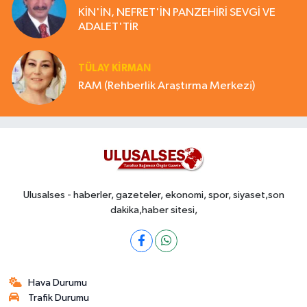
KİN'İN, NEFRET'İN PANZEHİRİ SEVGİ VE
ADALET'TİR
TÜLAY KİRMAN
RAM (Rehberlik Araştırma Merkezi)
Ulusalses - haberler, gazeteler, ekonomi, spor, siyaset,son
dakika,haber sitesi,
Hava Durumu
Trafik Durumu