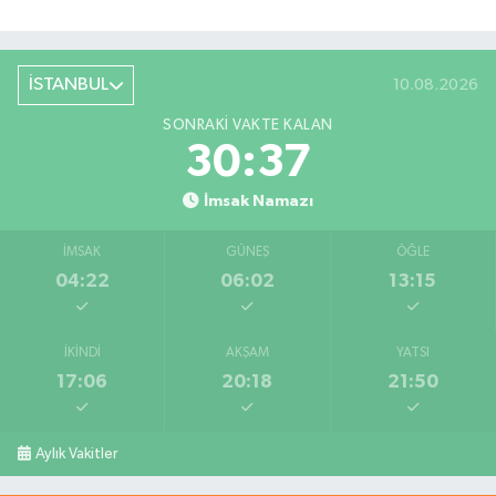
İSTANBUL
10.08.2026
SONRAKI VAKTE KALAN
30:36
İmsak Namazı
İMSAK
GÜNEŞ
ÖĞLE
04:22
06:02
13:15
İKINDI
AKŞAM
YATSI
17:06
20:18
21:50
Aylık Vakitler