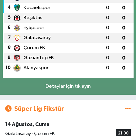
4
Kocaelispor
0
0
5
Beşiktaş
0
0
6
Eyüpspor
0
0
7
Galatasaray
0
0
8
Çorum FK
0
0
9
Gaziantep FK
0
0
10
Alanyaspor
0
0
Detaylar için tıklayın
Süper Lig Fikstür
14 Ağustos, Cuma
Galatasaray - Çorum FK
21:30