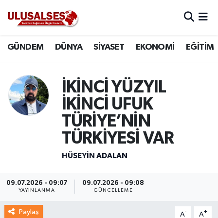
GÜNDEM
Hava Durumu
GÜNDEM
DÜNYA
SİYASET
EKONOMİ
EĞİTİM
DÜNYA
Trafik Durumu
İKİNCİ YÜZYIL
SİYASET
Süper Lig Puan Durumu ve Fikstür
İKİNCİ UFUK
EKONOMİ
Tüm Manşetler
TÜRİYE’NİN
TÜRKİYESİ VAR
EĞİTİM
Son Dakika Haberleri
HÜSEYIN ADALAN
SAĞLIK
Haber Arşivi
09.07.2026 - 09:07
09.07.2026 - 09:08
MAGAZİN
YAYINLANMA
GÜNCELLEME
SPOR
Paylaş
-
+
A
A