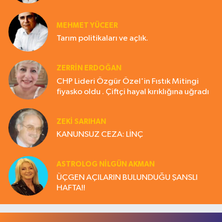
MEHMET YÜCEER
Tarım politikaları ve açlık.
ZERRIN ERDOĞAN
CHP Lideri Özgür Özel'in Fıstık Mitingi
fiyasko oldu . Çiftçi hayal kırıklığına uğradı
ZEKI SARIHAN
KANUNSUZ CEZA: LİNÇ
ASTROLOG NILGÜN AKMAN
ÜÇGEN AÇILARIN BULUNDUĞU ŞANSLI
HAFTA!!