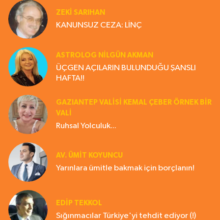
ZEKI SARIHAN
KANUNSUZ CEZA: LİNÇ
ASTROLOG NILGÜN AKMAN
ÜÇGEN AÇILARIN BULUNDUĞU ŞANSLI
HAFTA!!
GAZIANTEP VALISI KEMAL ÇEBER ÖRNEK BİR
VALİ
Ruhsal Yolculuk...
AV. ÜMIT KOYUNCU
Yarınlara ümitle bakmak için borçlanın!
EDIP TEKKOL
Sığınmacılar Türkiye'yi tehdit ediyor (!)