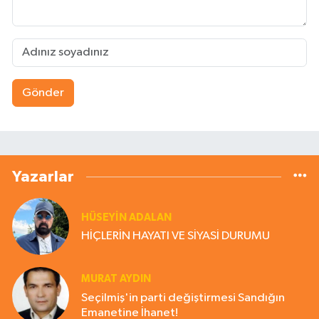
Gönder
Yazarlar
HÜSEYIN ADALAN
HİÇLERİN HAYATI VE SİYASİ DURUMU
MURAT AYDIN
Seçilmiş'in parti değiştirmesi Sandığın
Emanetine İhanet!