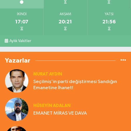
İKINDI
AKŞAM
YATSI
17:07
20:21
21:56
Aylık Vakitler
Yazarlar
MURAT AYDIN
Seçilmiş'in parti değiştirmesi Sandığın
Emanetine İhanet!
HÜSEYIN ADALAN
EMANET MİRAS VE DAVA