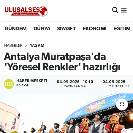
GÜNDEM
Hava Durumu
GÜNDEM
DÜNYA
SİYASET
EKONOMİ
EĞİTİM
DÜNYA
Trafik Durumu
HABERLER
YAŞAM
SİYASET
Süper Lig Puan Durumu ve Fikstür
Antalya Muratpaşa'da
'Yöresel Renkler' hazırlığı
EKONOMİ
Tüm Manşetler
HABER MERKEZI
04.09.2025 - 10:10
04.09.2025 - 10
EĞİTİM
Son Dakika Haberleri
EDITÖR
YAYINLANMA
GÜNCELLEME
SAĞLIK
Haber Arşivi
MAGAZİN
SPOR