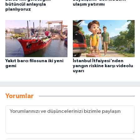
bütüncül anlayışla
ulaşım yatırımı
planlıyoruz
Yakıt barcı filosuna iki yeni
İstanbul İtfaiyesi'nden
gemi
yangın riskine karşı videolu
uyarı
Yorumlar