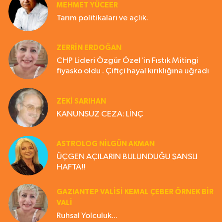
MEHMET YÜCEER
Tarım politikaları ve açlık.
ZERRIN ERDOĞAN
CHP Lideri Özgür Özel'in Fıstık Mitingi
fiyasko oldu . Çiftçi hayal kırıklığına uğradı
ZEKI SARIHAN
KANUNSUZ CEZA: LİNÇ
ASTROLOG NILGÜN AKMAN
ÜÇGEN AÇILARIN BULUNDUĞU ŞANSLI
HAFTA!!
GAZIANTEP VALISI KEMAL ÇEBER ÖRNEK BİR
VALİ
Ruhsal Yolculuk...