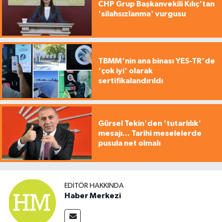
CHP Grup Başkanvekili Kılıç'tan
'silahsızlanma' vurgusu
TBMM'nin ana binası YES-TR'de
'çok iyi' olarak
sertifikalandırıldı
Gürsel Tekin'den 'tutarlılık'
mesajı... Tarihi meselelerde
pusula net olmalı
EDITÖR HAKKINDA
Haber Merkezi