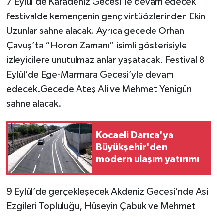
7 Eylül’de Karadeniz Gecesi ile devam edecek
festivalde kemençenin genç virtüözlerinden Ekin
Uzunlar sahne alacak. Ayrıca gecede Orhan
Çavuş’ta “Horon Zamanı” isimli gösterisiyle
izleyicilere unutulmaz anlar yaşatacak. Festival 8
Eylül’de Ege-Marmara Gecesi’yle devam
edecek.Gecede Ateş Ali ve Mehmet Yenigün
sahne alacak.
Kocaeli Darıca'ya
Büyükşehir'den
modern ulaşım yatırımı
9 Eylül’de gerçekleşecek Akdeniz Gecesi’nde Asi
Ezgileri Topluluğu, Hüseyin Çabuk ve Mehmet