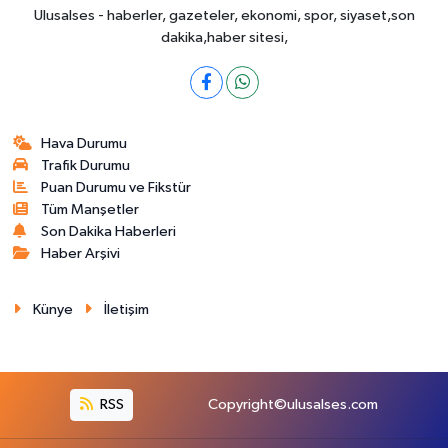
Ulusalses - haberler, gazeteler, ekonomi, spor, siyaset,son
dakika,haber sitesi,
Hava Durumu
Trafik Durumu
Puan Durumu ve Fikstür
Tüm Manşetler
Son Dakika Haberleri
Haber Arşivi
Künye
İletişim
RSS
Copyright©ulusalses.com