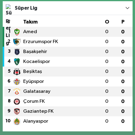
Süper Lig
#
Takım
O
P
1
Amed
0
0
2
Erzurumspor FK
0
0
3
Başakşehir
0
0
4
Kocaelispor
0
0
5
Beşiktaş
0
0
6
Eyüpspor
0
0
7
Galatasaray
0
0
8
Çorum FK
0
0
9
Gaziantep FK
0
0
10
Alanyaspor
0
0