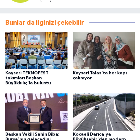
Bunlar da ilginizi çekebilir
Kayseri TEKNOFEST
Kayseri Talas'ta her kapı
takımları Başkan
çalınıyor
Büyükkılıç'la buluştu
Başkan Vekili Şahin Biba:
Kocaeli Darıca'ya
Bursa'nın geleceğini
Büyükşehir'den modern