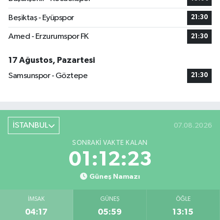
Beşiktaş - Eyüpspor
21:30
Amed - Erzurumspor FK
21:30
17 Ağustos, Pazartesi
Samsunspor - Göztepe
21:30
İSTANBUL
07.08.2026
SONRAKI VAKTE KALAN
01:12:22
Güneş Namazı
İMSAK
GÜNEŞ
ÖĞLE
04:17
05:59
13:15