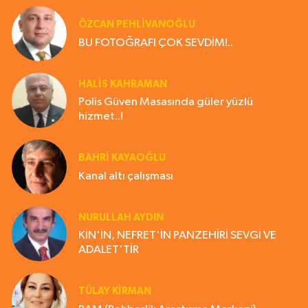
ÖZCAN PEHLİVANOĞLU
BU FOTOĞRAFI ÇOK SEVDİM!..
HALIS KAHRAMAN
Polis Güven Masasında güler yüzlü
hizmet..!
BAHRI KAYAOĞLU
Kanal altı çalışması
NURULLAH AYDIN
KİN'İN, NEFRET'İN PANZEHİRİ SEVGİ VE
ADALET'TİR
TÜLAY KİRMAN