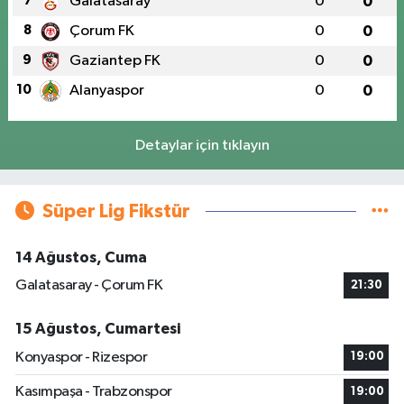
7
Galatasaray
0
0
8
Çorum FK
0
0
9
Gaziantep FK
0
0
10
Alanyaspor
0
0
Detaylar için tıklayın
Süper Lig Fikstür
14 Ağustos, Cuma
Galatasaray - Çorum FK
21:30
15 Ağustos, Cumartesi
Konyaspor - Rizespor
19:00
Kasımpaşa - Trabzonspor
19:00