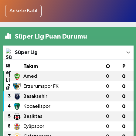
Ankete Katıl
Süper Lig Puan Durumu
Süper Lig
#
Takım
O
P
1
Amed
0
0
2
Erzurumspor FK
0
0
3
Başakşehir
0
0
4
Kocaelispor
0
0
5
Beşiktaş
0
0
6
Eyüpspor
0
0