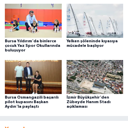
Bursa Yıldırım'da binlerce
Yelken şöleninde kıyasıya
çocuk Yaz Spor Okullarında
mücadele başlıyor
buluşuyor
Bursa Osmangazili başarılı
İzmir Büyükşehir'den
pilot kupasını Başkan
Zübeyde Hanım Stadı
Aydın'la paylaştı
açıklaması