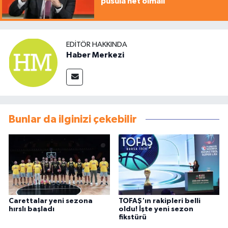
pusula net olmalı
EDITÖR HAKKINDA
Haber Merkezi
Bunlar da ilginizi çekebilir
Carettalar yeni sezona
TOFAŞ'ın rakipleri belli
hırslı başladı
oldu! İşte yeni sezon
fikstürü