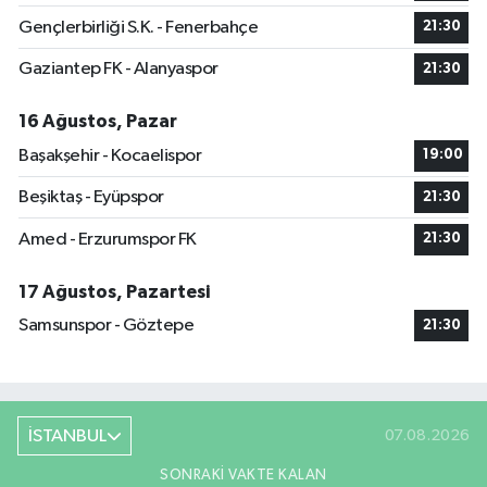
Gençlerbirliği S.K. - Fenerbahçe
21:30
Gaziantep FK - Alanyaspor
21:30
16 Ağustos, Pazar
Başakşehir - Kocaelispor
19:00
Beşiktaş - Eyüpspor
21:30
Amed - Erzurumspor FK
21:30
17 Ağustos, Pazartesi
Samsunspor - Göztepe
21:30
İSTANBUL
07.08.2026
SONRAKI VAKTE KALAN