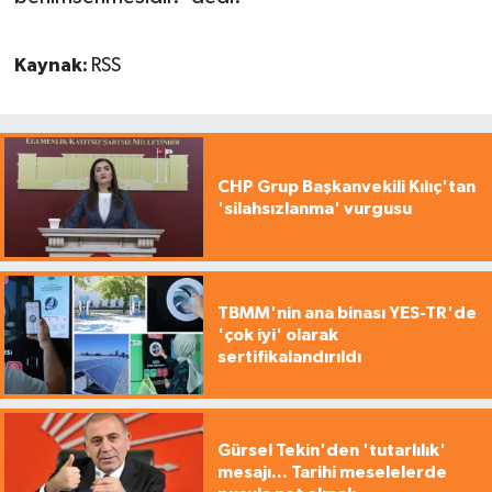
Kaynak:
RSS
CHP Grup Başkanvekili Kılıç'tan
'silahsızlanma' vurgusu
TBMM'nin ana binası YES-TR'de
'çok iyi' olarak
sertifikalandırıldı
Gürsel Tekin'den 'tutarlılık'
mesajı... Tarihi meselelerde