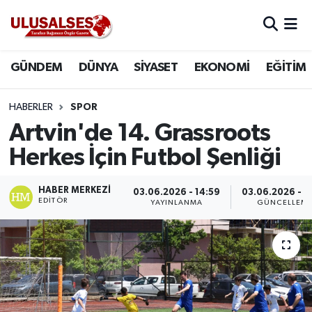
GÜNDEM
Hava Durumu
GÜNDEM
DÜNYA
SİYASET
EKONOMİ
EĞİTİM
DÜNYA
Trafik Durumu
HABERLER
SPOR
SİYASET
Süper Lig Puan Durumu ve Fikstür
Artvin'de 14. Grassroots
Herkes İçin Futbol Şenliği
EKONOMİ
Tüm Manşetler
HABER MERKEZI
03.06.2026 - 14:59
03.06.2026 - 1
EĞİTİM
Son Dakika Haberleri
EDITÖR
YAYINLANMA
GÜNCELLEM
SAĞLIK
Haber Arşivi
MAGAZİN
SPOR