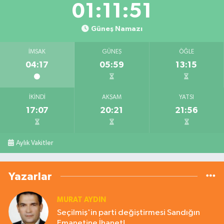
01:11:50
Güneş Namazı
İMSAK
GÜNEŞ
ÖĞLE
04:17
05:59
13:15
İKINDI
AKŞAM
YATSI
17:07
20:21
21:56
Aylık Vakitler
Yazarlar
MURAT AYDIN
Seçilmiş'in parti değiştirmesi Sandığın
Emanetine İhanet!