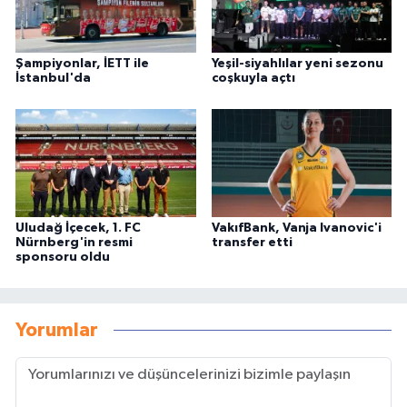
Şampiyonlar, İETT ile
Yeşil-siyahlılar yeni sezonu
İstanbul'da
coşkuyla açtı
Uludağ İçecek, 1. FC
VakıfBank, Vanja Ivanovic'i
Nürnberg'in resmi
transfer etti
sponsoru oldu
Yorumlar