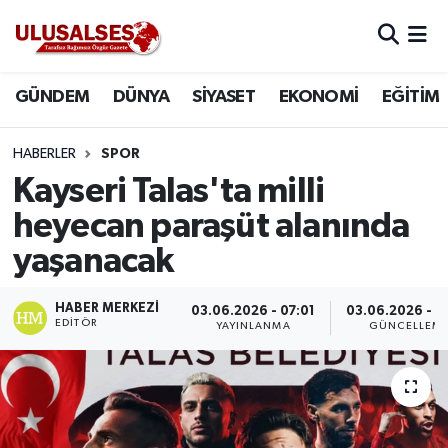
GÜNDEM
Hava Durumu
GÜNDEM
DÜNYA
SİYASET
EKONOMİ
EĞİTİM
DÜNYA
Trafik Durumu
HABERLER
SPOR
SİYASET
Süper Lig Puan Durumu ve Fikstür
Kayseri Talas'ta milli
heyecan paraşüt alanında
EKONOMİ
Tüm Manşetler
yaşanacak
EĞİTİM
Son Dakika Haberleri
HABER MERKEZI
03.06.2026 - 07:01
03.06.2026 - 0
EDITÖR
YAYINLANMA
GÜNCELLEM
SAĞLIK
Haber Arşivi
MAGAZİN
SPOR