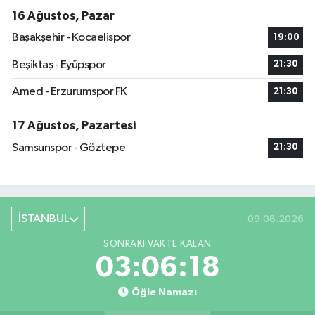
16 Ağustos, Pazar
Başakşehir - Kocaelispor
19:00
Beşiktaş - Eyüpspor
21:30
Amed - Erzurumspor FK
21:30
17 Ağustos, Pazartesi
Samsunspor - Göztepe
21:30
İSTANBUL
09.08.2026
SONRAKI VAKTE KALAN
03:06:17
Öğle Namazı