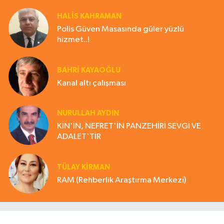
HALIS KAHRAMAN
Polis Güven Masasında güler yüzlü
hizmet..!
BAHRI KAYAOĞLU
Kanal altı çalışması
NURULLAH AYDIN
KİN'İN, NEFRET'İN PANZEHİRİ SEVGİ VE
ADALET'TİR
TÜLAY KİRMAN
RAM (Rehberlik Araştırma Merkezi)