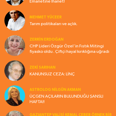
Emanetine İhanet!
MEHMET YÜCEER
Tarım politikaları ve açlık.
ZERRIN ERDOĞAN
CHP Lideri Özgür Özel'in Fıstık Mitingi
fiyasko oldu . Çiftçi hayal kırıklığına uğradı
ZEKI SARIHAN
KANUNSUZ CEZA: LİNÇ
ASTROLOG NILGÜN AKMAN
ÜÇGEN AÇILARIN BULUNDUĞU ŞANSLI
HAFTA!!
GAZIANTEP VALISI KEMAL ÇEBER ÖRNEK BİR