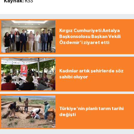
Kaynak:
RSS
Kırgız Cumhuriyeti Antalya
Başkonsolosu Başkan Vekili
Özdemir'i ziyaret etti
Kadınlar artık şehirlerde söz
sahibi oluyor
Türkiye'nin planlı tarım tarihi
değişti