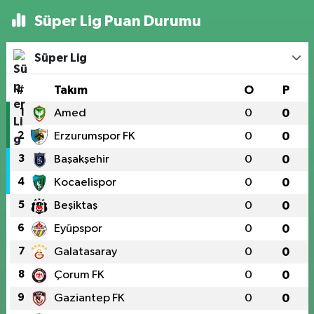
Süper Lig Puan Durumu
Süper Lig
#
Takım
O
P
1
Amed
0
0
2
Erzurumspor FK
0
0
3
Başakşehir
0
0
4
Kocaelispor
0
0
5
Beşiktaş
0
0
6
Eyüpspor
0
0
7
Galatasaray
0
0
8
Çorum FK
0
0
9
Gaziantep FK
0
0