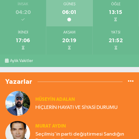
İMSAK
GÜNEŞ
ÖĞLE
04:20
06:01
13:15
İKINDI
AKŞAM
YATSI
17:06
20:19
21:52
Aylık Vakitler
Yazarlar
HÜSEYIN ADALAN
HİÇLERİN HAYATI VE SİYASİ DURUMU
MURAT AYDIN
Seçilmiş'in parti değiştirmesi Sandığın