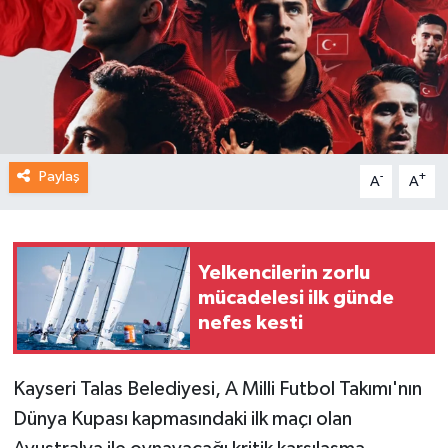
Paylaş
-
+
A
A
Yelkencilerin zorlu
mücadelesi ilk günde
nefes kesti
Kayseri Talas Belediyesi, A Milli Futbol Takımı'nın
Dünya Kupası kapmasındaki ilk maçı olan