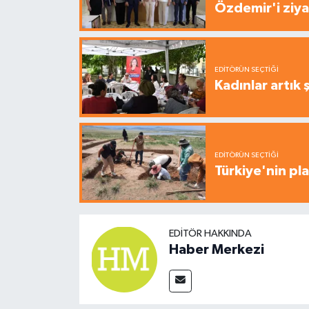
Özdemir'i ziya
EDITÖRÜN SEÇTIĞI
Kadınlar artık 
EDITÖRÜN SEÇTIĞI
Türkiye'nin pla
EDITÖR HAKKINDA
Haber Merkezi