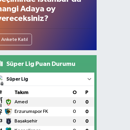
hangi Adaya oy
vereceksiniz?
Ankete Katıl
Süper Lig Puan Durumu
Süper Lig
#
Takım
O
P
1
Amed
0
0
2
Erzurumspor FK
0
0
3
Başakşehir
0
0