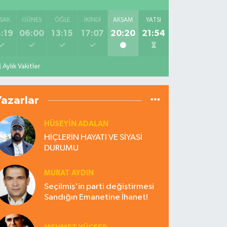
SAK
GÜNEŞ
ÖĞLE
İKINDI
AKŞAM
YATSI
:19
06:00
13:15
17:07
20:20
21:54
Aylık Vakitler
Yazarlar
HÜSEYIN ADALAN
HİÇLERİN HAYATI VE SİYASİ
DURUMU
MURAT AYDIN
Seçilmiş'in parti değiştirmesi
Sandığın Emanetine İhanet!