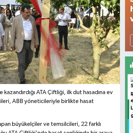
 kazandırdığı ATA Çiftliği, ilk dut hasadına ev
ileri, ABB yöneticileriyle birlikte hasat
an büyükelçiler ve temsilcileri, 22 farklı
u ATA Çiftliği'nde hasat şenliğinde bir araya