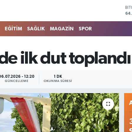
BI
64
DO
47
EU
EĞİTİM
SAĞLIK
MAGAZİN
SPOR
55
ST
64,
GR
de ilk dut toplandı
66
Bİ
13.
06.07.2026 - 12:20
1 DK
GÜNCELLEME
OKUNMA SÜRESI