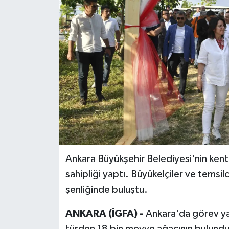
Ankara Büyükşehir Belediyesi'nin kente
sahipliği yaptı. Büyükelçiler ve temsilc
şenliğinde buluştu.
ANKARA (İGFA) -
Ankara'da görev yap
türden 18 bin meyve ağacının bulunduğ