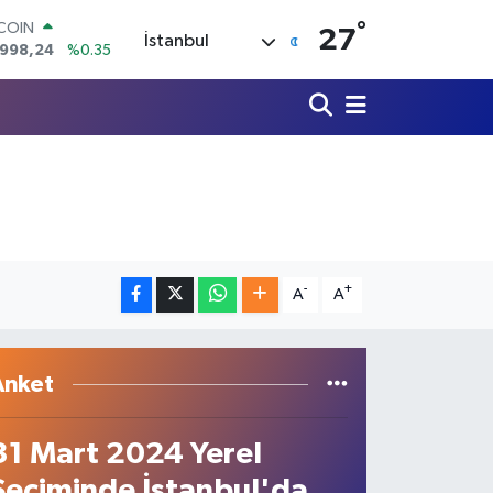
TCOIN
.998,24
%0.35
°
27
İstanbul
LAR
,7436
%0.18
RO
,2510
%0.32
ERLİN
4811
%0.38
AM ALTIN
60.55
%0.03
ST100
779
%-14
-
+
A
A
Anket
31 Mart 2024 Yerel
Seçiminde İstanbul'da