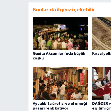
Bunlar da ilginizi çekebilir
Ganita Akşamları'nda büyük
Kırsal yol
coşku
Ayvalık'ta üretici ve el emeği
DAĞDER v
pazarı renk katıyor
eğitim için