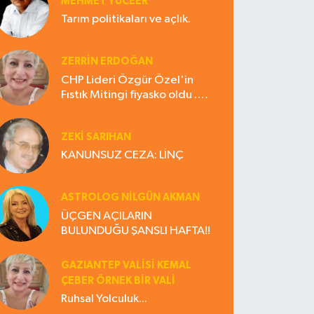
MEHMET YÜCEER
Tarım politikaları ve açlık.
ZERRIN ERDOĞAN
CHP Lideri Özgür Özel'in
Fıstık Mitingi fiyasko oldu .
Çiftçi hayal kırıklığına uğradı
ZEKI SARIHAN
KANUNSUZ CEZA: LİNÇ
ASTROLOG NILGÜN AKMAN
ÜÇGEN AÇILARIN
BULUNDUĞU ŞANSLI HAFTA!!
GAZIANTEP VALISI KEMAL
ÇEBER ÖRNEK BİR VALİ
Ruhsal Yolculuk...