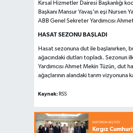
Kırsal Hizmetler Dairesi Başkanlığı 
Başkanı Mansur Yavaş'ın eşi Nursen Ya
ABB Genel Sekreter Yardımcısı Ahmet 
HASAT SEZONU BAŞLADI
Hasat sezonuna dut ile başlanırken, b
ağacındaki dutları topladı. Sezonun i
Yardımcısı Ahmet Mekin Tüzün, dut hasad
ağaçlarının alandaki tarım vizyonuna ka
Kaynak:
RSS
EDITÖRÜN SEÇTIĞI
Kırgız Cumhuri