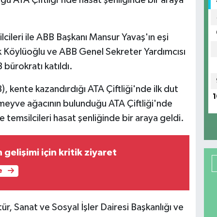
lcileri ile ABB Başkanı Mansur Yavaş'ın eşi
k Köylüoğlu ve ABB Genel Sekreter Yardımcısı
bürokratı katıldı.
, kente kazandırdığı ATA Çiftliği'nde ilk dut
1
n meyve ağacının bulunduğu ATA Çiftliği'nde
temsilcileri hasat şenliğinde bir araya geldi.
gelişimi için kritik ziyaret
e
ltür, Sanat ve Sosyal İşler Dairesi Başkanlığı ve