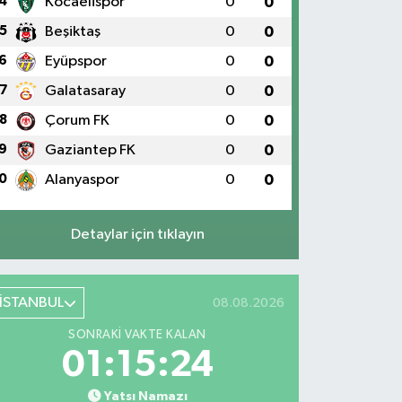
4
Kocaelispor
0
0
5
Beşiktaş
0
0
6
Eyüpspor
0
0
7
Galatasaray
0
0
8
Çorum FK
0
0
9
Gaziantep FK
0
0
0
Alanyaspor
0
0
Detaylar için tıklayın
İSTANBUL
08.08.2026
SONRAKI VAKTE KALAN
01:15:23
Yatsı Namazı