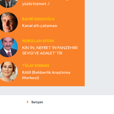
yüzlü hizmet..!
BAHRI KAYAOĞLU
Kanal altı çalışması
NURULLAH AYDIN
KİN'İN, NEFRET'İN PANZEHİRİ
SEVGİ VE ADALET'TİR
TÜLAY KİRMAN
RAM (Rehberlik Araştırma
Merkezi)
İletişim