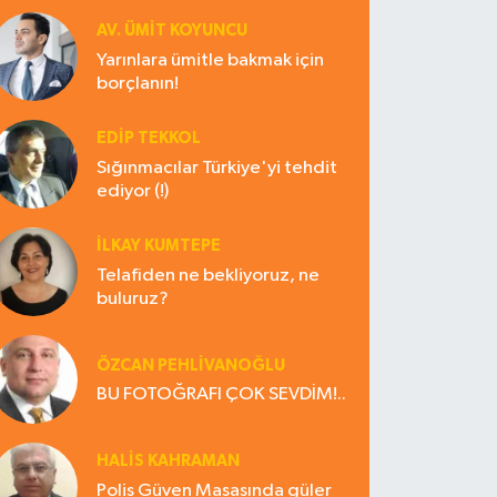
AV. ÜMIT KOYUNCU
Yarınlara ümitle bakmak için
borçlanın!
EDIP TEKKOL
Sığınmacılar Türkiye'yi tehdit
ediyor (!)
İLKAY KUMTEPE
Telafiden ne bekliyoruz, ne
buluruz?
ÖZCAN PEHLİVANOĞLU
BU FOTOĞRAFI ÇOK SEVDİM!..
HALIS KAHRAMAN
Polis Güven Masasında güler