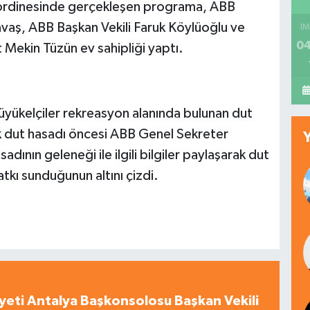
koordinesinde gerçekleşen programa, ABB
vaş, ABB Başkan Vekili Faruk Köylüoğlu ve
İM
04
Mekin Tüzün ev sahipliği yaptı.
üyükelçiler rekreasyon alanında bulunan dut
lk dut hasadı öncesi ABB Genel Sekreter
ının geleneği ile ilgili bilgiler paylaşarak dut
tkı sunduğunun altını çizdi.
yeti Antalya Başkonsolosu Başkan Vekili