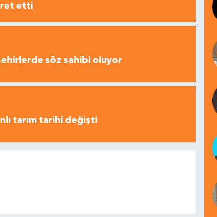
ret etti
şehirlerde söz sahibi oluyor
nlı tarım tarihi değişti