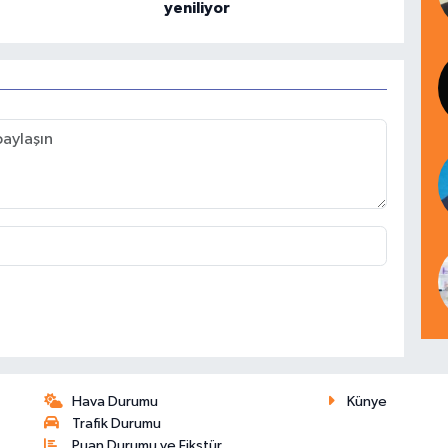
yeniliyor
Hava Durumu
Künye
Trafik Durumu
Puan Durumu ve Fikstür