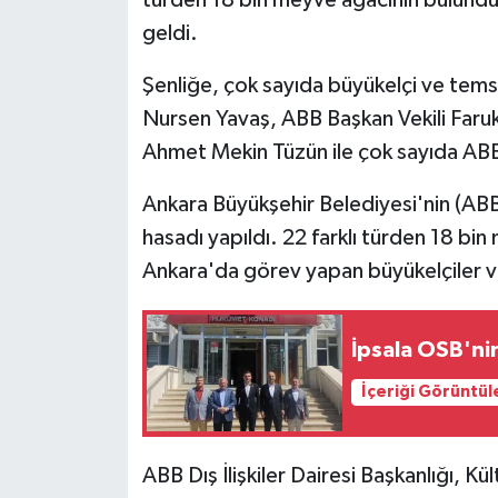
geldi.
⁠Şenliğe, çok sayıda büyükelçi ve temsi
Nursen Yavaş, ABB Başkan Vekili Faru
Ahmet Mekin Tüzün ile çok sayıda ABB 
Ankara Büyükşehir Belediyesi'nin (ABB)
hasadı yapıldı. 22 farklı türden 18 bi
Ankara'da görev yapan büyükelçiler ve 
İpsala OSB'nin 
İçeriği Görüntül
ABB Dış İlişkiler Dairesi Başkanlığı, Kü