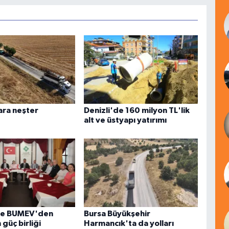
lara neşter
Denizli'de 160 milyon TL'lik
alt ve üstyapı yatırımı
e BUMEV'den
Bursa Büyükşehir
 güç birliği
Harmancık'ta da yolları