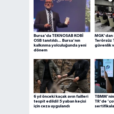
Bursa'da TEKNOSAB KOBİ
MGK'dan 8
OSB tanıtıldı... Bursa'nın
Terörsüz 
kalkınma yolculuğunda yeni
güvenlik 
dönem
6 yıl önceki kaçak avın failleri
TBMM'nin 
tespit edildi! 5 yaban keçisi
TR'de 'çok
için ceza uygulandı
sertifikala