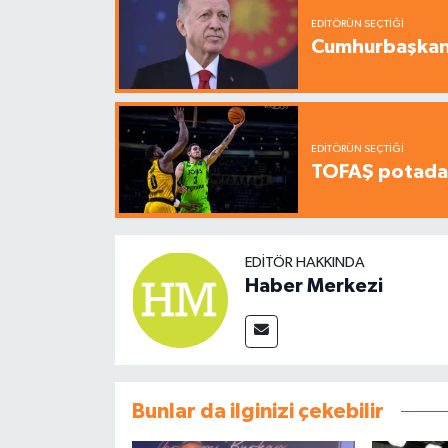
EDITÖRÜN SEÇTIĞI
Cumhurbaşkanı
EDITÖRÜN SEÇTIĞI
TOFAŞ potada 
EDITÖR HAKKINDA
Haber Merkezi
Bunlar da ilginizi çekebilir