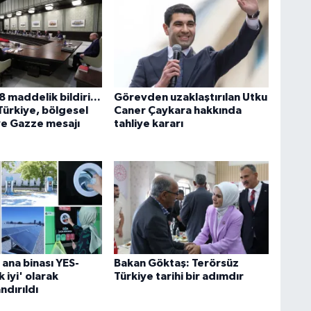
 maddelik bildiri...
Görevden uzaklaştırılan Utku
Türkiye, bölgesel
Caner Çaykara hakkında
ve Gazze mesajı
tahliye kararı
ana binası YES-
Bakan Göktaş: Terörsüz
 iyi' olarak
Türkiye tarihi bir adımdır
ndırıldı