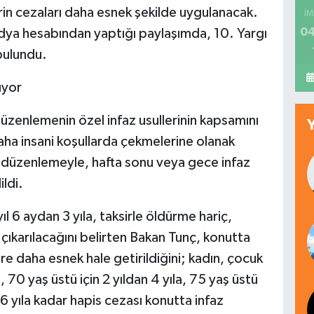
rin cezaları daha esnek şekilde uygulanacak.
İM
04
dya hesabından yaptığı paylaşımda, 10. Yargı
 bulundu.
ıyor
düzenlemenin özel infaz usullerinin kapsamını
aha insani koşullarda çekmelerine olanak
i düzenlemeyle, hafta sonu veya gece infaz
ldi.
ıl 6 aydan 3 yıla, taksirle öldürme hariç,
a çıkarılacağını belirten Bakan Tunç, konutta
re daha esnek hale getirildiğini; kadın, çocuk
la, 70 yaş üstü için 2 yıldan 4 yıla, 75 yaş üstü
e 6 yıla kadar hapis cezası konutta infaz