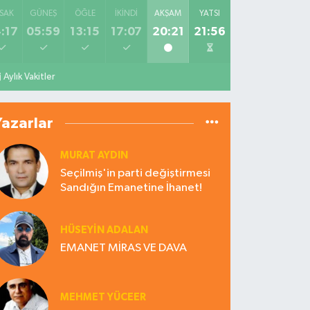
SAK
GÜNEŞ
ÖĞLE
İKINDI
AKŞAM
YATSI
:17
05:59
13:15
17:07
20:21
21:56
Aylık Vakitler
Yazarlar
MURAT AYDIN
Seçilmiş'in parti değiştirmesi
Sandığın Emanetine İhanet!
HÜSEYIN ADALAN
EMANET MİRAS VE DAVA
MEHMET YÜCEER