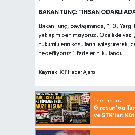
BAKAN TUNÇ: “İNSAN ODAKLI AD
Bakan Tunç, paylaşımında, “10. Yargı Pa
yaklaşım benimsiyoruz. Özellikle yaşl
hükümlülerin koşullarını iyileştirerek, 
hedefliyoruz” ifadelerini kullandı.
Kaynak:
İGF Haber Ajansı
EDITÖRÜN SEÇTIĞI
Giresun'da Tari
ve STK'lar: Kü