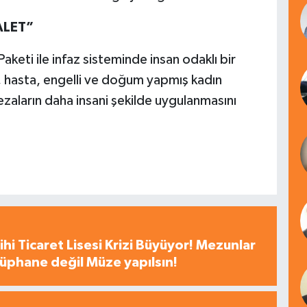
ALET”
keti ile infaz sisteminde insan odaklı bir
ı, hasta, engelli ve doğum yapmış kadın
cezaların daha insani şekilde uygulanmasını
hi Ticaret Lisesi Krizi Büyüyor! Mezunlar
tüphane değil Müze yapılsın!