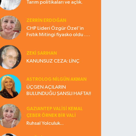
Tarım politikaları ve açlık.
ZERRIN ERDOĞAN
CHP Lideri Özgür Özel'in
Fıstık Mitingi fiyasko oldu .
Çiftçi hayal kırıklığına uğradı
ZEKI SARIHAN
KANUNSUZ CEZA: LİNÇ
ASTROLOG NILGÜN AKMAN
ÜÇGEN AÇILARIN
BULUNDUĞU ŞANSLI HAFTA!!
GAZIANTEP VALISI KEMAL
ÇEBER ÖRNEK BİR VALİ
Ruhsal Yolculuk...