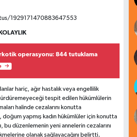
status/1929171470883647553
KOLAYLIK
arkotik operasyonu: 844 tutuklama
e
nlar hariç, ağır hastalık veya engellilik
sürdüremeyeceği tespit edilen hükümlülerin
aları halinde cezalarını konutta
da, doğum yapmış kadın hükümlüler için konutta
ını, bu düzenlemenin yeni annelerin cezalarını
melerine olanak sağlayacağını belirtti.