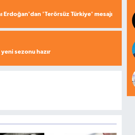
 Erdoğan'dan 'Terörsüz Türkiye' mesajı
yeni sezonu hazır