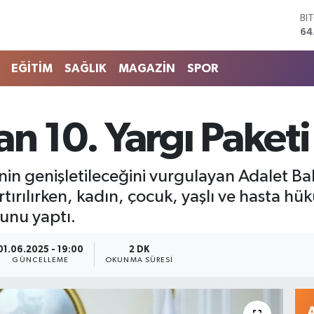
64
DO
47
EU
55
EĞİTİM
SAĞLIK
MAGAZİN
SPOR
ST
64
GR
65
n 10. Yargı Paket
Bİ
13
erinin genişletileceğini vurgulayan Adalet 
rtırılırken, kadın, çocuk, yaşlı ve hasta h
unu yaptı.
01.06.2025 - 19:00
2 DK
GÜNCELLEME
OKUNMA SÜRESI