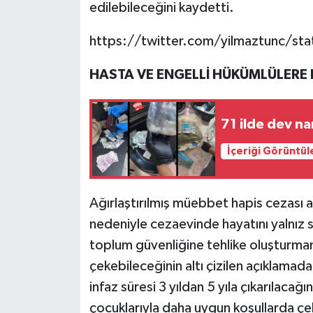
edilebileceğini kaydetti.
https://twitter.com/yilmaztunc/
HASTA VE ENGELLİ HÜKÜMLÜLERE 
71 ilde dev n
İçeriği Görüntül
Ağırlaştırılmış müebbet hapis cezası ala
nedeniyle cezaevinde hayatını yalnız 
toplum güvenliğine tehlike oluşturmam
çekebileceğinin altı çizilen açıklama
infaz süresi 3 yıldan 5 yıla çıkarılacağ
çocuklarıyla daha uygun koşullarda çek