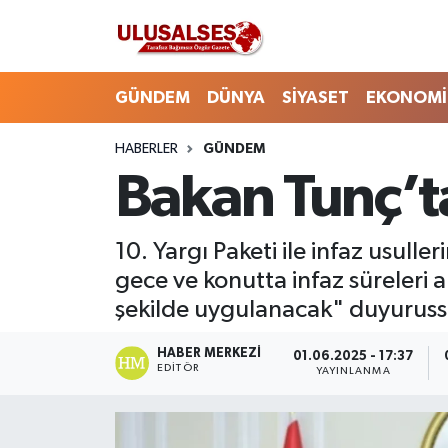
GÜNDEM
Hava Durumu
GÜNDEM
DÜNYA
SİYASET
EKONOMİ
DÜNYA
Trafik Durumu
HABERLER
GÜNDEM
Bakan Tunç’ta
SİYASET
Süper Lig Puan Durumu ve Fikstür
EKONOMİ
Tüm Manşetler
10. Yargı Paketi ile infaz usull
gece ve konutta infaz süreleri a
EĞİTİM
Son Dakika Haberleri
şekilde uygulanacak" duyuruss
SAĞLIK
Haber Arşivi
HABER MERKEZI
01.06.2025 - 17:37
EDITÖR
YAYINLANMA
MAGAZİN
SPOR