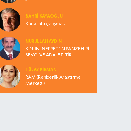
BAHRI KAYAOĞLU
Kanal altı çalışması
NURULLAH AYDIN
KİN'İN, NEFRET'İN PANZEHİRİ
SEVGİ VE ADALET'TİR
TÜLAY KİRMAN
RAM (Rehberlik Araştırma
Merkezi)