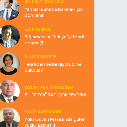
AV. ÜMIT KOYUNCU
Yarınlara ümitle bakmak için
borçlanın!
EDIP TEKKOL
Sığınmacılar Türkiye'yi tehdit
ediyor (!)
İLKAY KUMTEPE
Telafiden ne bekliyoruz, ne
buluruz?
ÖZCAN PEHLİVANOĞLU
BU FOTOĞRAFI ÇOK SEVDİM!..
HALIS KAHRAMAN
Polis Güven Masasında güler
yüzlü hizmet..!