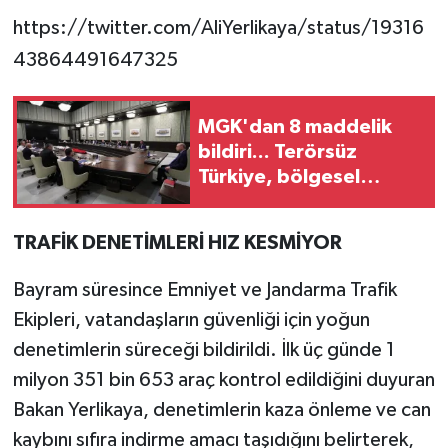
https://twitter.com/AliYerlikaya/status/19316
43864491647325
MGK'dan 8 maddelik
bildiri... Terörsüz
Türkiye, bölgesel
güvenlik ve Gazze
mesajı
TRAFİK DENETİMLERİ HIZ KESMİYOR
Bayram süresince Emniyet ve Jandarma Trafik
Ekipleri, vatandaşların güvenliği için yoğun
denetimlerin süreceği bildirildi. İlk üç günde 1
milyon 351 bin 653 araç kontrol edildiğini duyuran
Bakan Yerlikaya, denetimlerin kaza önleme ve can
kaybını sıfıra indirme amacı taşıdığını belirterek,