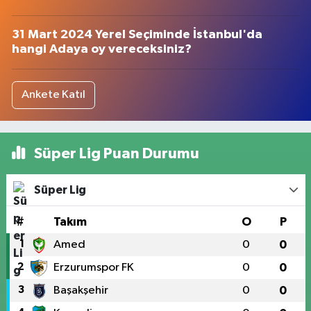
31 Mart 2024 Yerel Seçiminde İstanbul'da
hangi Adaya oy vereceksiniz?
Ankete Katıl
Süper Lig Puan Durumu
Süper Lig
#
Takım
O
P
1
Amed
0
0
2
Erzurumspor FK
0
0
3
Başakşehir
0
0