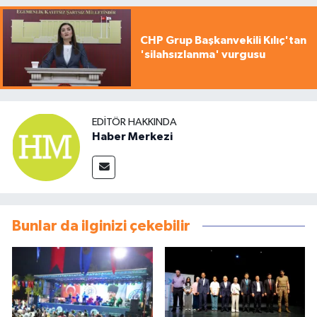
CHP Grup Başkanvekili Kılıç'tan
'silahsızlanma' vurgusu
EDITÖR HAKKINDA
Haber Merkezi
Bunlar da ilginizi çekebilir