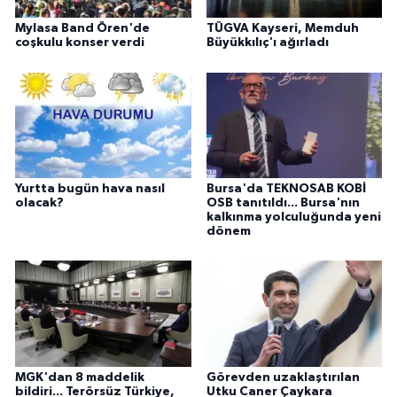
Mylasa Band Ören'de
TÜGVA Kayseri, Memduh
coşkulu konser verdi
Büyükkılıç'ı ağırladı
Yurtta bugün hava nasıl
Bursa'da TEKNOSAB KOBİ
olacak?
OSB tanıtıldı... Bursa'nın
kalkınma yolculuğunda yeni
dönem
MGK'dan 8 maddelik
Görevden uzaklaştırılan
bildiri... Terörsüz Türkiye,
Utku Caner Çaykara