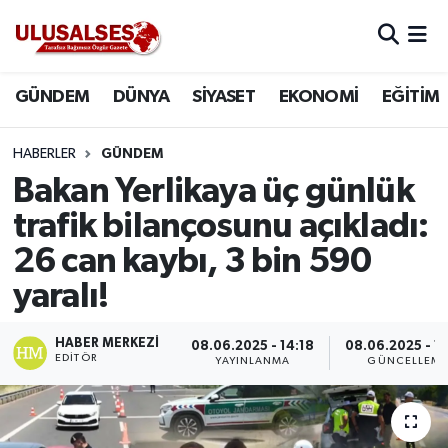
GÜNDEM
Hava Durumu
GÜNDEM
DÜNYA
SİYASET
EKONOMİ
EĞİTİM
DÜNYA
Trafik Durumu
HABERLER
GÜNDEM
SİYASET
Süper Lig Puan Durumu ve Fikstür
Bakan Yerlikaya üç günlük
trafik bilançosunu açıkladı:
EKONOMİ
Tüm Manşetler
26 can kaybı, 3 bin 590
EĞİTİM
Son Dakika Haberleri
yaralı!
SAĞLIK
Haber Arşivi
HABER MERKEZI
08.06.2025 - 14:18
08.06.2025 - 1
EDITÖR
YAYINLANMA
GÜNCELLEM
MAGAZİN
SPOR