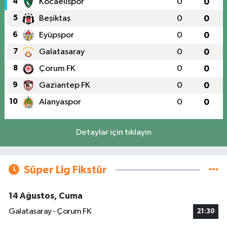
4
Kocaelispor
0
0
5
Beşiktaş
0
0
6
Eyüpspor
0
0
7
Galatasaray
0
0
8
Çorum FK
0
0
9
Gaziantep FK
0
0
10
Alanyaspor
0
0
Detaylar için tıklayın
Süper Lig Fikstür
14 Ağustos, Cuma
Galatasaray - Çorum FK
21:30