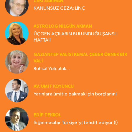
ZEKI SARIHAN
KANUNSUZ CEZA: LİNÇ
ASTROLOG NILGÜN AKMAN
ÜÇGEN AÇILARIN BULUNDUĞU ŞANSLI
HAFTA!!
GAZIANTEP VALISI KEMAL ÇEBER ÖRNEK BİR
VALİ
Ruhsal Yolculuk...
AV. ÜMIT KOYUNCU
Yarınlara ümitle bakmak için borçlanın!
EDIP TEKKOL
Sığınmacılar Türkiye'yi tehdit ediyor (!)