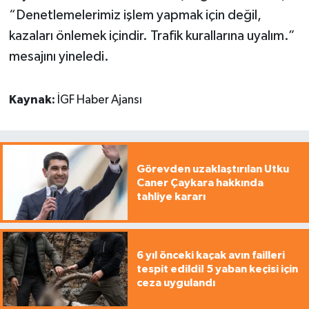
“Denetlemelerimiz işlem yapmak için değil,
kazaları önlemek içindir. Trafik kurallarına uyalım.”
mesajını yineledi.
Kaynak:
İGF Haber Ajansı
Görevden uzaklaştırılan Utku
Caner Çaykara hakkında
tahliye kararı
6 yıl önceki kaçak avın failleri
tespit edildi! 5 yaban keçisi için
ceza uygulandı