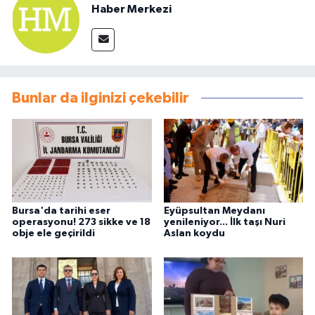
Haber Merkezi
Bunlar da ilginizi çekebilir
Bursa'da tarihi eser
Eyüpsultan Meydanı
operasyonu! 273 sikke ve 18
yenileniyor... İlk taşı Nuri
obje ele geçirildi
Aslan koydu