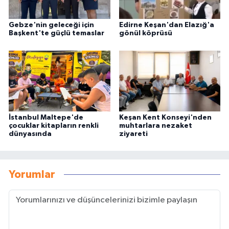
Gebze'nin geleceği için
Edirne Keşan'dan Elazığ'a
Başkent'te güçlü temaslar
gönül köprüsü
İstanbul Maltepe'de
Keşan Kent Konseyi'nden
çocuklar kitapların renkli
muhtarlara nezaket
dünyasında
ziyareti
Yorumlar