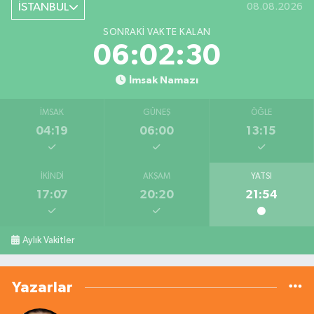
İSTANBUL
08.08.2026
SONRAKI VAKTE KALAN
06:02:29
İmsak Namazı
İMSAK
GÜNEŞ
ÖĞLE
04:19
06:00
13:15
İKINDI
AKŞAM
YATSI
17:07
20:20
21:54
Aylık Vakitler
Yazarlar