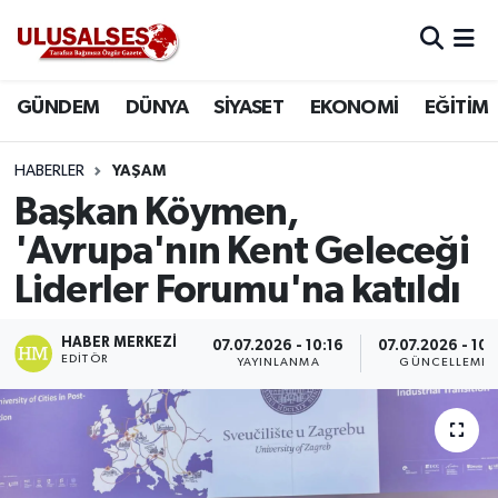
GÜNDEM
Hava Durumu
GÜNDEM
DÜNYA
SİYASET
EKONOMİ
EĞİTİM
DÜNYA
Trafik Durumu
HABERLER
YAŞAM
SİYASET
Süper Lig Puan Durumu ve Fikstür
Başkan Köymen,
'Avrupa'nın Kent Geleceği
EKONOMİ
Tüm Manşetler
Liderler Forumu'na katıldı
EĞİTİM
Son Dakika Haberleri
HABER MERKEZI
07.07.2026 - 10:16
07.07.2026 - 10:
EDITÖR
YAYINLANMA
GÜNCELLEME
SAĞLIK
Haber Arşivi
MAGAZİN
SPOR