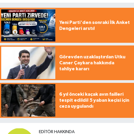
Yeni Parti'den sonraki İlk Anket
Dengeleri arstı!
Görevden uzaklaştırılan Utku
Caner Çaykara hakkında
tahliye kararı
6 yıl önceki kaçak avın failleri
tespit edildi! 5 yaban keçisi için
ceza uygulandı
EDITÖR HAKKINDA