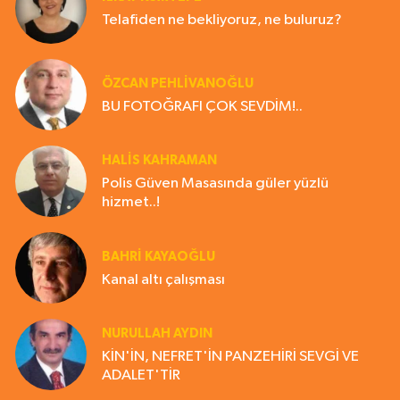
Telafiden ne bekliyoruz, ne buluruz?
ÖZCAN PEHLİVANOĞLU
BU FOTOĞRAFI ÇOK SEVDİM!..
HALIS KAHRAMAN
Polis Güven Masasında güler yüzlü
hizmet..!
BAHRI KAYAOĞLU
Kanal altı çalışması
NURULLAH AYDIN
KİN'İN, NEFRET'İN PANZEHİRİ SEVGİ VE
ADALET'TİR