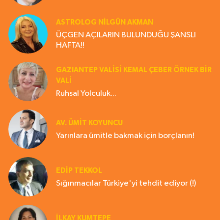
ASTROLOG NILGÜN AKMAN
ÜÇGEN AÇILARIN BULUNDUĞU ŞANSLI
HAFTA!!
GAZIANTEP VALISI KEMAL ÇEBER ÖRNEK BİR
VALİ
Ruhsal Yolculuk...
AV. ÜMIT KOYUNCU
Yarınlara ümitle bakmak için borçlanın!
EDIP TEKKOL
Sığınmacılar Türkiye'yi tehdit ediyor (!)
İLKAY KUMTEPE