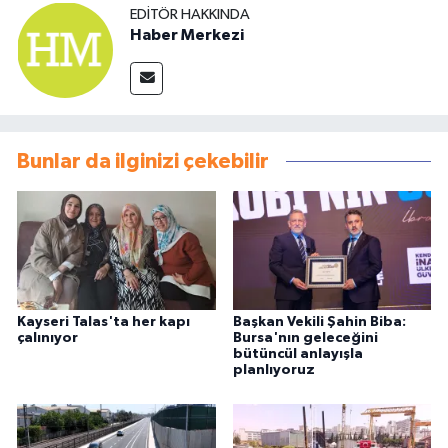
EDITÖR HAKKINDA
Haber Merkezi
Bunlar da ilginizi çekebilir
Kayseri Talas'ta her kapı
Başkan Vekili Şahin Biba:
çalınıyor
Bursa'nın geleceğini
bütüncül anlayışla
planlıyoruz