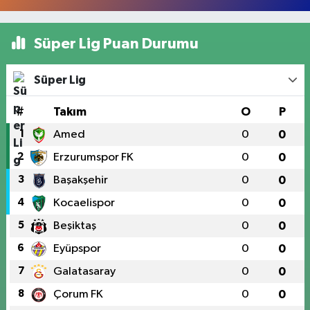
Süper Lig Puan Durumu
Süper Lig
#
Takım
O
P
1
Amed
0
0
2
Erzurumspor FK
0
0
3
Başakşehir
0
0
4
Kocaelispor
0
0
5
Beşiktaş
0
0
6
Eyüpspor
0
0
7
Galatasaray
0
0
8
Çorum FK
0
0