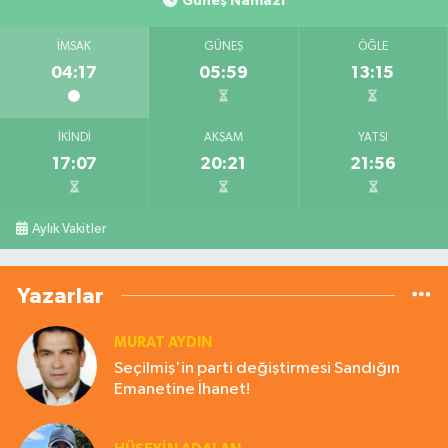
Güneş Namazı
İMSAK
GÜNEŞ
ÖĞLE
04:17
05:59
13:15
İKINDI
AKŞAM
YATSI
17:07
20:21
21:56
Aylık Vakitler
Yazarlar
MURAT AYDIN
Seçilmiş'in parti değiştirmesi Sandığın
Emanetine İhanet!