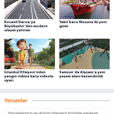
Kocaeli Darıca'ya
Yakıt barcı filosuna iki yeni
Büyükşehir'den modern
gemi
ulaşım yatırımı
İstanbul İtfaiyesi'nden
Samsun'da Alaçam'a yeni
yangın riskine karşı videolu
yaşam alanı kazandırıldı
uyarı
Yorumlar