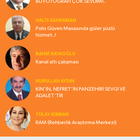
BU FOTOĞRAFI ÇOK SEVDİM!..
HALIS KAHRAMAN
Polis Güven Masasında güler yüzlü
hizmet..!
BAHRI KAYAOĞLU
Kanal altı çalışması
NURULLAH AYDIN
KİN'İN, NEFRET'İN PANZEHİRİ SEVGİ VE
ADALET'TİR
TÜLAY KİRMAN
RAM (Rehberlik Araştırma Merkezi)