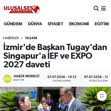
GÜNDEM
Hava Durumu
GÜNDEM
DÜNYA
SİYASET
EKONOMİ
EĞİTİM
DÜNYA
Trafik Durumu
HABERLER
YAŞAM
SİYASET
Süper Lig Puan Durumu ve Fikstür
İzmir'de Başkan Tugay'dan
Singapur'a İEF ve EXPO
EKONOMİ
Tüm Manşetler
2027 daveti
EĞİTİM
Son Dakika Haberleri
HABER MERKEZI
07.07.2026 - 10:12
07.07.2026 - 10:
EDITÖR
YAYINLANMA
GÜNCELLEME
SAĞLIK
Haber Arşivi
MAGAZİN
SPOR