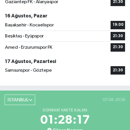
Gaziantep FK - Alanyaspor
21:30
16 Ağustos, Pazar
Başakşehir - Kocaelispor
19:00
Beşiktaş - Eyüpspor
21:30
Amed - Erzurumspor FK
21:30
17 Ağustos, Pazartesi
Samsunspor - Göztepe
21:30
İSTANBUL
07.08.2026
SONRAKI VAKTE KALAN
01:28:16