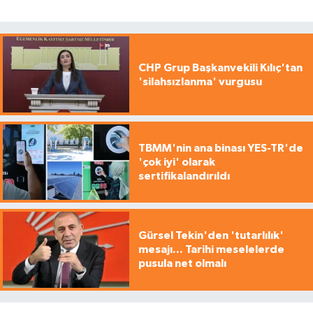
CHP Grup Başkanvekili Kılıç'tan
'silahsızlanma' vurgusu
TBMM'nin ana binası YES-TR'de
'çok iyi' olarak
sertifikalandırıldı
Gürsel Tekin'den 'tutarlılık'
mesajı... Tarihi meselelerde
pusula net olmalı