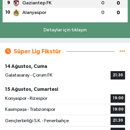
9
Gaziantep FK
0
0
10
Alanyaspor
0
0
Detaylar için tıklayın
Süper Lig Fikstür
14 Ağustos, Cuma
Galatasaray - Çorum FK
21:30
15 Ağustos, Cumartesi
Konyaspor - Rizespor
19:00
Kasımpaşa - Trabzonspor
19:00
Gençlerbirliği S.K. - Fenerbahçe
21:30