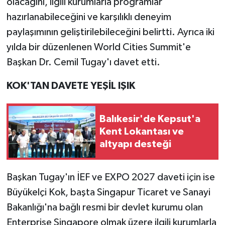
olacağını, ilgili kurumlarla programlar
hazırlanabileceğini ve karşılıklı deneyim
paylaşımının geliştirilebileceğini belirtti. Ayrıca iki
yılda bir düzenlenen World Cities Summit'e
Başkan Dr. Cemil Tugay'ı davet etti.
KOK'TAN DAVETE YEŞİL IŞIK
Balıkesir'de Kepsut'a
Kent Lokantası ve
altyapı desteği
Başkan Tugay'ın İEF ve EXPO 2027 daveti için ise
Büyükelçi Kok, başta Singapur Ticaret ve Sanayi
Bakanlığı'na bağlı resmi bir devlet kurumu olan
Enterprise Singapore olmak üzere ilgili kurumlarla