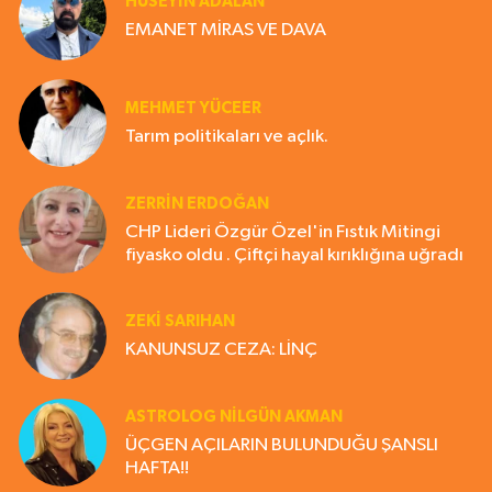
HÜSEYIN ADALAN
EMANET MİRAS VE DAVA
MEHMET YÜCEER
Tarım politikaları ve açlık.
ZERRIN ERDOĞAN
CHP Lideri Özgür Özel'in Fıstık Mitingi
fiyasko oldu . Çiftçi hayal kırıklığına uğradı
ZEKI SARIHAN
KANUNSUZ CEZA: LİNÇ
ASTROLOG NILGÜN AKMAN
ÜÇGEN AÇILARIN BULUNDUĞU ŞANSLI
HAFTA!!