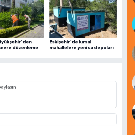
üyükşehir'den
Eskişehir'de kırsal
çevre düzenleme
mahallelere yeni su depoları