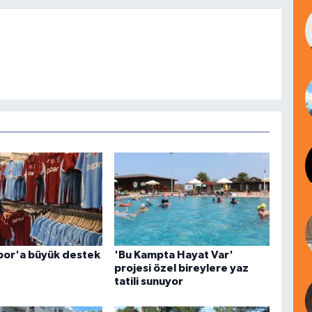
por'a büyük destek
'Bu Kampta Hayat Var'
projesi özel bireylere yaz
tatili sunuyor