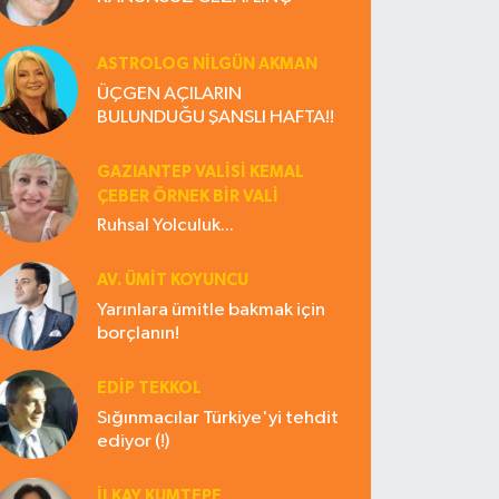
ASTROLOG NILGÜN AKMAN
ÜÇGEN AÇILARIN
BULUNDUĞU ŞANSLI HAFTA!!
GAZIANTEP VALISI KEMAL
ÇEBER ÖRNEK BİR VALİ
Ruhsal Yolculuk...
AV. ÜMIT KOYUNCU
Yarınlara ümitle bakmak için
borçlanın!
EDIP TEKKOL
Sığınmacılar Türkiye'yi tehdit
ediyor (!)
İLKAY KUMTEPE