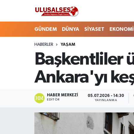
GÜNDEM
Hava Durumu
GÜNDEM
DÜNYA
SİYASET
EKONOMİ
DÜNYA
Trafik Durumu
HABERLER
YAŞAM
Başkentliler ü
SİYASET
Süper Lig Puan Durumu ve Fikstür
EKONOMİ
Tüm Manşetler
Ankara'yı ke
EĞİTİM
Son Dakika Haberleri
HABER MERKEZI
05.07.2026 - 14:30
SAĞLIK
Haber Arşivi
EDITÖR
YAYINLANMA
MAGAZİN
SPOR