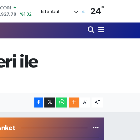
.927,78
%1.32
°
24
İstanbul
OLAR
,5894
%0.08
URO
,0398
%-0.02
ERLİN
,1581
%0.16
AM ALTIN
ri ile
27.85
%0.54
ST100
.703
%11
-
+
A
A
Anket