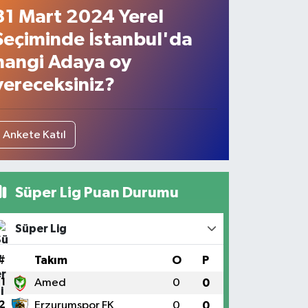
31 Mart 2024 Yerel
Seçiminde İstanbul'da
hangi Adaya oy
vereceksiniz?
Ankete Katıl
Süper Lig Puan Durumu
Süper Lig
#
Takım
O
P
1
Amed
0
0
2
Erzurumspor FK
0
0