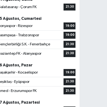
alatasaray - Çorum FK
21:30
5 Ağustos, Cumartesi
onyaspor - Rizespor
19:00
asımpaşa - Trabzonspor
19:00
ençlerbirliği S.K. - Fenerbahçe
21:30
aziantep FK - Alanyaspor
21:30
6 Ağustos, Pazar
aşakşehir - Kocaelispor
19:00
eşiktaş - Eyüpspor
21:30
med - Erzurumspor FK
21:30
7 Ağustos, Pazartesi