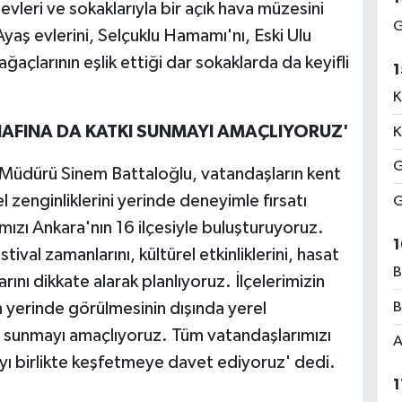
evleri ve sokaklarıyla bir açık hava müzesini
G
Ayaş evlerini, Selçuklu Hamamı'nı, Eski Ulu
ağaçlarının eşlik ettiği dar sokaklarda da keyifli
1
K
NAFINA DA KATKI SUNMAYI AMAÇLIYORUZ'
K
G
Müdürü Sinem Battaloğlu, vatandaşların kent
rel zenginliklerini yerinde deneyimle fırsatı
G
ızı Ankara'nın 16 ilçesiyle buluşturuyoruz.
1
stival zamanlarını, kültürel etkinliklerini, hasat
B
nı dikkate alarak planlıyoruz. İlçelerimizin
nin yerinde görülmesinin dışında yerel
B
 sunmayı amaçlıyoruz. Tüm vatandaşlarımızı
A
'yı birlikte keşfetmeye davet ediyoruz' dedi.
1