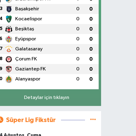
3
Başakşehir
0
0
4
Kocaelispor
0
0
5
Beşiktaş
0
0
6
Eyüpspor
0
0
7
Galatasaray
0
0
8
Çorum FK
0
0
9
Gaziantep FK
0
0
0
Alanyaspor
0
0
Detaylar için tıklayın
Süper Lig Fikstür
4 Ağustos, Cuma