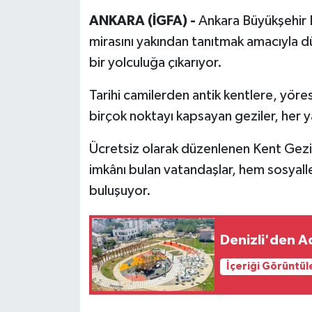
ANKARA (İGFA) -
Ankara Büyükşehir B
mirasını yakından tanıtmak amacıyla düz
bir yolculuğa çıkarıyor.
Tarihi camilerden antik kentlere, yöre
birçok noktayı kapsayan geziler, her ya
Ücretsiz olarak düzenlenen Kent Gezil
imkânı bulan vatandaşlar, hem sosyall
buluşuyor.
Denizli'den A
İçeriği Görüntül