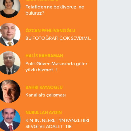
Telafiden ne bekliyoruz, ne
buluruz?
ÖZCAN PEHLİVANOĞLU
BU FOTOĞRAFI ÇOK SEVDİM!..
HALIS KAHRAMAN
Polis Güven Masasında güler
yüzlü hizmet..!
BAHRI KAYAOĞLU
Kanal altı çalışması
NURULLAH AYDIN
KİN'İN, NEFRET'İN PANZEHİRİ
SEVGİ VE ADALET'TİR