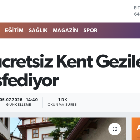
64
D
47
E
EĞİTİM
SAĞLIK
MAGAZİN
SPOR
55
ST
64
GR
cretsiz Kent Gezile
65
Bİ
13
şfediyor
05.07.2026 - 14:40
1 DK
GÜNCELLEME
OKUNMA SÜRESI