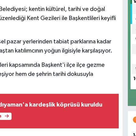
elediyesi; kentin kültürel, tarihi ve doğal
enlediği Kent Gezileri ile Başkentlileri keyifli
sel pazar yerlerinden tabiat parklarına kadar
ştan katılımcının yoğun ilgisiyle karşılaşıyor.
eri kapsamında Başkent'i ilçe ilçe gezme
eşiyor hem de şehrin tarihi dokusuyla
1
dıyaman'a kardeşlik köprüsü kuruldu
e
1