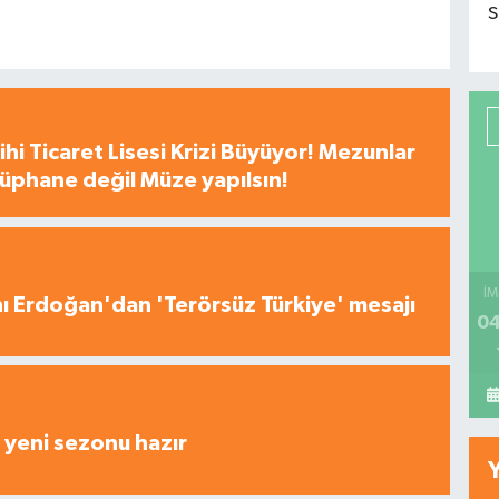
S
hi Ticaret Lisesi Krizi Büyüyor! Mezunlar
tüphane değil Müze yapılsın!
İM
 Erdoğan'dan 'Terörsüz Türkiye' mesajı
04
yeni sezonu hazır