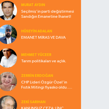
MURAT AYDIN
Seçilmiş'in parti değiştirmesi
Sandığın Emanetine İhanet!
HÜSEYIN ADALAN
EMANET MİRAS VE DAVA
MEHMET YÜCEER
Tarım politikaları ve açlık.
ZERRIN ERDOĞAN
CHP Lideri Özgür Özel'in
Fıstık Mitingi fiyasko oldu .
Çiftçi hayal kırıklığına uğradı
ZEKI SARIHAN
KANUNSUZ CEZA: LİNÇ