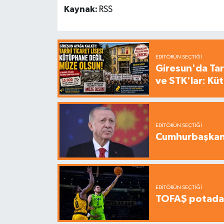
Kaynak:
RSS
EDITÖRÜN SEÇTIĞI
Giresun'da Tari
ve STK'lar: Kü
EDITÖRÜN SEÇTIĞI
Cumhurbaşkanı
EDITÖRÜN SEÇTIĞI
TOFAŞ potada 