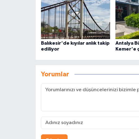
Balıkesir'de kıyılar anlık takip
Antalya B
ediliyor
Kemer'e 
Yorumlar