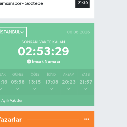
amsunspor - Göztepe
21:30
İSTANBUL
06.08.2026
SONRAKI VAKTE KALAN
02:53:28
İmsak Namazı
SAK
GÜNEŞ
ÖĞLE
İKINDI
AKŞAM
YATSI
:16
05:58
13:15
17:08
20:23
21:57
Aylık Vakitler
Yazarlar