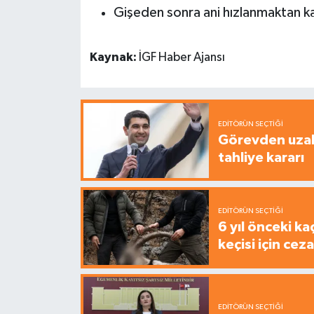
Gişeden sonra ani hızlanmaktan ka
Kaynak:
İGF Haber Ajansı
EDITÖRÜN SEÇTIĞI
Görevden uzak
tahliye kararı
EDITÖRÜN SEÇTIĞI
6 yıl önceki ka
keçisi için cez
EDITÖRÜN SEÇTIĞI