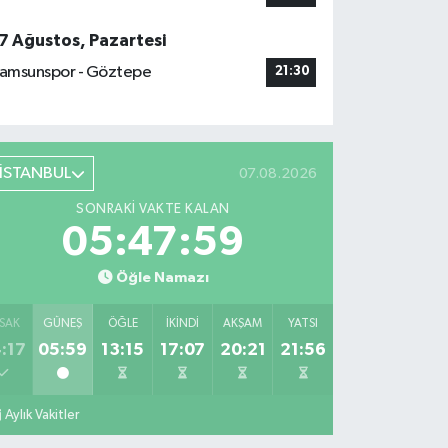
7 Ağustos, Pazartesi
amsunspor - Göztepe
21:30
İSTANBUL
07.08.2026
SONRAKI VAKTE KALAN
05:47:58
Öğle Namazı
SAK
GÜNEŞ
ÖĞLE
İKINDI
AKŞAM
YATSI
:17
05:59
13:15
17:07
20:21
21:56
Aylık Vakitler