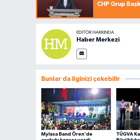
CHP Grup Başka
EDITÖR HAKKINDA
Haber Merkezi
Bunlar da ilginizi çekebilir
Mylasa Band Ören'de
TÜGVA Ka