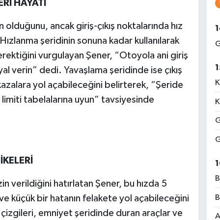
Rİ HAYATİ
n olduğunu, ancak giriş-çıkış noktalarında hız
1
 Hızlanma şeridinin sonuna kadar kullanılarak
G
erektiğini vurgulayan Şener, “Otoyola ani giriş
1
yal verin” dedi. Yavaşlama şeridinde ise çıkış
K
azalara yol açabileceğini belirterek, “Şeride
 limiti tabelalarına uyun” tavsiyesinde
K
G
G
İKELERİ
1
B
n verildiğini hatırlatan Şener, bu hızda 5
ve küçük bir hatanın felakete yol açabileceğini
B
l çizgileri, emniyet şeridinde duran araçlar ve
A