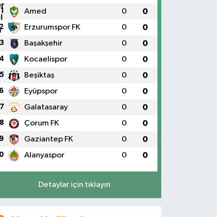
1
Amed
0
0
2
Erzurumspor FK
0
0
3
Başakşehir
0
0
4
Kocaelispor
0
0
5
Beşiktaş
0
0
6
Eyüpspor
0
0
7
Galatasaray
0
0
8
Çorum FK
0
0
9
Gaziantep FK
0
0
0
Alanyaspor
0
0
Detaylar için tıklayın