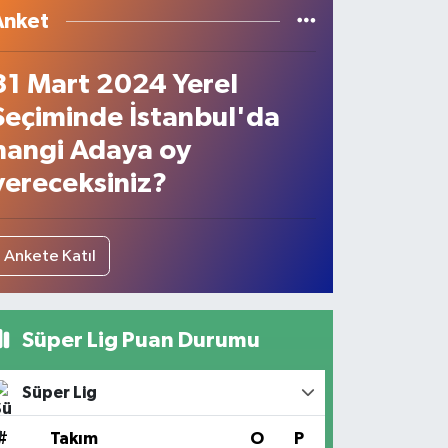
Anket
31 Mart 2024 Yerel
Seçiminde İstanbul'da
hangi Adaya oy
vereceksiniz?
Ankete Katıl
Süper Lig Puan Durumu
Süper Lig
#
Takım
O
P