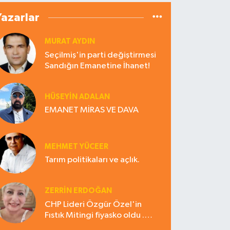
Yazarlar
MURAT AYDIN
Seçilmiş'in parti değiştirmesi
Sandığın Emanetine İhanet!
HÜSEYIN ADALAN
EMANET MİRAS VE DAVA
MEHMET YÜCEER
Tarım politikaları ve açlık.
ZERRIN ERDOĞAN
CHP Lideri Özgür Özel'in
Fıstık Mitingi fiyasko oldu .
Çiftçi hayal kırıklığına uğradı