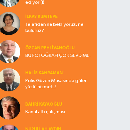
ediyor (!)
İLKAY KUMTEPE
Telafiden ne bekliyoruz, ne
buluruz?
ÖZCAN PEHLİVANOĞLU
BU FOTOĞRAFI ÇOK SEVDİM!..
HALIS KAHRAMAN
Polis Güven Masasında güler
yüzlü hizmet..!
BAHRI KAYAOĞLU
Kanal altı çalışması
NURULLAH AYDIN