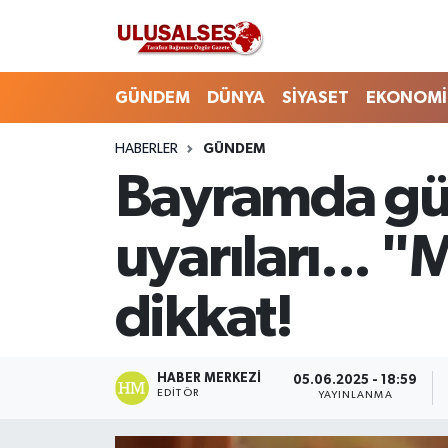
GÜNDEM
Hava Durumu
GÜNDEM
DÜNYA
SİYASET
EKONOMİ
DÜNYA
Trafik Durumu
HABERLER
GÜNDEM
Bayramda güv
SİYASET
Süper Lig Puan Durumu ve Fikstür
EKONOMİ
Tüm Manşetler
uyarıları... 
EĞİTİM
Son Dakika Haberleri
dikkat!
SAĞLIK
Haber Arşivi
HABER MERKEZI
MAGAZİN
05.06.2025 - 18:59
EDITÖR
YAYINLANMA
SPOR