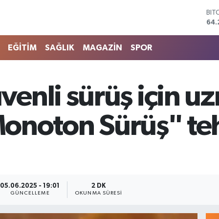
DO
47,
EU
55,
EĞİTİM
SAĞLIK
MAGAZİN
SPOR
STE
64,
GRA
657
enli sürüş için u
BİS
13.
BIT
"Monoton Sürüş" te
64.
05.06.2025 - 19:01
2 DK
GÜNCELLEME
OKUNMA SÜRESI