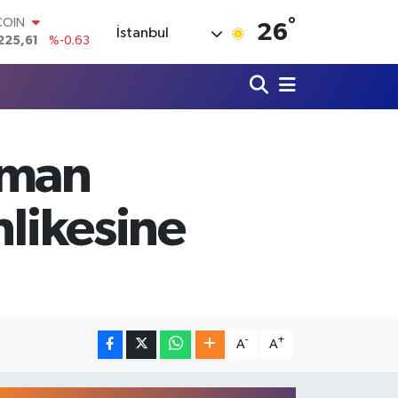
°
LAR
26
İstanbul
7143
%0.16
RO
0317
%-0.02
RLİN
2463
%0.07
M ALTIN
4.81
%1.44
zman
T100
799
%70
COIN
hlikesine
225,61
%-0.63
-
+
A
A