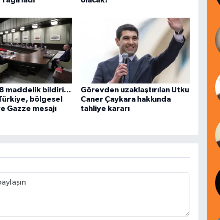
'ı ağırladı
olacak?
 maddelik bildiri...
Görevden uzaklaştırılan Utku
Türkiye, bölgesel
Caner Çaykara hakkında
ve Gazze mesajı
tahliye kararı