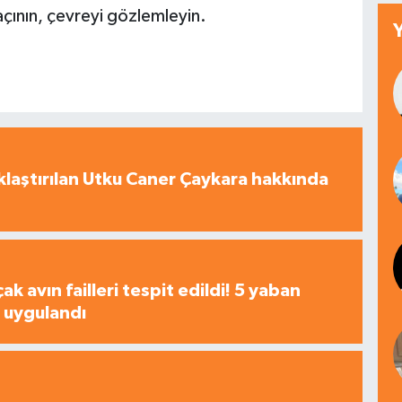
çının, çevreyi gözlemleyin.
laştırılan Utku Caner Çaykara hakkında
çak avın failleri tespit edildi! 5 yaban
a uygulandı