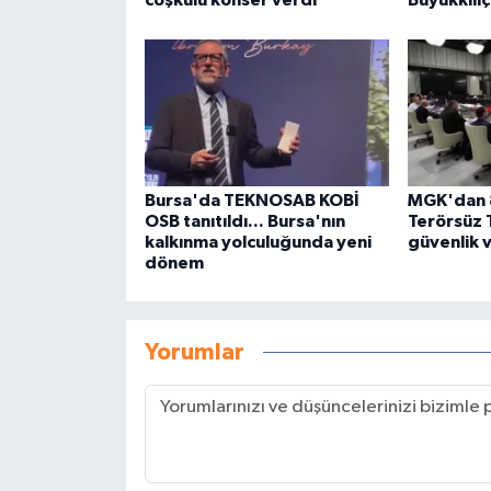
coşkulu konser verdi
Büyükkılıç
Bursa'da TEKNOSAB KOBİ
MGK'dan 8
OSB tanıtıldı... Bursa'nın
Terörsüz 
kalkınma yolculuğunda yeni
güvenlik 
dönem
Yorumlar