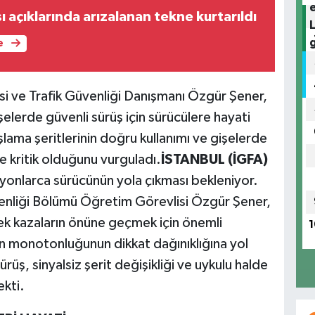
açıklarında arızalanan tekne kurtarıldı
e
i ve Trafik Güvenliği Danışmanı Özgür Şener,
elerde güvenli sürüş için sürücülere hayati
ama şeritlerinin doğru kullanımı ve gişelerde
e kritik olduğunu vurguladı.
İSTANBUL (İGFA)
lyonlarca sürücünün yola çıkması bekleniyor.
venliği Bölümü Öğretim Görevlisi Özgür Şener,
ek kazaların önüne geçmek için önemli
1
in monotonluğunun dikkat dağınıklığına yol
ürüş, sinyalsiz şerit değişikliği ve uykulu halde
ekti.