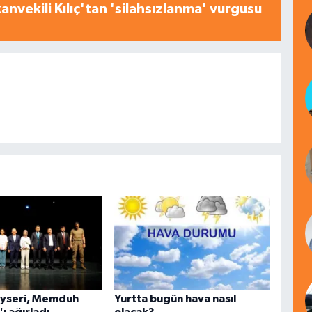
nvekili Kılıç'tan 'silahsızlanma' vurgusu
yseri, Memduh
Yurtta bugün hava nasıl