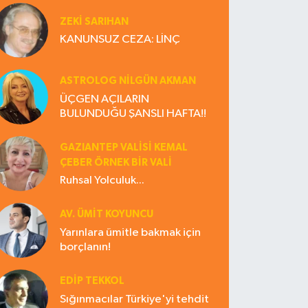
ZEKI SARIHAN
KANUNSUZ CEZA: LİNÇ
ASTROLOG NILGÜN AKMAN
ÜÇGEN AÇILARIN
BULUNDUĞU ŞANSLI HAFTA!!
GAZIANTEP VALISI KEMAL
ÇEBER ÖRNEK BİR VALİ
Ruhsal Yolculuk...
AV. ÜMIT KOYUNCU
Yarınlara ümitle bakmak için
borçlanın!
EDIP TEKKOL
Sığınmacılar Türkiye'yi tehdit