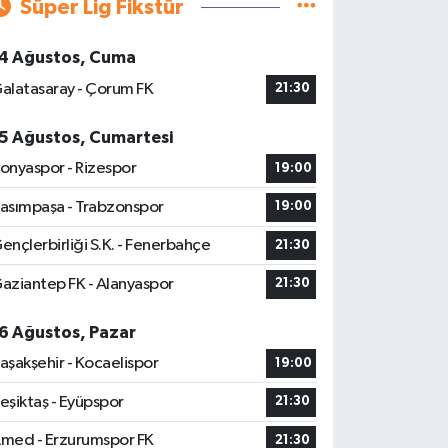
Süper Lig Fikstür
4 Ağustos, Cuma
alatasaray - Çorum FK
21:30
5 Ağustos, Cumartesi
onyaspor - Rizespor
19:00
asımpaşa - Trabzonspor
19:00
ençlerbirliği S.K. - Fenerbahçe
21:30
aziantep FK - Alanyaspor
21:30
6 Ağustos, Pazar
aşakşehir - Kocaelispor
19:00
eşiktaş - Eyüpspor
21:30
med - Erzurumspor FK
21:30