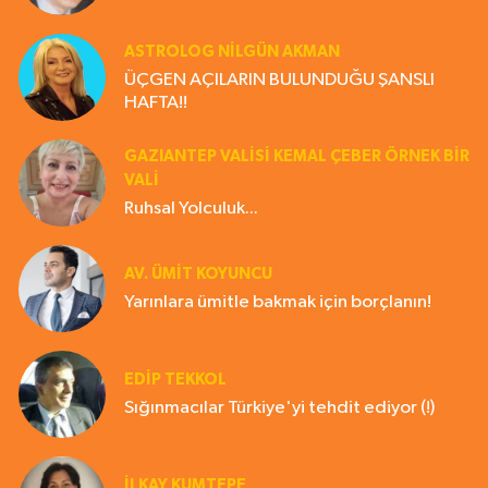
ASTROLOG NILGÜN AKMAN
ÜÇGEN AÇILARIN BULUNDUĞU ŞANSLI
HAFTA!!
GAZIANTEP VALISI KEMAL ÇEBER ÖRNEK BİR
VALİ
Ruhsal Yolculuk...
AV. ÜMIT KOYUNCU
Yarınlara ümitle bakmak için borçlanın!
EDIP TEKKOL
Sığınmacılar Türkiye'yi tehdit ediyor (!)
İLKAY KUMTEPE