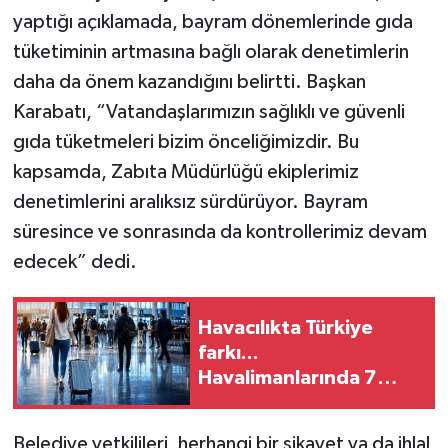
yaptığı açıklamada, bayram dönemlerinde gıda
tüketiminin artmasına bağlı olarak denetimlerin
daha da önem kazandığını belirtti. Başkan
Karabatı, “Vatandaşlarımızın sağlıklı ve güvenli
gıda tüketmeleri bizim önceliğimizdir. Bu
kapsamda, Zabıta Müdürlüğü ekiplerimiz
denetimlerini aralıksız sürdürüyor. Bayram
süresince ve sonrasında da kontrollerimiz devam
edecek” dedi.
Havacılıkta Türkiye
farkı...
Havalimanlarında 7
ayda 138,7 milyon
yolcu
Belediye yetkilileri, herhangi bir şikayet ya da ihlal