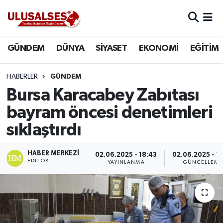
GÜNDEM
Hava Durumu
GÜNDEM
DÜNYA
SİYASET
EKONOMİ
EĞİTİM
DÜNYA
Trafik Durumu
HABERLER
GÜNDEM
SİYASET
Süper Lig Puan Durumu ve Fikstür
Bursa Karacabey Zabıtası
bayram öncesi denetimleri
EKONOMİ
Tüm Manşetler
sıklaştırdı
EĞİTİM
Son Dakika Haberleri
HABER MERKEZI
02.06.2025 - 18:43
02.06.2025 - 19
EDITÖR
YAYINLANMA
GÜNCELLEME
SAĞLIK
Haber Arşivi
MAGAZİN
SPOR