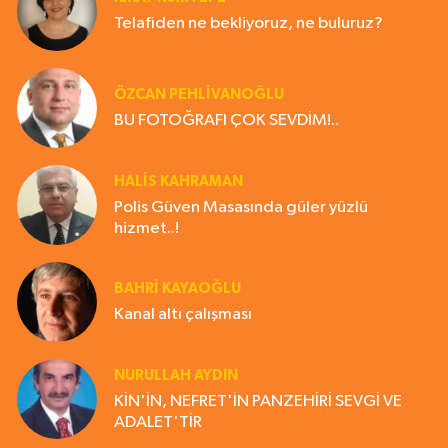
Telafiden ne bekliyoruz, ne buluruz?
ÖZCAN PEHLİVANOĞLU
BU FOTOĞRAFI ÇOK SEVDİM!..
HALIS KAHRAMAN
Polis Güven Masasında güler yüzlü
hizmet..!
BAHRI KAYAOĞLU
Kanal altı çalışması
NURULLAH AYDIN
KİN'İN, NEFRET'İN PANZEHİRİ SEVGİ VE
ADALET'TİR