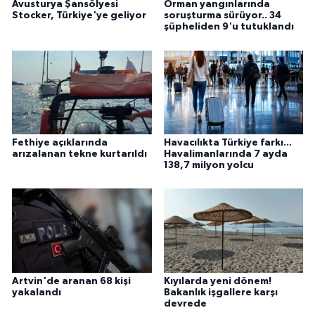
Avusturya Şansölyesi
Orman yangınlarında
Stocker, Türkiye'ye geliyor
soruşturma sürüyor.. 34
şüpheliden 9'u tutuklandı
Fethiye açıklarında
Havacılıkta Türkiye farkı...
arızalanan tekne kurtarıldı
Havalimanlarında 7 ayda
138,7 milyon yolcu
Artvin'de aranan 68 kişi
Kıyılarda yeni dönem!
yakalandı
Bakanlık işgallere karşı
devrede