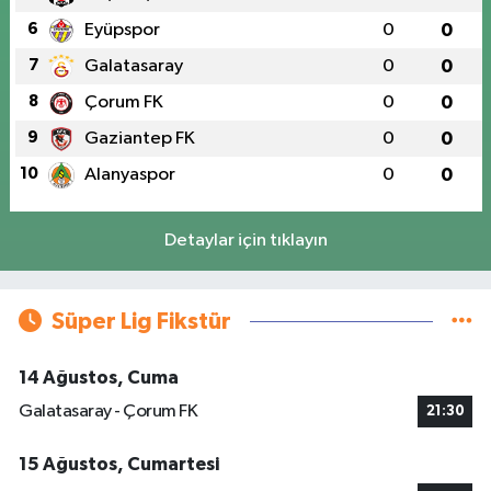
6
Eyüpspor
0
0
7
Galatasaray
0
0
8
Çorum FK
0
0
9
Gaziantep FK
0
0
10
Alanyaspor
0
0
Detaylar için tıklayın
Süper Lig Fikstür
14 Ağustos, Cuma
Galatasaray - Çorum FK
21:30
15 Ağustos, Cumartesi