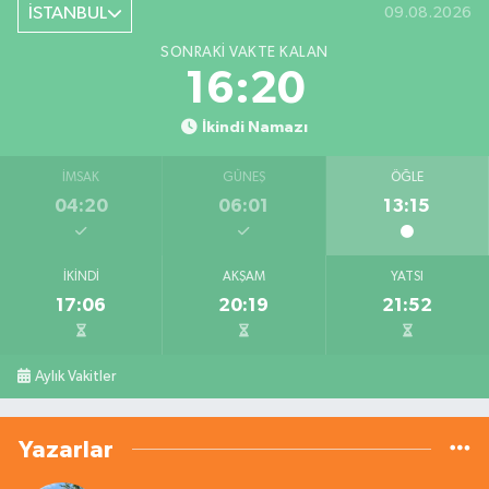
İSTANBUL
09.08.2026
SONRAKI VAKTE KALAN
16:20
İkindi Namazı
İMSAK
GÜNEŞ
ÖĞLE
04:20
06:01
13:15
İKINDI
AKŞAM
YATSI
17:06
20:19
21:52
Aylık Vakitler
Yazarlar