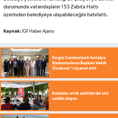
durumunda vatandaşların 153 Zabıta Hattı
üzerinden belediyeye ulaşabileceğini hatırlattı.
Kaynak:
İGF Haber Ajansı
Kırgız Cumhuriyeti Antalya
Başkonsolosu Başkan Vekili
Özdemir'i ziyaret etti
Kadınlar artık şehirlerde söz
sahibi oluyor