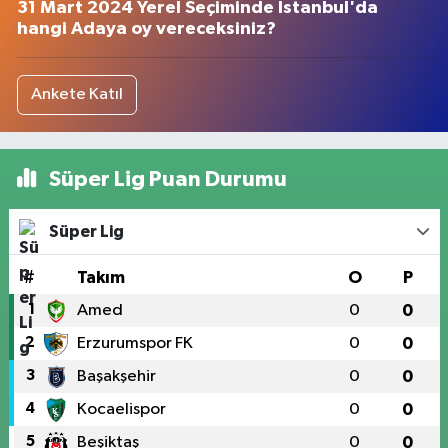
31 Mart 2024 Yerel Seçiminde İstanbul'da
hangi Adaya oy vereceksiniz?
Ankete Katıl
Süper Lig Puan Durumu
Süper Lig
#
Takım
O
P
1
Amed
0
0
2
Erzurumspor FK
0
0
3
Başakşehir
0
0
4
Kocaelispor
0
0
5
Beşiktaş
0
0