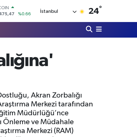
°
LAR
24
İstanbul
5971
%0.05
RO
1336
%0.18
RLİN
,2534
%0.22
M ALTIN
7.85
%0.54
lığına'
T100
703
%0
COIN
475,47
%0.66
Dostluğu, Akran Zorbalığı
aştırma Merkezi tarafından
 Eğitim Müdürlüğü’nce
ğı Önleme ve Müdahale
raştırma Merkezi (RAM)