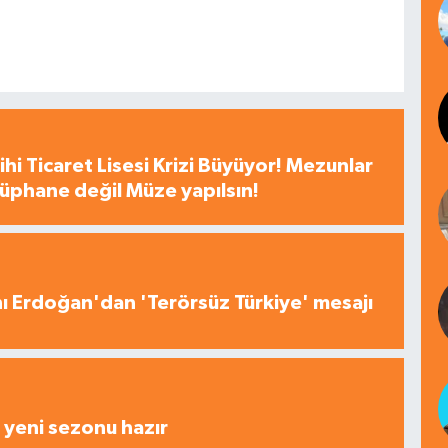
hi Ticaret Lisesi Krizi Büyüyor! Mezunlar
tüphane değil Müze yapılsın!
 Erdoğan'dan 'Terörsüz Türkiye' mesajı
yeni sezonu hazır