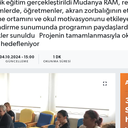
ik eğitim gerçekleştirildi Mudanya RAM, 
imlerde, öğretmenler, akran zorbalığının e
ortamını ve okul motivasyonunu etkileyen 
lendirme sunumunda programın paydaşlard
ler sunuldu Projenin tamamlanmasıyla okul
 hedefleniyor
04.10.2024 - 15:00
1 DK
GÜNCELLEME
OKUNMA SÜRESI