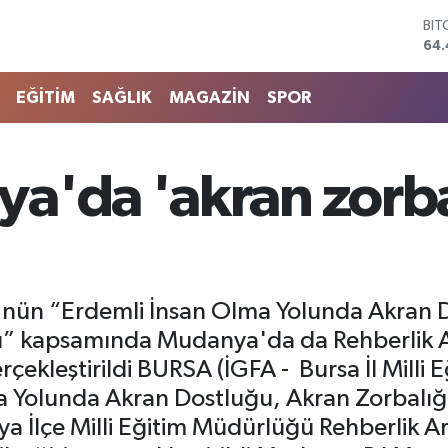
DO
47,
EU
55,
EĞİTİM
SAĞLIK
MAGAZİN
SPOR
STE
64
GRA
652
a'da 'akran zorba
BİS
13.
BIT
64.
ü'nün “Erdemli İnsan Olma Yolunda Akran 
 kapsamında Mudanya'da da Rehberlik Ar
çekleştirildi BURSA (İGFA - Bursa İl Milli
a Yolunda Akran Dostluğu, Akran Zorbalı
İlçe Milli Eğitim Müdürlüğü Rehberlik A