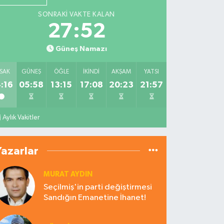
SONRAKI VAKTE KALAN
27:50
Güneş Namazı
SAK
GÜNEŞ
ÖĞLE
İKINDI
AKŞAM
YATSI
:16
05:58
13:15
17:08
20:23
21:57
Aylık Vakitler
Yazarlar
MURAT AYDIN
Seçilmiş'in parti değiştirmesi
Sandığın Emanetine İhanet!