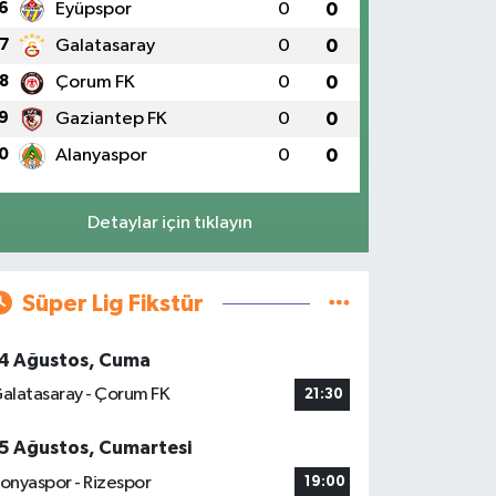
6
Eyüpspor
0
0
7
Galatasaray
0
0
8
Çorum FK
0
0
9
Gaziantep FK
0
0
0
Alanyaspor
0
0
Detaylar için tıklayın
Süper Lig Fikstür
4 Ağustos, Cuma
alatasaray - Çorum FK
21:30
5 Ağustos, Cumartesi
onyaspor - Rizespor
19:00