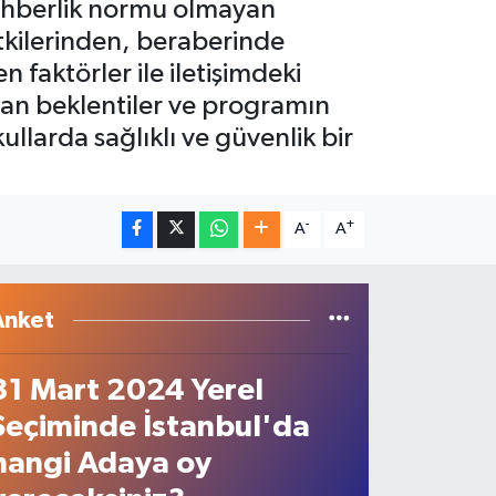
rehberlik normu olmayan
tkilerinden, beraberinde
faktörler ile iletişimdeki
an beklentiler ve programın
larda sağlıklı ve güvenlik bir
-
+
A
A
Anket
31 Mart 2024 Yerel
Seçiminde İstanbul'da
hangi Adaya oy