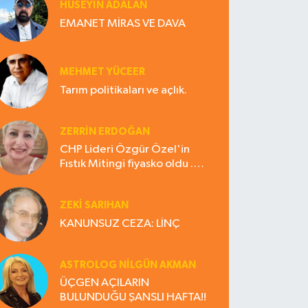
HÜSEYIN ADALAN
EMANET MİRAS VE DAVA
MEHMET YÜCEER
Tarım politikaları ve açlık.
ZERRIN ERDOĞAN
CHP Lideri Özgür Özel'in
Fıstık Mitingi fiyasko oldu .
Çiftçi hayal kırıklığına uğradı
ZEKI SARIHAN
KANUNSUZ CEZA: LİNÇ
ASTROLOG NILGÜN AKMAN
ÜÇGEN AÇILARIN
BULUNDUĞU ŞANSLI HAFTA!!