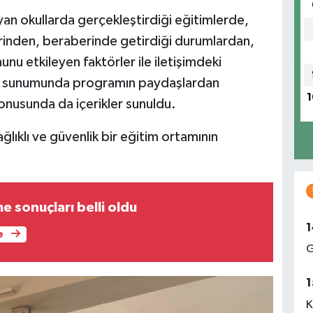
 okullarda gerçekleştirdiği eğitimlerde,
erinden, beraberinde getirdiği durumlardan,
u etkileyen faktörler ile iletişimdeki
rme sunumunda programın paydaşlardan
1
onusunda da içerikler sunuldu.
lıklı ve güvenlik bir eğitim ortamının
e sonuçları belli oldu
1
e
G
1
K