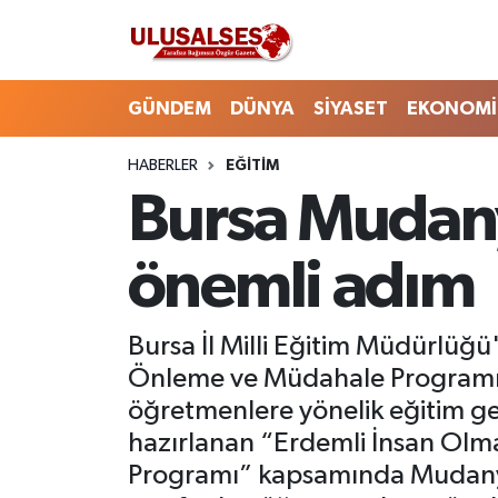
GÜNDEM
Hava Durumu
GÜNDEM
DÜNYA
SİYASET
EKONOMİ
DÜNYA
Trafik Durumu
HABERLER
EĞİTİM
Bursa Mudany
SİYASET
Süper Lig Puan Durumu ve Fikstür
EKONOMİ
Tüm Manşetler
önemli adım
EĞİTİM
Son Dakika Haberleri
Bursa İl Milli Eğitim Müdürlüğ
SAĞLIK
Haber Arşivi
Önleme ve Müdahale Programı”
öğretmenlere yönelik eğitim ger
MAGAZİN
hazırlanan “Erdemli İnsan Olm
Programı” kapsamında Mudanya 
SPOR