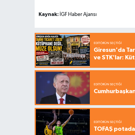
Kaynak:
İGF Haber Ajansı
EDITÖRÜN SEÇTIĞI
Giresun'da Tari
ve STK'lar: Kü
EDITÖRÜN SEÇTIĞI
Cumhurbaşkanı
EDITÖRÜN SEÇTIĞI
TOFAŞ potada 