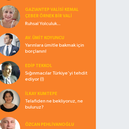
GAZIANTEP VALISI KEMAL
ÇEBER ÖRNEK BİR VALİ
Ruhsal Yolculuk...
AV. ÜMIT KOYUNCU
Yarınlara ümitle bakmak için
borçlanın!
EDIP TEKKOL
Sığınmacılar Türkiye'yi tehdit
ediyor (!)
İLKAY KUMTEPE
Telafiden ne bekliyoruz, ne
buluruz?
ÖZCAN PEHLİVANOĞLU