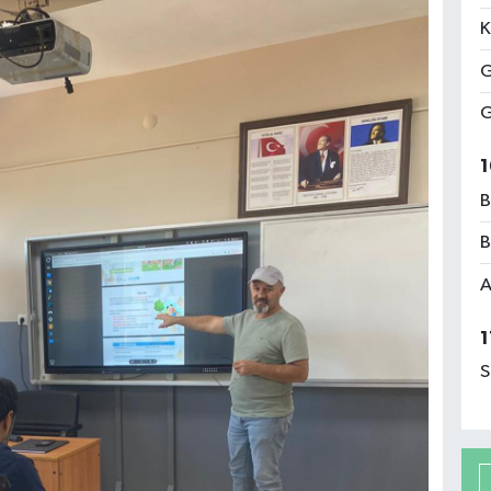
K
G
G
1
B
B
A
1
S