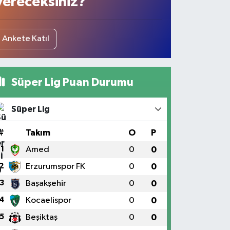
vereceksiniz?
Ankete Katıl
Süper Lig Puan Durumu
Süper Lig
#
Takım
O
P
1
Amed
0
0
2
Erzurumspor FK
0
0
3
Başakşehir
0
0
4
Kocaelispor
0
0
5
Beşiktaş
0
0