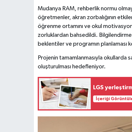
Mudanya RAM, rehberlik normu olmayan
öğretmenler, akran zorbalığının etkil
öğrenme ortamını ve okul motivasyonun
zorluklardan bahsedildi. Bilgilendi
beklentiler ve programın planlaması k
Projenin tamamlanmasıyla okullarda sağ
oluşturulması hedefleniyor.
LGS yerleştirm
İçeriği Görüntül