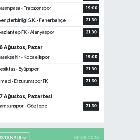
asımpaşa - Trabzonspor
19:00
ençlerbirliği S.K. - Fenerbahçe
21:30
aziantep FK - Alanyaspor
21:30
6 Ağustos, Pazar
aşakşehir - Kocaelispor
19:00
eşiktaş - Eyüpspor
21:30
med - Erzurumspor FK
21:30
7 Ağustos, Pazartesi
amsunspor - Göztepe
21:30
İSTANBUL
06.08.2026