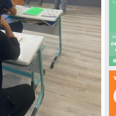
İM
04