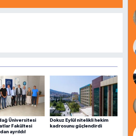
dağ Üniversitesi
Dokuz Eylül nitelikli hekim
tlar Fakültesi
kadrosunu güçlendirdi
an ayrıldı!