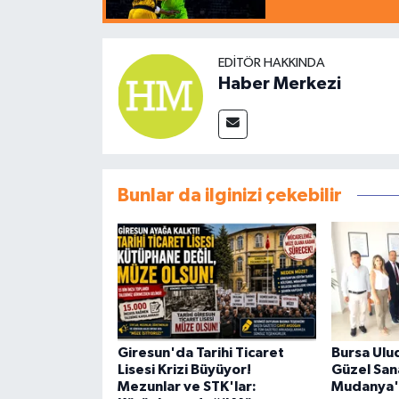
EDITÖR HAKKINDA
Haber Merkezi
Bunlar da ilginizi çekebilir
Giresun'da Tarihi Ticaret
Bursa Ulu
Lisesi Krizi Büyüyor!
Güzel Sana
Mezunlar ve STK'lar:
Mudanya'd