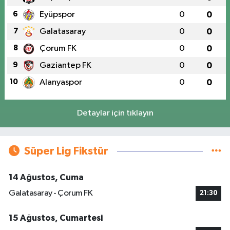
6
Eyüpspor
0
0
7
Galatasaray
0
0
8
Çorum FK
0
0
9
Gaziantep FK
0
0
10
Alanyaspor
0
0
Detaylar için tıklayın
Süper Lig Fikstür
14 Ağustos, Cuma
Galatasaray - Çorum FK
21:30
15 Ağustos, Cumartesi