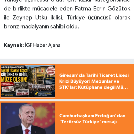
de birlikte mücadele eden Fatma Ecrin Gözütok
ile Zeynep Utku ikilisi, Türkiye üçüncüsü olarak
bronz madalyanın sahibi oldu.
Kaynak:
İGF Haber Ajansı
Giresun'da Tarihi Ticaret Lisesi
Krizi Büyüyor! Mezunlar ve
STK'lar: Kütüphane değil Müze
yapılsın!
Cumhurbaşkanı Erdoğan'dan
'Terörsüz Türkiye' mesajı