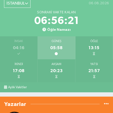
İSTANBUL
06.08.2026
SONRAKI VAKTE KALAN
06:56:21
Öğle Namazı
İMSAK
GÜNEŞ
ÖĞLE
04:16
05:58
13:15
İKINDI
AKŞAM
YATSI
17:08
20:23
21:57
Aylık Vakitler
Yazarlar