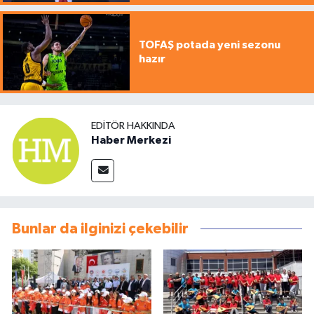
TOFAŞ potada yeni sezonu
hazır
EDITÖR HAKKINDA
Haber Merkezi
Bunlar da ilginizi çekebilir