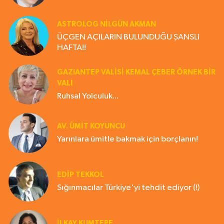
ASTROLOG NILGÜN AKMAN
ÜÇGEN AÇILARIN BULUNDUĞU ŞANSLI
HAFTA!!
GAZIANTEP VALISI KEMAL ÇEBER ÖRNEK BİR
VALİ
Ruhsal Yolculuk...
AV. ÜMIT KOYUNCU
Yarınlara ümitle bakmak için borçlanın!
EDIP TEKKOL
Sığınmacılar Türkiye'yi tehdit ediyor (!)
İLKAY KUMTEPE