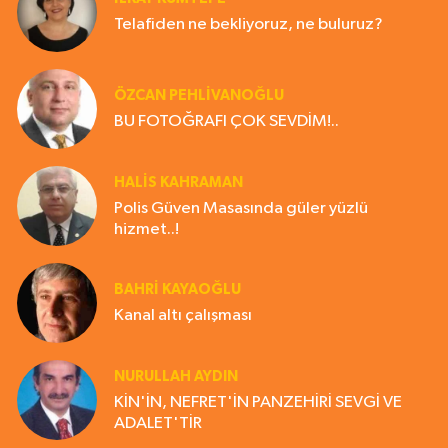
Telafiden ne bekliyoruz, ne buluruz?
ÖZCAN PEHLİVANOĞLU
BU FOTOĞRAFI ÇOK SEVDİM!..
HALIS KAHRAMAN
Polis Güven Masasında güler yüzlü
hizmet..!
BAHRI KAYAOĞLU
Kanal altı çalışması
NURULLAH AYDIN
KİN'İN, NEFRET'İN PANZEHİRİ SEVGİ VE
ADALET'TİR