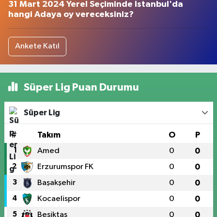
31 Mart 2024 Yerel Seçiminde İstanbul'da
hangi Adaya oy vereceksiniz?
Ankete Katıl
Süper Lig Puan Durumu
Süper Lig
#
Takım
O
P
1
Amed
0
0
2
Erzurumspor FK
0
0
3
Başakşehir
0
0
4
Kocaelispor
0
0
5
Beşiktaş
0
0