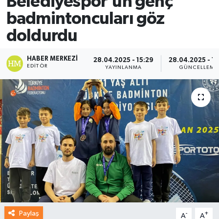
Belediyespor’un genç
badmintoncuları göz
doldurdu
HABER MERKEZI
28.04.2025 - 15:29
28.04.2025 - 16
EDITÖR
YAYINLANMA
GÜNCELLEME
Paylaş
-
+
A
A