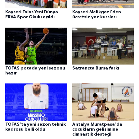
Kayseri Talas Yeni Dünya
Kayseri Melikgazi'den
ERVA Spor Okulu açıldı
ücretsiz yaz kursları
TOFAŞ potada yeni sezonu
Satrançta Bursa farkı
hazır
TOFAŞ'ta yeni sezon teknik
Antalya Muratpaşa'da
kadrosu belli oldu
çocukların gelişimine
cimnastik desteği