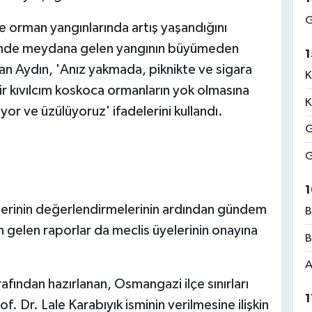
G
e orman yangınlarında artış yaşandığını
i'nde meydana gelen yangının büyümeden
1
aşkan Aydın, 'Anız yakmada, piknikte ve sigara
K
ir kıvılcım koskoca ormanların yok olmasına
K
or ve üzülüyoruz' ifadelerini kullandı.
G
G
1
ülerinin değerlendirmelerinin ardından gündem
B
gelen raporlar da meclis üyelerinin onayına
B
A
fından hazırlanan, Osmangazi ilçe sınırları
1
f. Dr. Lale Karabıyık isminin verilmesine ilişkin