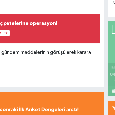
S
uç çetelerine operasyon!
e
, gündem maddelerinin görüşülerek karara
İM
04
sonraki İlk Anket Dengeleri arstı!