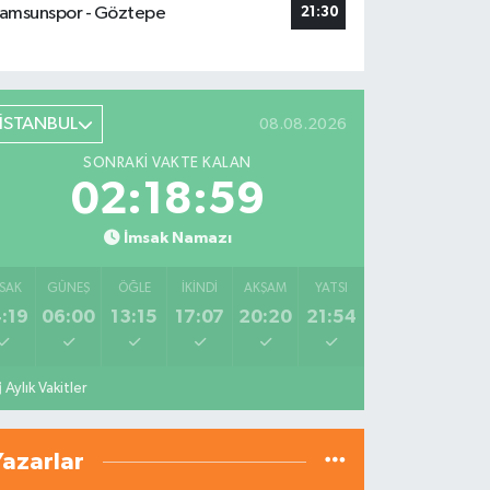
amsunspor - Göztepe
21:30
İSTANBUL
08.08.2026
SONRAKI VAKTE KALAN
02:18:58
İmsak Namazı
SAK
GÜNEŞ
ÖĞLE
İKINDI
AKŞAM
YATSI
:19
06:00
13:15
17:07
20:20
21:54
Aylık Vakitler
Yazarlar