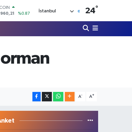
.960,21
%0.87
°
LAR
24
İstanbul
,7436
%0.18
RO
,2510
%0.32
ERLİN
,4811
%0.38
AM ALTIN
60.55
%0.03
n orman
ST100
.779
%-14
-
+
A
A
Anket