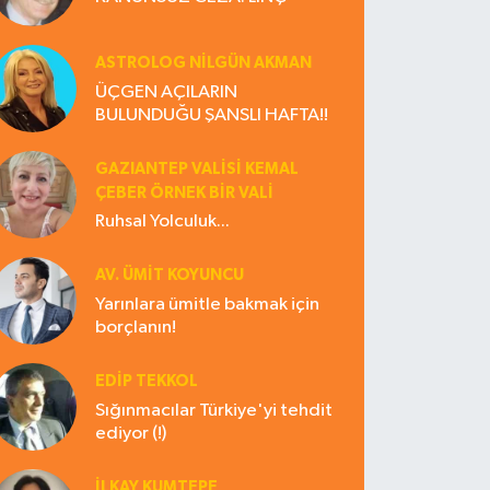
ASTROLOG NILGÜN AKMAN
ÜÇGEN AÇILARIN
BULUNDUĞU ŞANSLI HAFTA!!
GAZIANTEP VALISI KEMAL
ÇEBER ÖRNEK BİR VALİ
Ruhsal Yolculuk...
AV. ÜMIT KOYUNCU
Yarınlara ümitle bakmak için
borçlanın!
EDIP TEKKOL
Sığınmacılar Türkiye'yi tehdit
ediyor (!)
İLKAY KUMTEPE