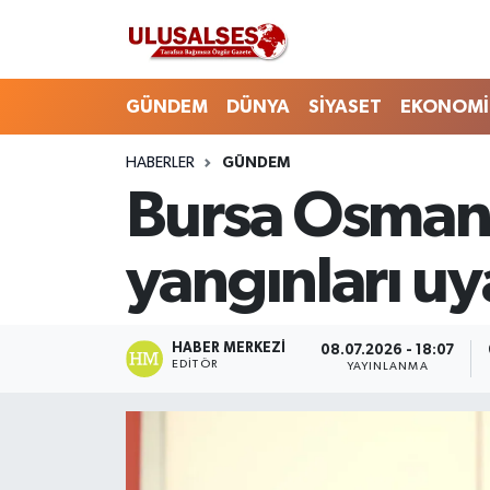
GÜNDEM
Hava Durumu
GÜNDEM
DÜNYA
SİYASET
EKONOMİ
DÜNYA
Trafik Durumu
HABERLER
GÜNDEM
Bursa Osman
SİYASET
Süper Lig Puan Durumu ve Fikstür
EKONOMİ
Tüm Manşetler
yangınları uya
EĞİTİM
Son Dakika Haberleri
HABER MERKEZI
08.07.2026 - 18:07
SAĞLIK
Haber Arşivi
EDITÖR
YAYINLANMA
MAGAZİN
SPOR