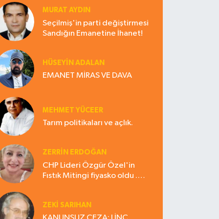
MURAT AYDIN
Seçilmiş'in parti değiştirmesi
Sandığın Emanetine İhanet!
HÜSEYIN ADALAN
EMANET MİRAS VE DAVA
MEHMET YÜCEER
Tarım politikaları ve açlık.
ZERRIN ERDOĞAN
CHP Lideri Özgür Özel'in
Fıstık Mitingi fiyasko oldu .
Çiftçi hayal kırıklığına uğradı
ZEKI SARIHAN
KANUNSUZ CEZA: LİNÇ