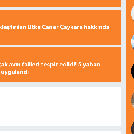
laştırılan Utku Caner Çaykara hakkında
çak avın failleri tespit edildi! 5 yaban
a uygulandı