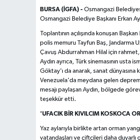
BURSA (İGFA) -
Osmangazi Belediyes
Osmangazi Belediye Başkanı Erkan Aydı
Toplantının açılışında konuşan Başkan 
polis memuru Tayfun Baş, Jandarma 
Çavuş Abdurrahman Hilal için rahmet, a
Aydın ayrıca, Türk sinemasının usta ismi
Göktay'ı da anarak, sanat dünyasına k
Venezuela'da meydana gelen depremle
mesajı paylaşan Aydın, bölgede görev
teşekkür etti.
'UFACIK BİR KIVILCIM KOSKOCA O
Yaz aylarıyla birlikte artan orman yan
vatandaşları ve çiftçileri daha duyarlı