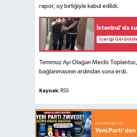
rapor, oy birliğiyle kabul edildi.
İstanbul'da s
İçeriği Görüntül
Temmuz Ayı Olağan Meclis Toplantısı
bağlanmasının ardından sona erdi.
Kaynak:
RSS
EDITÖRÜN SEÇTIĞI
Yeni Parti'den 