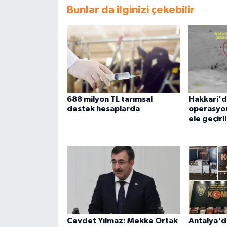
Bunlar da ilginizi çekebilir
688 milyon TL tarımsal
Hakkari'd
destek hesaplarda
operasyon
ele geçiri
Cevdet Yılmaz: Mekke Ortak
Antalya'd