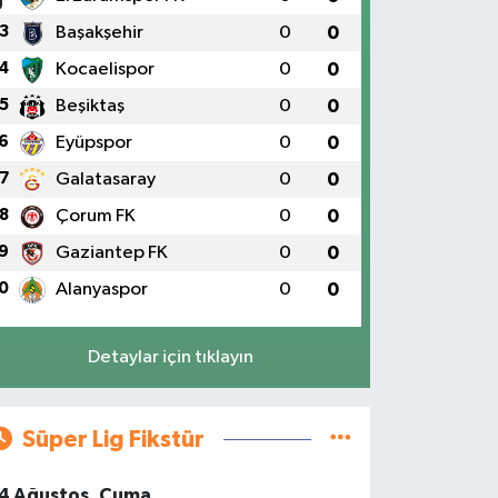
3
Başakşehir
0
0
4
Kocaelispor
0
0
5
Beşiktaş
0
0
6
Eyüpspor
0
0
7
Galatasaray
0
0
8
Çorum FK
0
0
9
Gaziantep FK
0
0
0
Alanyaspor
0
0
Detaylar için tıklayın
Süper Lig Fikstür
4 Ağustos, Cuma