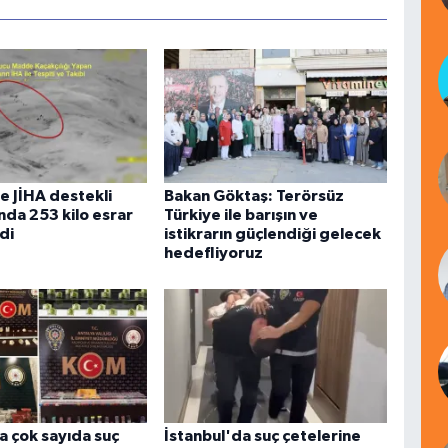
e JİHA destekli
Bakan Göktaş: Terörsüz
da 253 kilo esrar
Türkiye ile barışın ve
ldi
istikrarın güçlendiği gelecek
hedefliyoruz
a çok sayıda suç
İstanbul'da suç çetelerine