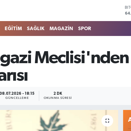
64
DO
47
EU
55
EĞİTİM
SAĞLIK
MAGAZİN
SPOR
ST
64
GR
66
gazi Meclisi'nde
Bİ
13
rısı
08.07.2026 - 18:15
2 DK
GÜNCELLEME
OKUNMA SÜRESI