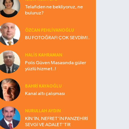
Telafiden ne bekliyoruz, ne
buluruz?
ÖZCAN PEHLİVANOĞLU
BU FOTOĞRAFI ÇOK SEVDİM!..
HALIS KAHRAMAN
Polis Güven Masasında güler
yüzlü hizmet..!
BAHRI KAYAOĞLU
Kanal altı çalışması
NURULLAH AYDIN
KİN'İN, NEFRET'İN PANZEHİRİ
SEVGİ VE ADALET'TİR