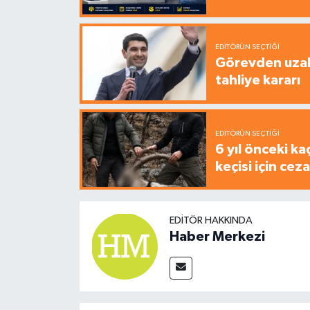
EDITÖRÜN SEÇTIĞI
Görevden uzak
tahliye kararı
EDITÖRÜN SEÇTIĞI
6 yıl önceki ka
keçisi için cez
EDITÖR HAKKINDA
Haber Merkezi