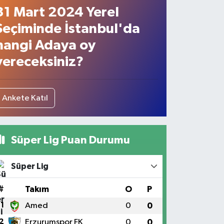
31 Mart 2024 Yerel
Seçiminde İstanbul'da
hangi Adaya oy
vereceksiniz?
Ankete Katıl
Süper Lig Puan Durumu
Süper Lig
#
Takım
O
P
1
Amed
0
0
2
Erzurumspor FK
0
0