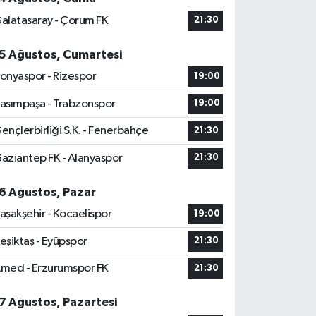
alatasaray - Çorum FK
21:30
5 Ağustos, Cumartesi
onyaspor - Rizespor
19:00
asımpaşa - Trabzonspor
19:00
ençlerbirliği S.K. - Fenerbahçe
21:30
aziantep FK - Alanyaspor
21:30
6 Ağustos, Pazar
aşakşehir - Kocaelispor
19:00
eşiktaş - Eyüpspor
21:30
med - Erzurumspor FK
21:30
7 Ağustos, Pazartesi