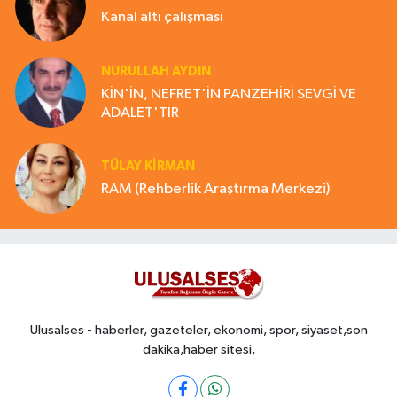
Kanal altı çalışması
NURULLAH AYDIN
KİN'İN, NEFRET'İN PANZEHİRİ SEVGİ VE
ADALET'TİR
TÜLAY KİRMAN
RAM (Rehberlik Araştırma Merkezi)
Ulusalses - haberler, gazeteler, ekonomi, spor, siyaset,son
dakika,haber sitesi,