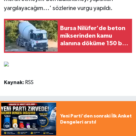
yargılayacağım...' sözlerine vurgu yapıldı.
Bursa Nilüfer'de beton
mikserinden kamu
alanına döküme 150 bin
TL ceza
Kaynak:
RSS
Yeni Parti'den sonraki İlk Anket
Dengeleri arstı!