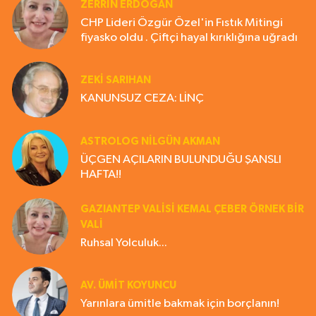
ZERRIN ERDOĞAN
CHP Lideri Özgür Özel'in Fıstık Mitingi
fiyasko oldu . Çiftçi hayal kırıklığına uğradı
ZEKI SARIHAN
KANUNSUZ CEZA: LİNÇ
ASTROLOG NILGÜN AKMAN
ÜÇGEN AÇILARIN BULUNDUĞU ŞANSLI
HAFTA!!
GAZIANTEP VALISI KEMAL ÇEBER ÖRNEK BİR
VALİ
Ruhsal Yolculuk...
AV. ÜMIT KOYUNCU
Yarınlara ümitle bakmak için borçlanın!