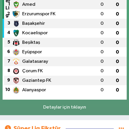
1
Amed
0
0
2
Erzurumspor FK
0
0
3
Başakşehir
0
0
4
Kocaelispor
0
0
5
Beşiktaş
0
0
6
Eyüpspor
0
0
7
Galatasaray
0
0
8
Çorum FK
0
0
9
Gaziantep FK
0
0
10
Alanyaspor
0
0
Detaylar için tıklayın
Süper Lig Fikstür