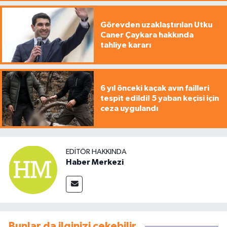
Görevden uzaklaştırılan Utku
Caner Çaykara hakkında
tahliye kararı
6 yıl önceki kaçak avın failleri
tespit edildi! 5 yaban keçisi için
ceza uygulandı
EDITÖR HAKKINDA
Haber Merkezi
Bunlar da ilginizi çekebilir