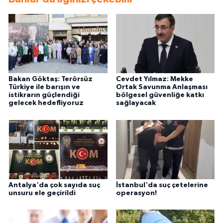
Bakan Göktaş: Terörsüz
Cevdet Yılmaz: Mekke
Türkiye ile barışın ve
Ortak Savunma Anlaşması
istikrarın güçlendiği
bölgesel güvenliğe katkı
gelecek hedefliyoruz
sağlayacak
Antalya'da çok sayıda suç
İstanbul'da suç çetelerine
unsuru ele geçirildi
operasyon!