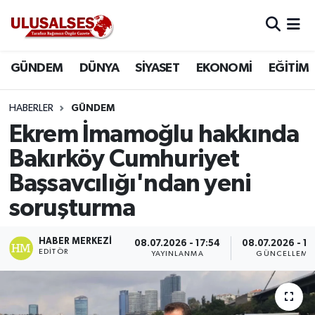
GÜNDEM
Hava Durumu
GÜNDEM
DÜNYA
SİYASET
EKONOMİ
EĞİTİM
DÜNYA
Trafik Durumu
HABERLER
GÜNDEM
SİYASET
Süper Lig Puan Durumu ve Fikstür
Ekrem İmamoğlu hakkında
Bakırköy Cumhuriyet
EKONOMİ
Tüm Manşetler
Başsavcılığı'ndan yeni
EĞİTİM
Son Dakika Haberleri
soruşturma
SAĞLIK
Haber Arşivi
HABER MERKEZI
08.07.2026 - 17:54
08.07.2026 - 17
EDITÖR
YAYINLANMA
GÜNCELLEME
MAGAZİN
SPOR