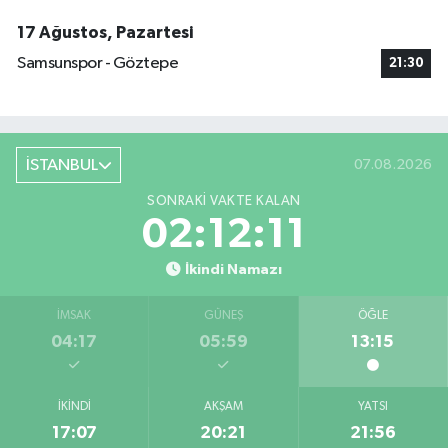
17 Ağustos, Pazartesi
Samsunspor - Göztepe
21:30
İSTANBUL
07.08.2026
SONRAKI VAKTE KALAN
02:12:11
İkindi Namazı
İMSAK
GÜNEŞ
ÖĞLE
04:17
05:59
13:15
İKINDI
AKŞAM
YATSI
17:07
20:21
21:56