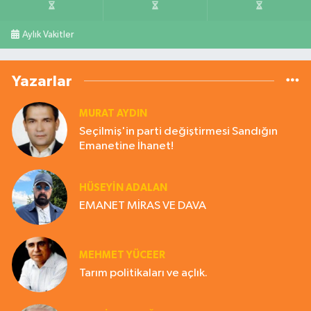
Aylık Vakitler
Yazarlar
MURAT AYDIN
Seçilmiş'in parti değiştirmesi Sandığın
Emanetine İhanet!
HÜSEYIN ADALAN
EMANET MİRAS VE DAVA
MEHMET YÜCEER
Tarım politikaları ve açlık.